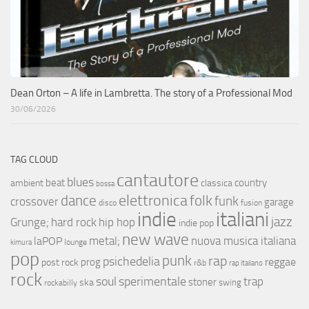
Dean Orton – A life in Lambretta. The story of a Professional Mod
30/06/2026
TAG CLOUD
cantautore
blues
beat
country
ambient
classica
bossa
elettronica
dance
folk
funk
crossover
garage
fusion
disco
indie
italiani
jazz
hip hop
Grunge;
hard rock
indie pop
new wave
metal;
nuova musica italiana
laPOP
lounge
kimura
pop
punk
rap
psichedelia
reggae
prog
post rock
r&b
rap italiano
rock
soul
sperimentale
trap
stoner
ska
swing
rockabilly