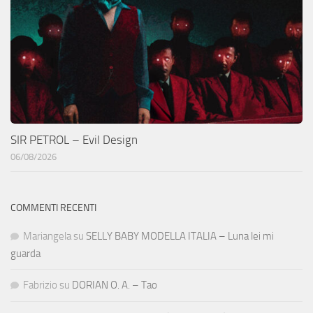
SIR PETROL – Evil Design
06/08/2026
COMMENTI RECENTI
Mariangela
su
SELLY BABY MODELLA ITALIA – Luna lei mi
guarda
Fabrizio
su
DORIAN O. A. – Tao