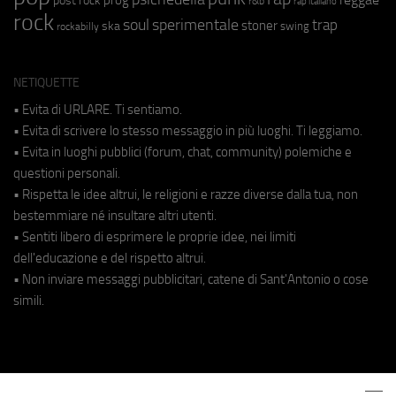
r&b
rap italiano
rock
soul
sperimentale
trap
stoner
ska
swing
rockabilly
NETIQUETTE
• Evita di URLARE. Ti sentiamo.
• Evita di scrivere lo stesso messaggio in più luoghi. Ti leggiamo.
• Evita in luoghi pubblici (forum, chat, community) polemiche e
questioni personali.
• Rispetta le idee altrui, le religioni e razze diverse dalla tua, non
bestemmiare né insultare altri utenti.
• Sentiti libero di esprimere le proprie idee, nei limiti
dell'educazione e del rispetto altrui.
• Non inviare messaggi pubblicitari, catene di Sant'Antonio o cose
simili.