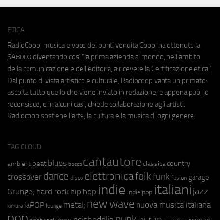
ETICA
RadioCoop, musica e voce dei punti vendita Coop, ha ottenuto la
SA8000
diventando così "la prima azienda al mondo, nell'ambito
della comunicazione e dell'editoria, a ricevere la Certificazione etica".
Dal punto di vista artistico e culturale, Radiocoop vanta un primato:
ascolta tutto quello che viene inviato in redazione, e appena può, lo
recensisce, e in alcuni casi, chiede collaborazione agli artisti.
Radiocoop sostiene l'arte, la cultura e la musica di ogni genere.
TAG CLOUD
cantautore
blues
beat
country
ambient
classica
bossa
elettronica
dance
folk
funk
crossover
garage
fusion
disco
indie
italiani
jazz
hip hop
Grunge;
hard rock
indie pop
new wave
metal;
nuova musica italiana
laPOP
lounge
kimura
pop
punk
rap
psichedelia
reggae
prog
post rock