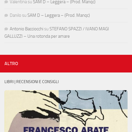
Valentina
su
SAM D – Leggera – (Prod. Manqc)
Danilo
su
SAM D – Leggera – (Prod. Manqc)
Antonio Bacciocchi
su
STEFANO SPAZZI / IVANO MAGI
GALLUZZI – Una rotonda per amare
ALTRO
LIBRI | RECENSIONI E CONSIGLI