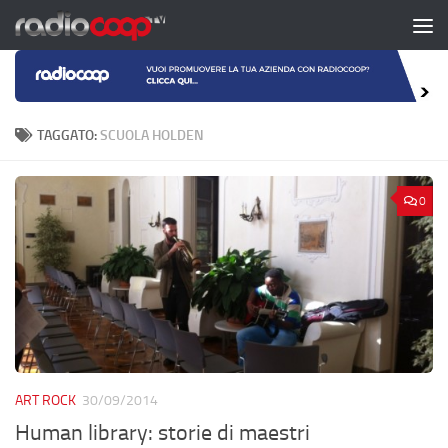
Salta al contenuto
TAGGATO:
SCUOLA HOLDEN
0
ART ROCK
30/09/2014
Human library: storie di maestri