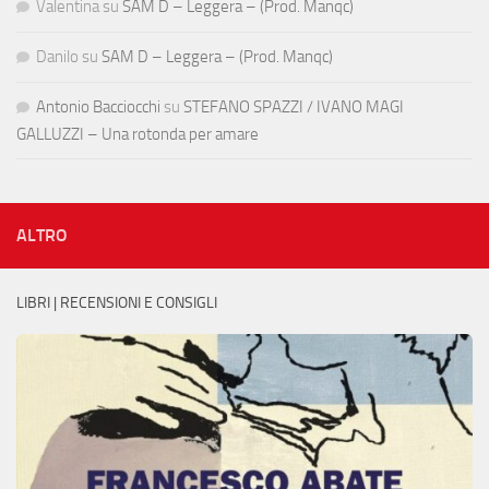
Valentina
su
SAM D – Leggera – (Prod. Manqc)
Danilo
su
SAM D – Leggera – (Prod. Manqc)
Antonio Bacciocchi
su
STEFANO SPAZZI / IVANO MAGI
GALLUZZI – Una rotonda per amare
ALTRO
LIBRI | RECENSIONI E CONSIGLI