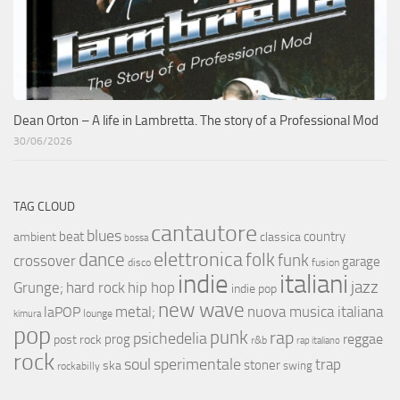
Dean Orton – A life in Lambretta. The story of a Professional Mod
30/06/2026
TAG CLOUD
cantautore
blues
beat
country
ambient
classica
bossa
elettronica
dance
folk
funk
crossover
garage
fusion
disco
indie
italiani
jazz
hip hop
Grunge;
hard rock
indie pop
new wave
metal;
nuova musica italiana
laPOP
lounge
kimura
pop
punk
rap
psichedelia
reggae
prog
post rock
r&b
rap italiano
rock
soul
sperimentale
trap
stoner
ska
swing
rockabilly