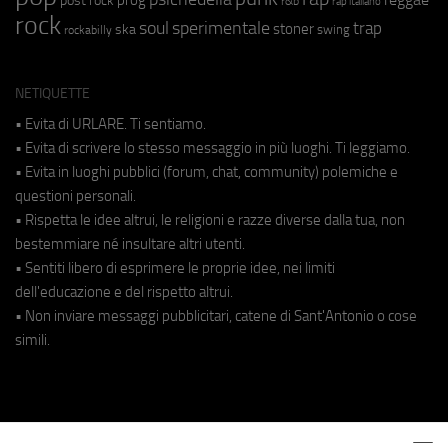
r&b
rap italiano
rock
soul
sperimentale
trap
stoner
ska
swing
rockabilly
NETIQUETTE
• Evita di URLARE. Ti sentiamo.
• Evita di scrivere lo stesso messaggio in più luoghi. Ti leggiamo.
• Evita in luoghi pubblici (forum, chat, community) polemiche e
questioni personali.
• Rispetta le idee altrui, le religioni e razze diverse dalla tua, non
bestemmiare né insultare altri utenti.
• Sentiti libero di esprimere le proprie idee, nei limiti
dell'educazione e del rispetto altrui.
• Non inviare messaggi pubblicitari, catene di Sant'Antonio o cose
simili.