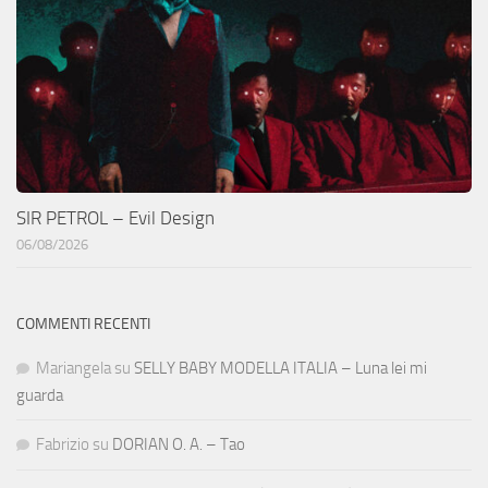
SIR PETROL – Evil Design
06/08/2026
COMMENTI RECENTI
Mariangela
su
SELLY BABY MODELLA ITALIA – Luna lei mi
guarda
Fabrizio
su
DORIAN O. A. – Tao