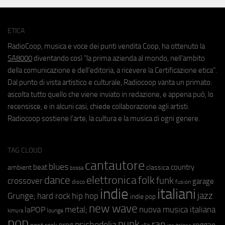
ETICA
RadioCoop, musica e voce dei punti vendita Coop, ha ottenuto la
SA8000
diventando così "la prima azienda al mondo, nell'ambito
della comunicazione e dell'editoria, a ricevere la Certificazione etica".
Dal punto di vista artistico e culturale, Radiocoop vanta un primato:
ascolta tutto quello che viene inviato in redazione, e appena può, lo
recensisce, e in alcuni casi, chiede collaborazione agli artisti.
Radiocoop sostiene l'arte, la cultura e la musica di ogni genere.
TAG CLOUD
cantautore
blues
beat
country
ambient
classica
bossa
elettronica
dance
folk
funk
crossover
garage
fusion
disco
indie
italiani
jazz
hip hop
Grunge;
hard rock
indie pop
new wave
metal;
nuova musica italiana
laPOP
lounge
kimura
pop
punk
rap
psichedelia
reggae
prog
post rock