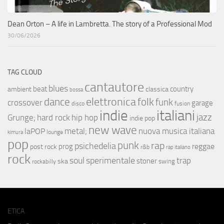
Dean Orton – A life in Lambretta. The story of a Professional Mod
30/06/2026
TAG CLOUD
cantautore
blues
beat
country
ambient
classica
bossa
elettronica
dance
folk
funk
crossover
garage
fusion
disco
indie
italiani
jazz
hip hop
Grunge;
hard rock
indie pop
new wave
metal;
nuova musica italiana
laPOP
lounge
kimura
pop
punk
rap
psichedelia
reggae
prog
post rock
r&b
rap italiano
rock
soul
sperimentale
trap
stoner
ska
swing
rockabilly
ETICA