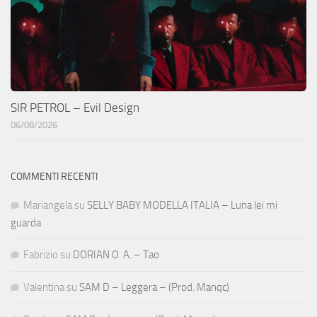
SIR PETROL – Evil Design
06/08/2026
COMMENTI RECENTI
Mariangela
su
SELLY BABY MODELLA ITALIA – Luna lei mi
guarda
Fabrizio
su
DORIAN O. A. – Tao
Valentina
su
SAM D – Leggera – (Prod. Manqc)