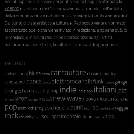
RadioCoop, musica e voce dei punti vendita Coop, ha ottenuto la
SA8000
diventando così "la prima azienda al mondo, nell'ambito
della comunicazione e dell'editoria, a ricevere la Certificazione etica".
Dal punto di vista artistico e culturale, Radiocoop vanta un primato:
ascolta tutto quello che viene inviato in redazione, e appena può, lo
recensisce, e in alcuni casi, chiede collaborazione agli artisti.
Radiocoop sostiene l'arte, la cultura e la musica di ogni genere.
TAG CLOUD
cantautore
blues
beat
country
ambient
classica
bossa
elettronica
dance
folk
funk
crossover
garage
fusion
disco
indie
italiani
jazz
hip hop
Grunge;
hard rock
indie pop
new wave
metal;
nuova musica italiana
laPOP
lounge
kimura
pop
punk
rap
psichedelia
reggae
prog
post rock
r&b
rap italiano
rock
soul
sperimentale
trap
stoner
ska
swing
rockabilly