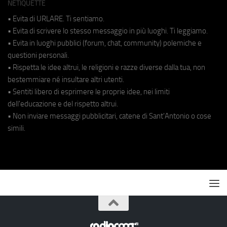
NETIQUETTE
• Evita di URLARE. Ti sentiamo.
• Evita di scrivere lo stesso messaggio in più luoghi. Ti leggiamo.
• Evita in luoghi pubblici (forum, chat, community) polemiche e
questioni personali.
• Rispetta le idee altrui, le religioni e razze diverse dalla tua, non
bestemmiare né insultare altri utenti.
• Sentiti libero di esprimere le proprie idee, nei limiti
dell'educazione e del rispetto altrui.
• Non inviare messaggi pubblicitari, catene di Sant'Antonio o cose
simili.