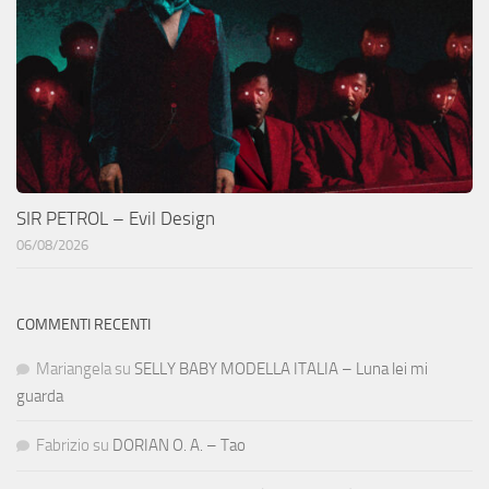
SIR PETROL – Evil Design
06/08/2026
COMMENTI RECENTI
Mariangela
su
SELLY BABY MODELLA ITALIA – Luna lei mi
guarda
Fabrizio
su
DORIAN O. A. – Tao