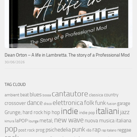
Dean Orton – A life in Lambretta. The story of a Professional Mod
30/06/2026
TAG CLOUD
cantautore
blues
beat
country
ambient
classica
bossa
elettronica
dance
folk
funk
crossover
garage
fusion
disco
indie
italiani
jazz
hip hop
Grunge;
hard rock
indie pop
new wave
metal;
nuova musica italiana
laPOP
lounge
kimura
pop
punk
rap
psichedelia
reggae
prog
post rock
r&b
rap italiano