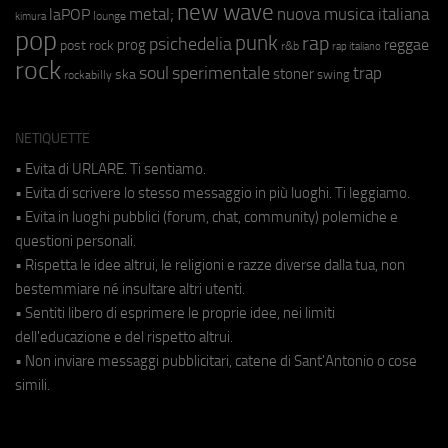
new wave
metal;
nuova musica italiana
laPOP
lounge
kimura
pop
punk
rap
psichedelia
reggae
prog
post rock
r&b
rap italiano
rock
soul
sperimentale
trap
stoner
ska
swing
rockabilly
NETIQUETTE
• Evita di URLARE. Ti sentiamo.
• Evita di scrivere lo stesso messaggio in più luoghi. Ti leggiamo.
• Evita in luoghi pubblici (forum, chat, community) polemiche e
questioni personali.
• Rispetta le idee altrui, le religioni e razze diverse dalla tua, non
bestemmiare né insultare altri utenti.
• Sentiti libero di esprimere le proprie idee, nei limiti
dell'educazione e del rispetto altrui.
• Non inviare messaggi pubblicitari, catene di Sant'Antonio o cose
simili.