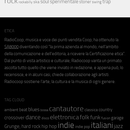
rock
soul
sperimentale
trap
stoner
ska
swing
rockabilly
ETICA
RadioCoop, musica e voce dei punti vendita Coop, ha ottenuto la
SA8000
diventando così "la prima azienda al mondo, nell'ambito
della comunicazione e dell'editoria, a ricevere la Certificazione etica".
Dal punto di vista artistico e culturale, Radiocoop vanta un primato:
ascolta tutto quello che viene inviato in redazione, e appena può, lo
recensisce, e in alcuni casi, chiede collaborazione agli artisti.
Radiocoop sostiene l'arte, la cultura e la musica di ogni genere.
TAG CLOUD
cantautore
blues
beat
country
ambient
classica
bossa
elettronica
dance
folk
funk
crossover
garage
fusion
disco
indie
italiani
jazz
hip hop
Grunge;
hard rock
indie pop