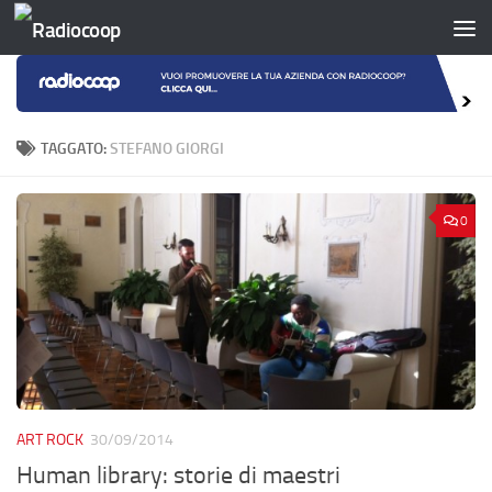
Salta al contenuto
TAGGATO:
STEFANO GIORGI
0
ART ROCK
30/09/2014
Human library: storie di maestri