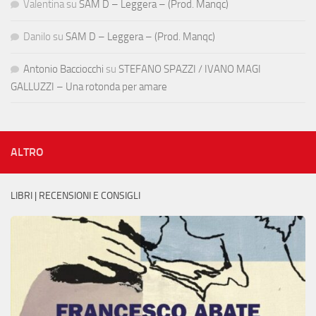
Valentina
su
SAM D – Leggera – (Prod. Manqc)
Danilo
su
SAM D – Leggera – (Prod. Manqc)
Antonio Bacciocchi
su
STEFANO SPAZZI / IVANO MAGI
GALLUZZI – Una rotonda per amare
ALTRO
LIBRI | RECENSIONI E CONSIGLI