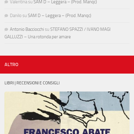
Valentina
su
SAM D – Leggera – (Prod. Manqc)
Danilo
su
SAM D – Leggera – (Prod. Manqc)
Antonio Bacciocchi
su
STEFANO SPAZZI / IVANO MAGI
GALLUZZI – Una rotonda per amare
ALTRO
LIBRI | RECENSIONI E CONSIGLI