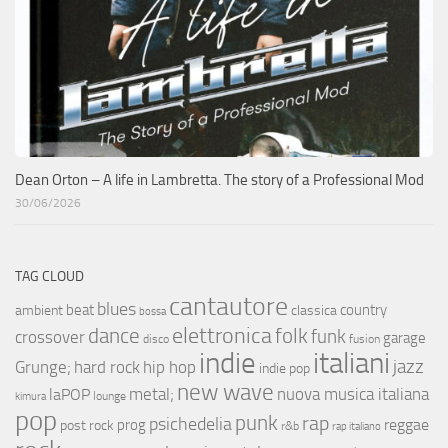
Dean Orton – A life in Lambretta. The story of a Professional Mod
30/06/2026
TAG CLOUD
cantautore
blues
beat
country
ambient
classica
bossa
elettronica
dance
folk
funk
crossover
garage
fusion
disco
indie
italiani
jazz
hip hop
Grunge;
hard rock
indie pop
new wave
metal;
nuova musica italiana
laPOP
lounge
kimura
pop
punk
rap
psichedelia
reggae
prog
post rock
r&b
rap italiano