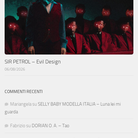
SIR PETROL – Evil Design
06/08/2026
COMMENTI RECENTI
Mariangela
su
SELLY BABY MODELLA ITALIA – Luna lei mi
guarda
Fabrizio
su
DORIAN O. A. – Tao