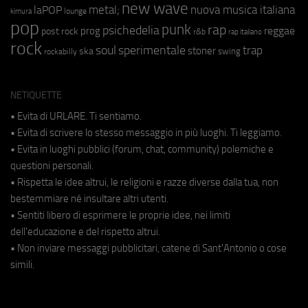
new wave
metal;
nuova musica italiana
laPOP
lounge
kimura
pop
punk
rap
psichedelia
reggae
prog
post rock
r&b
rap italiano
rock
soul
sperimentale
trap
stoner
ska
swing
rockabilly
NETIQUETTE
• Evita di URLARE. Ti sentiamo.
• Evita di scrivere lo stesso messaggio in più luoghi. Ti leggiamo.
• Evita in luoghi pubblici (forum, chat, community) polemiche e
questioni personali.
• Rispetta le idee altrui, le religioni e razze diverse dalla tua, non
bestemmiare né insultare altri utenti.
• Sentiti libero di esprimere le proprie idee, nei limiti
dell'educazione e del rispetto altrui.
• Non inviare messaggi pubblicitari, catene di Sant'Antonio o cose
simili.