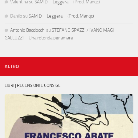
Valentina
su
SAM D – Leggera – (Prod. Manqc)
Danilo
su
SAM D – Leggera – (Prod. Manqc)
Antonio Bacciocchi
su
STEFANO SPAZZI / IVANO MAGI
GALLUZZI – Una rotonda per amare
ALTRO
LIBRI | RECENSIONI E CONSIGLI