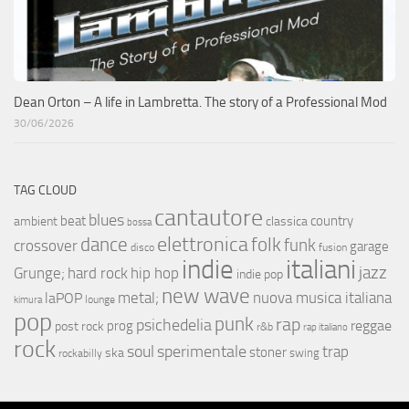
Dean Orton – A life in Lambretta. The story of a Professional Mod
30/06/2026
TAG CLOUD
cantautore
blues
beat
country
ambient
classica
bossa
elettronica
dance
folk
funk
crossover
garage
fusion
disco
indie
italiani
jazz
hip hop
Grunge;
hard rock
indie pop
new wave
metal;
nuova musica italiana
laPOP
lounge
kimura
pop
punk
rap
psichedelia
reggae
prog
post rock
r&b
rap italiano
rock
soul
sperimentale
trap
stoner
ska
swing
rockabilly