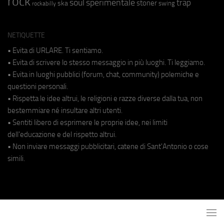
rock
soul
sperimentale
trap
stoner
ska
swing
rockabilly
NETIQUETTE
• Evita di URLARE. Ti sentiamo.
• Evita di scrivere lo stesso messaggio in più luoghi. Ti leggiamo.
• Evita in luoghi pubblici (forum, chat, community) polemiche e
questioni personali.
• Rispetta le idee altrui, le religioni e razze diverse dalla tua, non
bestemmiare né insultare altri utenti.
• Sentiti libero di esprimere le proprie idee, nei limiti
dell'educazione e del rispetto altrui.
• Non inviare messaggi pubblicitari, catene di Sant'Antonio o cose
simili.