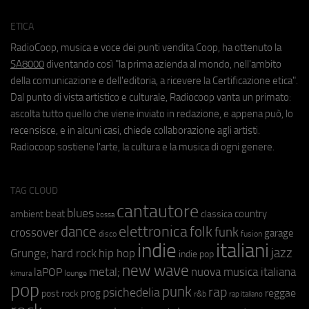
ETICA
RadioCoop, musica e voce dei punti vendita Coop, ha ottenuto la
SA8000
diventando così "la prima azienda al mondo, nell'ambito
della comunicazione e dell'editoria, a ricevere la Certificazione etica".
Dal punto di vista artistico e culturale, Radiocoop vanta un primato:
ascolta tutto quello che viene inviato in redazione, e appena può, lo
recensisce, e in alcuni casi, chiede collaborazione agli artisti.
Radiocoop sostiene l'arte, la cultura e la musica di ogni genere.
TAG CLOUD
cantautore
blues
beat
country
ambient
classica
bossa
elettronica
dance
folk
funk
crossover
garage
fusion
disco
indie
italiani
jazz
hip hop
Grunge;
hard rock
indie pop
new wave
metal;
nuova musica italiana
laPOP
lounge
kimura
pop
punk
rap
psichedelia
reggae
prog
post rock
r&b
rap italiano