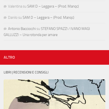
Valentina
su
SAM D – Leggera – (Prod. Manqc)
Danilo
su
SAM D – Leggera – (Prod. Manqc)
Antonio Bacciocchi
su
STEFANO SPAZZI / IVANO MAGI
GALLUZZI – Una rotonda per amare
ALTRO
LIBRI | RECENSIONI E CONSIGLI