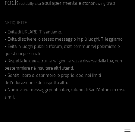
rock
soul
sperimentale
trap
stoner
ska
swing
rockabilly
NETIQUETTE
• Evita di URLARE. Ti sentiamo.
• Evita di scrivere lo stesso messaggio in più luoghi. Ti leggiamo.
• Evita in luoghi pubblici (forum, chat, community) polemiche e
questioni personali.
• Rispetta le idee altrui, le religioni e razze diverse dalla tua, non
bestemmiare né insultare altri utenti.
• Sentiti libero di esprimere le proprie idee, nei limiti
dell'educazione e del rispetto altrui.
• Non inviare messaggi pubblicitari, catene di Sant'Antonio o cose
simili.