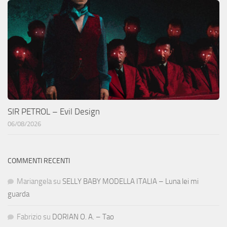
SIR PETROL – Evil Design
06/08/2026
COMMENTI RECENTI
Mariangela
su
SELLY BABY MODELLA ITALIA – Luna lei mi
guarda
Fabrizio
su
DORIAN O. A. – Tao