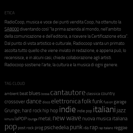
ETICA
RadioCoop, musica e voce dei punti vendita Coop, ha ottenuto la
SA8000
diventando così "la prima azienda al mondo, nell'ambito
della comunicazione e dell'editoria, a ricevere la Certificazione etica".
Dal punto di vista artistico e culturale, Radiocoop vanta un primato:
ascolta tutto quello che viene inviato in redazione, e appena può, lo
recensisce, e in alcuni casi, chiede collaborazione agli artisti.
Radiocoop sostiene l'arte, la cultura e la musica di ogni genere.
TAG CLOUD
cantautore
blues
beat
country
ambient
classica
bossa
elettronica
dance
folk
funk
crossover
garage
fusion
disco
indie
italiani
jazz
hip hop
Grunge;
hard rock
indie pop
new wave
metal;
nuova musica italiana
laPOP
lounge
kimura
pop
punk
rap
psichedelia
reggae
prog
post rock
r&b
rap italiano