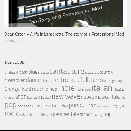
Dean Orton – A life in Lambretta. The story of a Professional Mod
30/06/2026
TAG CLOUD
cantautore
blues
beat
country
ambient
classica
bossa
elettronica
dance
folk
funk
crossover
garage
fusion
disco
indie
italiani
jazz
hip hop
Grunge;
hard rock
indie pop
new wave
metal;
nuova musica italiana
laPOP
lounge
kimura
pop
punk
rap
psichedelia
reggae
prog
post rock
r&b
rap italiano
rock
soul
sperimentale
trap
stoner
ska
swing
rockabilly