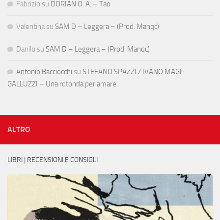
Fabrizio
su
DORIAN O. A. – Tao
Valentina
su
SAM D – Leggera – (Prod. Manqc)
Danilo
su
SAM D – Leggera – (Prod. Manqc)
Antonio Bacciocchi
su
STEFANO SPAZZI / IVANO MAGI
GALLUZZI – Una rotonda per amare
ALTRO
LIBRI | RECENSIONI E CONSIGLI