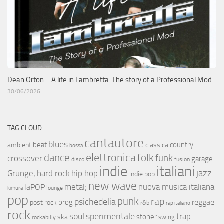
Dean Orton – A life in Lambretta. The story of a Professional Mod
30/06/2026
TAG CLOUD
cantautore
blues
beat
country
ambient
classica
bossa
elettronica
dance
folk
funk
crossover
garage
fusion
disco
indie
italiani
jazz
hip hop
Grunge;
hard rock
indie pop
new wave
metal;
nuova musica italiana
laPOP
lounge
kimura
pop
punk
rap
psichedelia
reggae
prog
post rock
r&b
rap italiano
rock
soul
sperimentale
trap
stoner
ska
swing
rockabilly