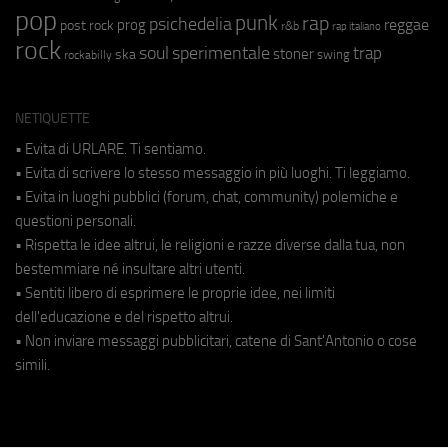
pop
punk
rap
psichedelia
reggae
prog
post rock
r&b
rap italiano
rock
soul
sperimentale
trap
stoner
ska
swing
rockabilly
NETIQUETTE
• Evita di URLARE. Ti sentiamo.
• Evita di scrivere lo stesso messaggio in più luoghi. Ti leggiamo.
• Evita in luoghi pubblici (forum, chat, community) polemiche e
questioni personali.
• Rispetta le idee altrui, le religioni e razze diverse dalla tua, non
bestemmiare né insultare altri utenti.
• Sentiti libero di esprimere le proprie idee, nei limiti
dell'educazione e del rispetto altrui.
• Non inviare messaggi pubblicitari, catene di Sant'Antonio o cose
simili.