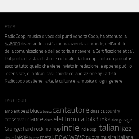
ETICA
RadioCoop, musica e voce dei punti vendita Coop, ha ottenuto la
SA8000
diventando così "la prima azienda al mondo, nell'ambito
della comunicazione e dell'editoria, a ricevere la Certificazione etica".
Dal punto di vista artistico e culturale, Radiocoop vanta un primato:
ascolta tutto quello che viene inviato in redazione, e appena può, lo
recensisce, e in alcuni casi, chiede collaborazione agli artisti.
Radiocoop sostiene l'arte, la cultura e la musica di ogni genere.
TAG CLOUD
cantautore
blues
beat
country
ambient
classica
bossa
elettronica
dance
folk
funk
crossover
garage
fusion
disco
indie
italiani
jazz
hip hop
Grunge;
hard rock
indie pop
new wave
metal;
nuova musica italiana
laPOP
lounge
kimura