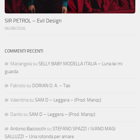
SIR PETROL – Evil Design
06/08/2026
COMMENTI RECENTI
Mariangela
su
SELLY BABY MODELLA ITALIA – Luna lei mi
guarda
Fabrizio
su
DORIAN O. A. – Tao
Valentina
su
SAM D – Leggera – (Prod. Manqc)
Danilo
su
SAM D – Leggera – (Prod. Manqc)
Antonio Bacciocchi
su
STEFANO SPAZZI / IVANO MAGI
GALLUZZI – Una rotonda per amare