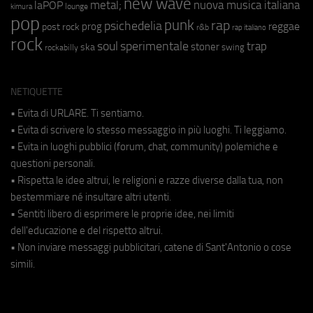
new wave
metal;
nuova musica italiana
laPOP
lounge
kimura
pop
punk
rap
psichedelia
reggae
prog
post rock
r&b
rap italiano
rock
soul
sperimentale
trap
stoner
ska
swing
rockabilly
NETIQUETTE
• Evita di URLARE. Ti sentiamo.
• Evita di scrivere lo stesso messaggio in più luoghi. Ti leggiamo.
• Evita in luoghi pubblici (forum, chat, community) polemiche e
questioni personali.
• Rispetta le idee altrui, le religioni e razze diverse dalla tua, non
bestemmiare né insultare altri utenti.
• Sentiti libero di esprimere le proprie idee, nei limiti
dell'educazione e del rispetto altrui.
• Non inviare messaggi pubblicitari, catene di Sant'Antonio o cose
simili.