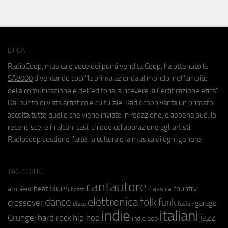
ETICA
RadioCoop, musica e voce dei punti vendita Coop, ha ottenuto la
SA8000
diventando così "la prima azienda al mondo, nell'ambito
della comunicazione e dell'editoria, a ricevere la Certificazione etica".
Dal punto di vista artistico e culturale, Radiocoop vanta un primato:
ascolta tutto quello che viene inviato in redazione, e appena può, lo
recensisce, e in alcuni casi, chiede collaborazione agli artisti.
Radiocoop sostiene l'arte, la cultura e la musica di ogni genere.
TAG CLOUD
cantautore
blues
beat
country
ambient
classica
bossa
elettronica
dance
folk
funk
crossover
garage
fusion
disco
indie
italiani
jazz
hip hop
Grunge;
hard rock
indie pop