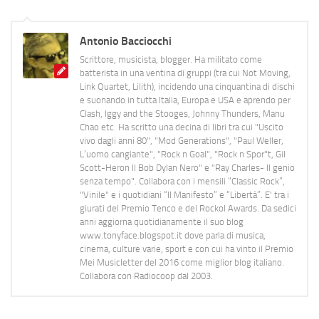
Antonio Bacciocchi
Scrittore, musicista, blogger. Ha militato come
batterista in una ventina di gruppi (tra cui Not Moving,
Link Quartet, Lilith), incidendo una cinquantina di dischi
e suonando in tutta Italia, Europa e USA e aprendo per
Clash, Iggy and the Stooges, Johnny Thunders, Manu
Chao etc. Ha scritto una decina di libri tra cui "Uscito
vivo dagli anni 80", "Mod Generations", "Paul Weller,
L’uomo cangiante", "Rock n Goal", "Rock n Spor"t, Gil
Scott-Heron Il Bob Dylan Nero" e "Ray Charles- Il genio
senza tempo". Collabora con i mensili “Classic Rock”,
"Vinile" e i quotidiani “Il Manifesto” e “Libertà”. E' tra i
giurati del Premio Tenco e del Rockol Awards. Da sedici
anni aggiorna quotidianamente il suo blog
www.tonyface.blogspot.it dove parla di musica,
cinema, culture varie, sport e con cui ha vinto il Premio
Mei Musicletter del 2016 come miglior blog italiano.
Collabora con Radiocoop dal 2003.