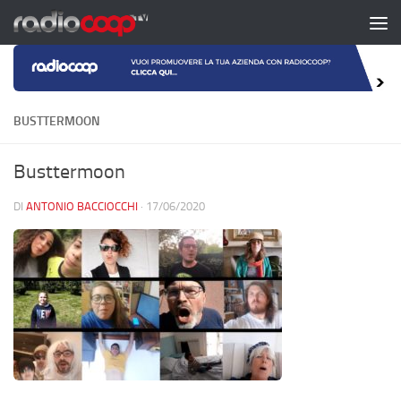
Salta al contenuto
BUSTTERMOON
Busttermoon
DI
ANTONIO BACCIOCCHI
·
17/06/2020