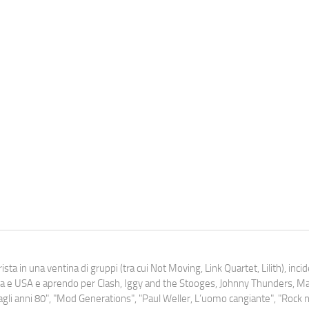
ista in una ventina di gruppi (tra cui Not Moving, Link Quartet, Lilith), inc
uropa e USA e aprendo per Clash, Iggy and the Stooges, Johnny Thunders, 
o dagli anni 80", "Mod Generations", "Paul Weller, L’uomo cangiante", "Rock n