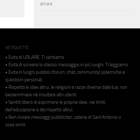
amare
NETIQUETTE
• Evita di URLARE. Ti sentiamo.
• Evita di scrivere lo stesso messaggio in più luoghi. Ti leggiamo.
• Evita in luoghi pubblici (forum, chat, community) polemiche e
questioni personali.
• Rispetta le idee altrui, le religioni e razze diverse dalla tua, non
bestemmiare né insultare altri utenti.
• Sentiti libero di esprimere le proprie idee, nei limiti
dell'educazione e del rispetto altrui.
• Non inviare messaggi pubblicitari, catene di Sant'Antonio o
cose simili.