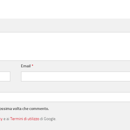
Email
*
prossima volta che commento.
cy
e ai
Termini di utilizzo
di Google.