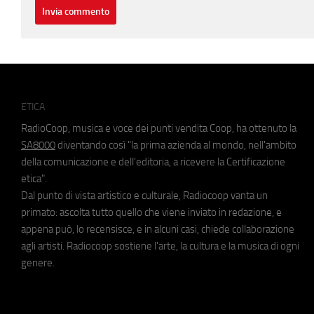
ETICA
RadioCoop, musica e voce dei punti vendita Coop, ha ottenuto la
SA8000
diventando così "la prima azienda al mondo, nell'ambito
della comunicazione e dell'editoria, a ricevere la Certificazione
etica".
Dal punto di vista artistico e culturale, Radiocoop vanta un
primato: ascolta tutto quello che viene inviato in redazione, e
appena può, lo recensisce, e in alcuni casi, chiede collaborazione
agli artisti. Radiocoop sostiene l'arte, la cultura e la musica di ogni
genere.