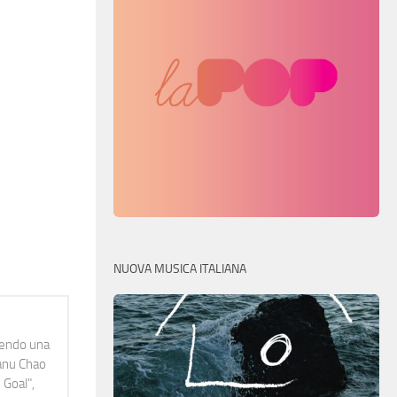
NUOVA MUSICA ITALIANA
idendo una
Manu Chao
 Goal",