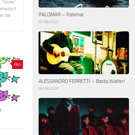
 "Vinile"
namente il
PALOMAR – Palomar
er del
07/08/2026
0
ALESSANDRO FERRETTI – Basta Walter!
06/08/2026
e