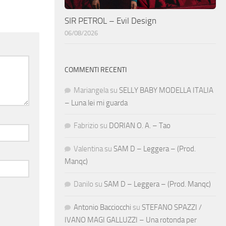
SIR PETROL – Evil Design
06/08/2026
COMMENTI RECENTI
Mariangela
su
SELLY BABY MODELLA ITALIA
– Luna lei mi guarda
Fabrizio
su
DORIAN O. A. – Tao
Valentina
su
SAM D – Leggera – (Prod.
Manqc)
Danilo
su
SAM D – Leggera – (Prod. Manqc)
Antonio Bacciocchi
su
STEFANO SPAZZI /
IVANO MAGI GALLUZZI – Una rotonda per