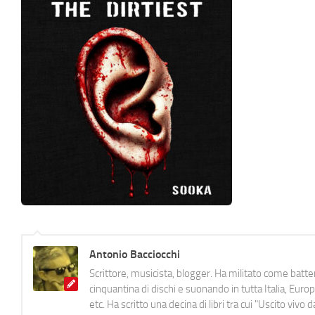
Antonio Bacciocchi
Scrittore, musicista, blogger. Ha militato come batter
cinquantina di dischi e suonando in tutta Italia, E
etc. Ha scritto una decina di libri tra cui "Uscito viv