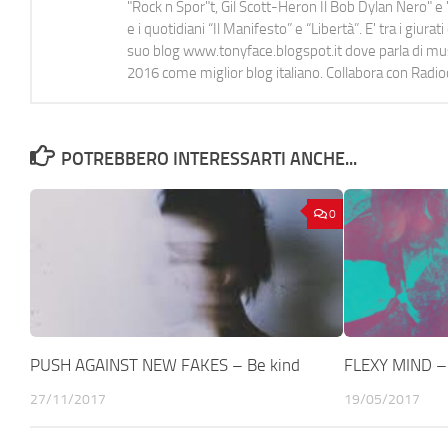
"Rock n Spor"t, Gil Scott-Heron Il Bob Dylan Nero" e "
e i quotidiani “Il Manifesto” e “Libertà”. E' tra i gi
suo blog www.tonyface.blogspot.it dove parla di music
2016 come miglior blog italiano. Collabora con Radi
POTREBBERO INTERESSARTI ANCHE...
0
PUSH AGAINST NEW FAKES – Be kind
FLEXY MIND –
27/11/2017
19/05/2017