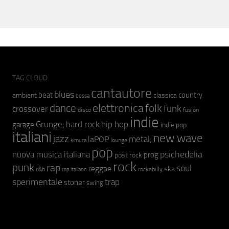
TAG CLOUD
cantautore
blues
beat
country
ambient
classica
bossa
elettronica
dance
folk
funk
crossover
fusion
disco
indie
hip hop
Grunge;
hard rock
garage
indie pop
italiani
new wave
jazz
metal;
laPOP
lounge
kimura
pop
psichedelia
nuova musica italiana
prog
post rock
rock
punk
rap
soul
reggae
ska
r&b
rockabilly
rap italiano
sperimentale
trap
stoner
swing