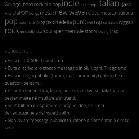
indie
italiani
jazz
hip hop
Grunge;
hard rock
indie pop
new wave
metal;
nuova musica italiana
laPOP
lounge
kimura
pop
punk
rap
psichedelia
reggae
prog
post rock
r&b
rap italiano
rock
soul
sperimentale
trap
stoner
ska
swing
rockabilly
NETIQUETTE
• Evita di URLARE. Ti sentiamo.
• Evita di scrivere lo stesso messaggio in più luoghi. Ti leggiamo.
• Evita in luoghi pubblici (forum, chat, community) polemiche e
questioni personali.
• Rispetta le idee altrui, le religioni e razze diverse dalla tua, non
bestemmiare né insultare altri utenti.
• Sentiti libero di esprimere le proprie idee, nei limiti
dell'educazione e del rispetto altrui.
• Non inviare messaggi pubblicitari, catene di Sant'Antonio o cose
simili.