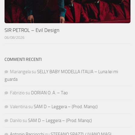
SIR PETROL – Evil Design
06/08/2026
COMMENTI RECENTI
Mariangela
su
SELLY BABY MODELLA ITALIA – Luna lei mi
guarda
Fabrizio
su
DORIAN O. A. – Tao
Valentina
su
SAM D – Leggera – (Prod. Manqc)
Danilo
su
SAM D – Leggera – (Prod. Manqc)
Antonio Bacciocchi
su
STEFANO SPAZZI / IVANO MAGI