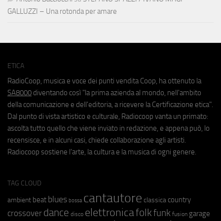
GALLUZZI – Una rotonda per amare
ETICA
RadioCoop, musica e voce dei punti vendita Coop, ha ottenuto la
SA8000
diventando così "la prima azienda al mondo, nell'ambito
della comunicazione e dell'editoria, a ricevere la Certificazione etica".
Dal punto di vista artistico e culturale, Radiocoop vanta un primato:
ascolta tutto quello che viene inviato in redazione, e appena può, lo
recensisce, e in alcuni casi, chiede collaborazione agli artisti.
Radiocoop sostiene l'arte, la cultura e la musica di ogni genere.
TAG CLOUD
cantautore
blues
beat
country
ambient
classica
bossa
elettronica
dance
folk
funk
crossover
garage
fusion
disco