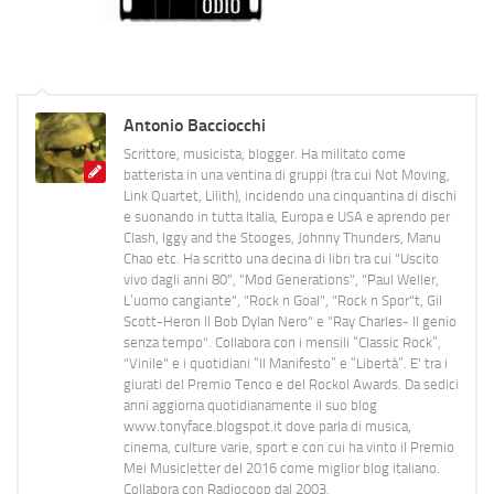
Antonio Bacciocchi
Scrittore, musicista, blogger. Ha militato come
batterista in una ventina di gruppi (tra cui Not Moving,
Link Quartet, Lilith), incidendo una cinquantina di dischi
e suonando in tutta Italia, Europa e USA e aprendo per
Clash, Iggy and the Stooges, Johnny Thunders, Manu
Chao etc. Ha scritto una decina di libri tra cui "Uscito
vivo dagli anni 80", "Mod Generations", "Paul Weller,
L’uomo cangiante", "Rock n Goal", "Rock n Spor"t, Gil
Scott-Heron Il Bob Dylan Nero" e "Ray Charles- Il genio
senza tempo". Collabora con i mensili “Classic Rock”,
"Vinile" e i quotidiani “Il Manifesto” e “Libertà”. E' tra i
giurati del Premio Tenco e del Rockol Awards. Da sedici
anni aggiorna quotidianamente il suo blog
www.tonyface.blogspot.it dove parla di musica,
cinema, culture varie, sport e con cui ha vinto il Premio
Mei Musicletter del 2016 come miglior blog italiano.
Collabora con Radiocoop dal 2003.