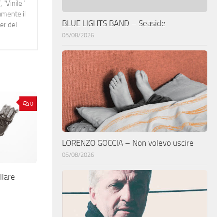
 "Vinile"
namente il
BLUE LIGHTS BAND – Seaside
er del
05/08/2026
0
LORENZO GOCCIA – Non volevo uscire
05/08/2026
lare