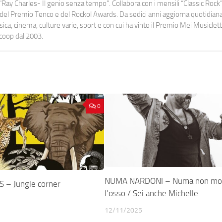
Ray Charles- Il genio senza tempo". Collabora con i mensili “Classic Rock”,
urati del Premio Tenco e del Rockol Awards. Da sedici anni aggiorna quotidia
a, cinema, culture varie, sport e con cui ha vinto il Premio Mei Musiclett
ocoop dal 2003.
0
NUMA NARDONI – Numa non mol
 – Jungle corner
l’osso / Sei anche Michelle
12/11/2025