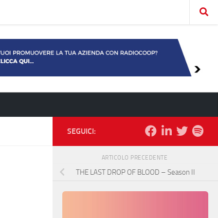
SEGUICI:
ARTICOLO PRECEDENTE
THE LAST DROP OF BLOOD – Season II