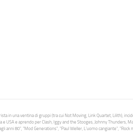
ista in una ventina di gruppi (tra cui Not Moving, Link Quartet, Lilith), inc
uropa e USA e aprendo per Clash, Iggy and the Stooges, Johnny Thunders, 
o dagli anni 80", "Mod Generations", "Paul Weller, L’uomo cangiante", "Rock n