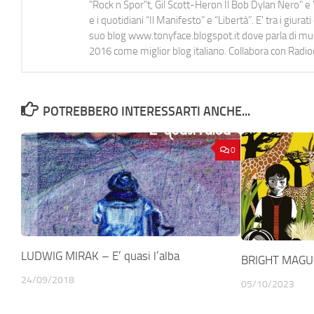
"Rock n Spor"t, Gil Scott-Heron Il Bob Dylan Nero" e "
e i quotidiani “Il Manifesto” e “Libertà”. E' tra i gi
suo blog www.tonyface.blogspot.it dove parla di music
2016 come miglior blog italiano. Collabora con Radi
POTREBBERO INTERESSARTI ANCHE...
0
LUDWIG MIRAK – E’ quasi l’alba
BRIGHT MAGUS
24/09/2018
05/10/2023