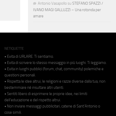
Antonio Vasapollo
su
STEFANO SPAZZI /
IVANO MAGI GALLUZZI – Una rotonda per
amare
NETIQUETTE
• Evita di URLARE. Ti sentiamo.
• Evita di scrivere lo stesso messaggio in più luoghi. Ti leggiamo.
• Evita in luoghi pubblici (forum, chat, community) polemiche e
questioni personali.
• Rispetta le idee altrui, le religioni e razze diverse dalla tua, non
bestemmiare né insultare altri utenti.
• Sentiti libero di esprimere le proprie idee, nei limiti
dell'educazione e del rispetto altrui.
• Non inviare messaggi pubblicitari, catene di Sant'Antonio o
cose simili.