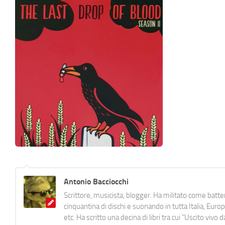
Antonio Bacciocchi
Scrittore, musicista, blogger. Ha militato come batter
cinquantina di dischi e suonando in tutta Italia, E
etc. Ha scritto una decina di libri tra cui "Uscito viv