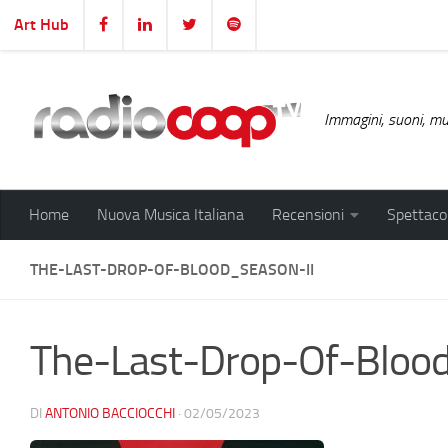
Art Hub
Salta al contenuto
Immagini, suoni, mus
Home
Nuova Musica Italiana
Recensioni
Spettacol
THE-LAST-DROP-OF-BLOOD_SEASON-II
The-Last-Drop-Of-Blood
DI
ANTONIO BACCIOCCHI
·
02/05/2023