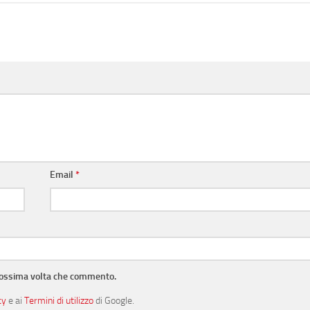
Email
*
prossima volta che commento.
cy
e ai
Termini di utilizzo
di Google.