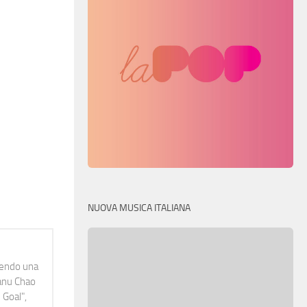
NUOVA MUSICA ITALIANA
idendo una
Manu Chao
 Goal",