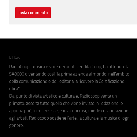
ETICA
RadioCoop, musica e voce dei punti vendita Coop, ha ottenuto la
SA8000
diventando così "la prima azienda al mondo, nell'ambito
della comunicazione e dell'editoria, a ricevere la Certificazione
etica".
Dal punto di vista artistico e culturale, Radiocoop vanta un
primato: ascolta tutto quello che viene inviato in redazione, e
appena può, lo recensisce, e in alcuni casi, chiede collaborazione
agli artisti. Radiocoop sostiene l'arte, la cultura e la musica di ogni
genere.