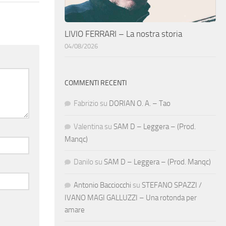
LIVIO FERRARI – La nostra storia
04/08/2026
COMMENTI RECENTI
Fabrizio
su
DORIAN O. A. – Tao
Valentina
su
SAM D – Leggera – (Prod.
Manqc)
Danilo
su
SAM D – Leggera – (Prod. Manqc)
Antonio Bacciocchi
su
STEFANO SPAZZI /
IVANO MAGI GALLUZZI – Una rotonda per
amare