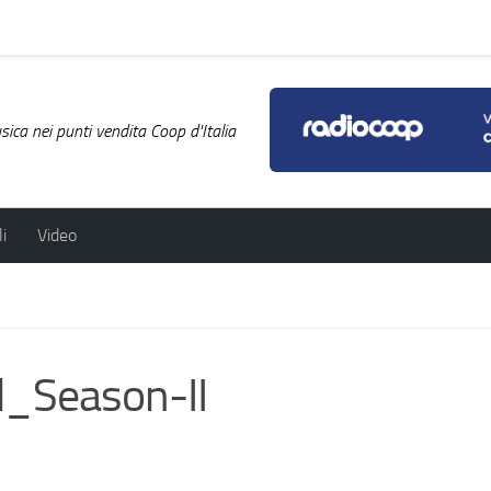
ica nei punti vendita Coop d'Italia
i
Video
_Season-II