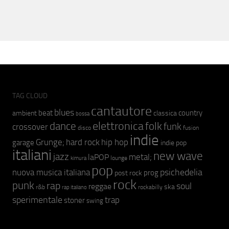
TAG CLOUD
cantautore
blues
beat
country
ambient
classica
bossa
elettronica
dance
folk
funk
crossover
fusion
disco
indie
hip hop
Grunge;
hard rock
garage
indie pop
italiani
new wave
jazz
metal;
laPOP
lounge
kimura
pop
psichedelia
nuova musica italiana
prog
post rock
rock
punk
rap
soul
reggae
ska
r&b
rockabilly
rap italiano
sperimentale
trap
stoner
swing