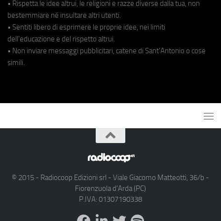
• Rispetta le idee altrui, le religioni e razze diverse dalla tua, non
bestemmiare né insultare altri utenti.
• Sentiti libero di esprimere le proprie idee, nei limiti
dell'educazione e del rispetto altrui.
• Non inviare messaggi pubblicitari, catene di Sant'Antonio o cose
simili.
© 2015 - Radiocoop Edizioni srl - Viale Giacomo Matteotti, 36/b -
Fiorenzuola d'Arda (PC)
P.IVA: 01307190338