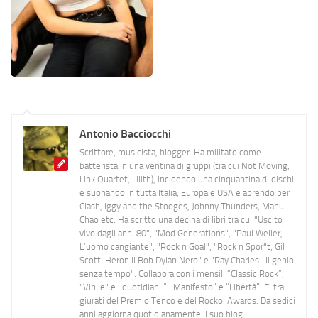
Antonio Bacciocchi
Scrittore, musicista, blogger. Ha militato come
batterista in una ventina di gruppi (tra cui Not Moving,
Link Quartet, Lilith), incidendo una cinquantina di dischi
e suonando in tutta Italia, Europa e USA e aprendo per
Clash, Iggy and the Stooges, Johnny Thunders, Manu
Chao etc. Ha scritto una decina di libri tra cui "Uscito
vivo dagli anni 80", "Mod Generations", "Paul Weller,
L’uomo cangiante", "Rock n Goal", "Rock n Spor"t, Gil
Scott-Heron Il Bob Dylan Nero" e "Ray Charles- Il genio
senza tempo". Collabora con i mensili “Classic Rock”,
"Vinile" e i quotidiani “Il Manifesto” e “Libertà”. E' tra i
giurati del Premio Tenco e del Rockol Awards. Da sedici
anni aggiorna quotidianamente il suo blog