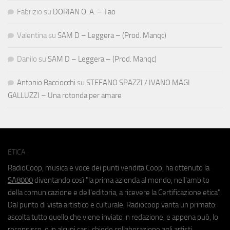
Fabrizio
su
DORIAN O. A. – Tao
Valentina
su
SAM D – Leggera – (Prod. Manqc)
Danilo
su
SAM D – Leggera – (Prod. Manqc)
Antonio Bacciocchi
su
STEFANO SPAZZI / IVANO MAGI
GALLUZZI – Una rotonda per amare
ETICA
RadioCoop, musica e voce dei punti vendita Coop, ha ottenuto la
SA8000
diventando così "la prima azienda al mondo, nell'ambito
della comunicazione e dell'editoria, a ricevere la Certificazione etica".
Dal punto di vista artistico e culturale, Radiocoop vanta un primato:
ascolta tutto quello che viene inviato in redazione, e appena può, lo
recensisce, e in alcuni casi, chiede collaborazione agli artisti.