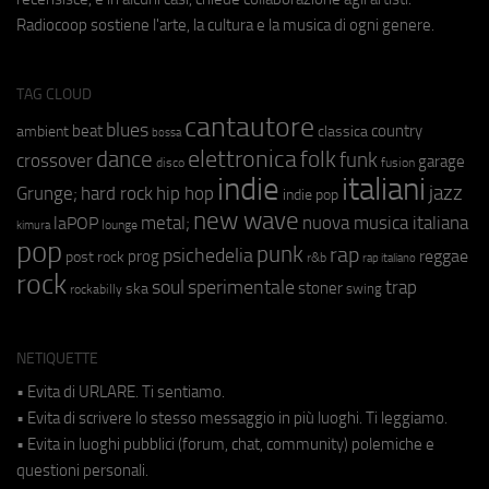
Radiocoop sostiene l'arte, la cultura e la musica di ogni genere.
TAG CLOUD
cantautore
blues
beat
country
ambient
classica
bossa
elettronica
dance
folk
funk
crossover
garage
fusion
disco
indie
italiani
jazz
hip hop
Grunge;
hard rock
indie pop
new wave
metal;
nuova musica italiana
laPOP
lounge
kimura
pop
punk
rap
psichedelia
reggae
prog
post rock
r&b
rap italiano
rock
soul
sperimentale
trap
stoner
ska
swing
rockabilly
NETIQUETTE
• Evita di URLARE. Ti sentiamo.
• Evita di scrivere lo stesso messaggio in più luoghi. Ti leggiamo.
• Evita in luoghi pubblici (forum, chat, community) polemiche e
questioni personali.