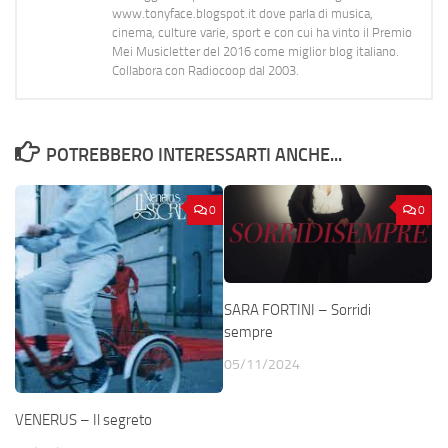
www.tonyface.blogspot.it dove parla di musica,
cinema, culture varie, sport e con cui ha vinto il Premio
Mei Musicletter del 2016 come miglior blog italiano.
Collabora con Radiocoop dal 2003.
POTREBBERO INTERESSARTI ANCHE...
0
0
SARA FORTINI – Sorridi
sempre
05/11/2024
VENERUS – Il segreto