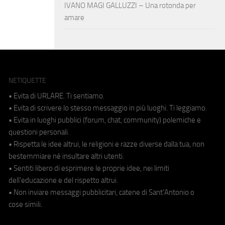
IVANO MAGI GALLUZZI – Una rotonda per
amare
NETIQUETTE
• Evita di URLARE. Ti sentiamo.
• Evita di scrivere lo stesso messaggio in più luoghi. Ti leggiamo.
• Evita in luoghi pubblici (forum, chat, community) polemiche e
questioni personali.
• Rispetta le idee altrui, le religioni e razze diverse dalla tua, non
bestemmiare né insultare altri utenti.
• Sentiti libero di esprimere le proprie idee, nei limiti
dell'educazione e del rispetto altrui.
• Non inviare messaggi pubblicitari, catene di Sant'Antonio o
cose simili.