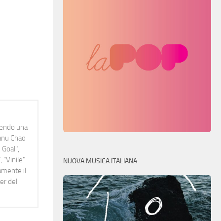
idendo una
Manu Chao
 Goal",
 "Vinile"
NUOVA MUSICA ITALIANA
namente il
er del