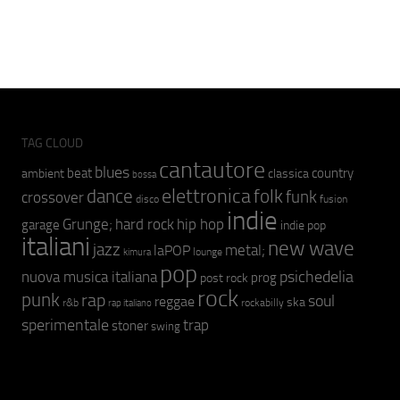
TAG CLOUD
cantautore
blues
beat
country
ambient
classica
bossa
elettronica
dance
folk
funk
crossover
fusion
disco
indie
hip hop
Grunge;
hard rock
garage
indie pop
italiani
new wave
jazz
metal;
laPOP
lounge
kimura
pop
psichedelia
nuova musica italiana
prog
post rock
rock
punk
rap
soul
reggae
ska
r&b
rockabilly
rap italiano
sperimentale
trap
stoner
swing