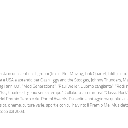
ista in una ventina di gruppi (tra cui Not Moving, Link Quartet, Lilith), inc
uropa e USA e aprendo per Clash, Iggy and the Stooges, Johnny Thunders, 
o dagli anni 80", "Mod Generations", "Paul Weller, L’uomo cangiante", "Rock n
Ray Charles- Il genio senza tempo". Collabora con i mensili “Classic Rock”,
urati del Premio Tenco e del Rockol Awards. Da sedici anni aggiorna quotidia
a, cinema, culture varie, sport e con cui ha vinto il Premio Mei Musiclett
ocoop dal 2003.