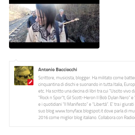
Antonio Bacciocchi
Scrittore, musicista, blogger. Ha militato come batter
cinquantina di dischi e suonando in tutta Italia, E
etc. Ha scritto una decina di libri tra cui "Uscito viv
"Rock n Spor"t, Gil Scott-Heron Il Bob Dylan Nero" e "
e i quotidiani “Il Manifesto” e “Libertà”. E' tra i gi
suo blog www.tonyface.blogspot.it dove parla di music
2016 come miglior blog italiano. Collabora con Radi