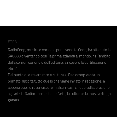
ETICA
RadioCoop, musica e voce dei punti vendita Coop, ha ottenuto la
SA8000
diventando così "la prima azienda al mondo, nell'ambito
della comunicazione e dell'editoria, a ricevere la Certificazione
etica".
Dal punto di vista artistico e culturale, Radiocoop vanta un
primato: ascolta tutto quello che viene inviato in redazione, e
appena può, lo recensisce, e in alcuni casi, chiede collaborazione
agli artisti. Radiocoop sostiene l'arte, la cultura e la musica di ogni
genere.