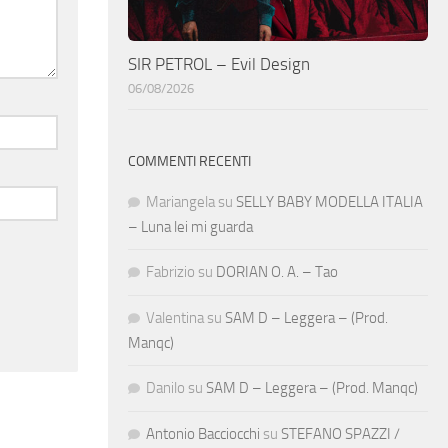
SIR PETROL – Evil Design
06/08/2026
COMMENTI RECENTI
Mariangela
su
SELLY BABY MODELLA ITALIA
– Luna lei mi guarda
Fabrizio
su
DORIAN O. A. – Tao
Valentina
su
SAM D – Leggera – (Prod.
Manqc)
Danilo
su
SAM D – Leggera – (Prod. Manqc)
Antonio Bacciocchi
su
STEFANO SPAZZI /