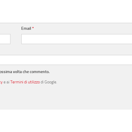
Email
*
prossima volta che commento.
cy
e ai
Termini di utilizzo
di Google.