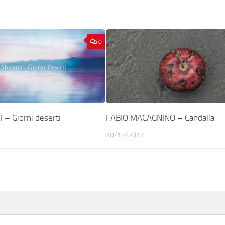
0
– Giorni deserti
FABIO MACAGNINO – Candalìa
20/12/2017