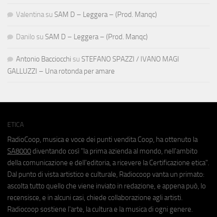
Valentina
su
SAM D – Leggera – (Prod. Manqc)
Danilo
su
SAM D – Leggera – (Prod. Manqc)
Antonio Bacciocchi
su
STEFANO SPAZZI / IVANO MAGI
GALLUZZI – Una rotonda per amare
ETICA
RadioCoop, musica e voce dei punti vendita Coop, ha ottenuto la
SA8000
diventando così "la prima azienda al mondo, nell'ambito
della comunicazione e dell'editoria, a ricevere la Certificazione etica".
Dal punto di vista artistico e culturale, Radiocoop vanta un primato:
ascolta tutto quello che viene inviato in redazione, e appena può, lo
recensisce, e in alcuni casi, chiede collaborazione agli artisti.
Radiocoop sostiene l'arte, la cultura e la musica di ogni genere.