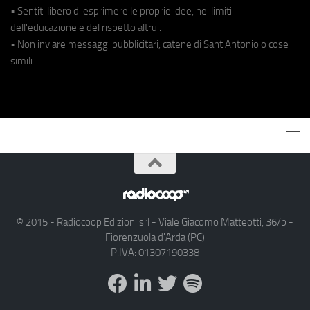
• Sentiti libero di esprimere le proprie idee, nei limiti
dell'educazione e del rispetto altrui.
• Non inviare messaggi pubblicitari, catene di Sant'Antonio o cose
simili.
© 2015 - Radiocoop Edizioni srl - Viale Giacomo Matteotti, 36/b -
Fiorenzuola d'Arda (PC)
P.IVA: 01307190338