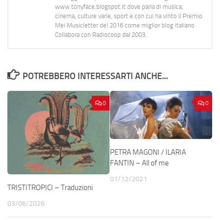
www.tonyface.blogspot.it dove parla di musica,
cinema, culture varie, sport e con cui ha vinto il Premio
Mei Musicletter del 2016 come miglior blog italiano.
Collabora con Radiocoop dal 2003.
POTREBBERO INTERESSARTI ANCHE...
0
0
PETRA MAGONI / ILARIA
FANTIN – All of me
01/12/2021
TRISTITROPICI – Traduzioni
03/06/2026