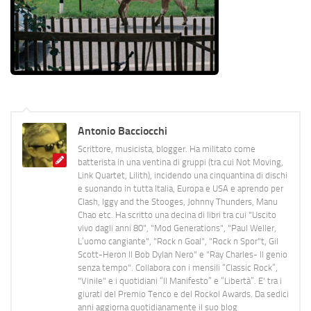
Antonio Bacciocchi
Scrittore, musicista, blogger. Ha militato come
batterista in una ventina di gruppi (tra cui Not Moving,
Link Quartet, Lilith), incidendo una cinquantina di dischi
e suonando in tutta Italia, Europa e USA e aprendo per
Clash, Iggy and the Stooges, Johnny Thunders, Manu
Chao etc. Ha scritto una decina di libri tra cui "Uscito
vivo dagli anni 80", "Mod Generations", "Paul Weller,
L’uomo cangiante", "Rock n Goal", "Rock n Spor"t, Gil
Scott-Heron Il Bob Dylan Nero" e "Ray Charles- Il genio
senza tempo". Collabora con i mensili “Classic Rock”,
"Vinile" e i quotidiani “Il Manifesto” e “Libertà”. E' tra i
giurati del Premio Tenco e del Rockol Awards. Da sedici
anni aggiorna quotidianamente il suo blog