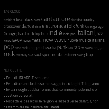
TAG CLOUD
cantautore
blues
beat
country
ambient
classica
bossa
elettronica
dance
folk
funk
crossover
garage
fusion
disco
indie
italiani
jazz
hip hop
Grunge;
hard rock
indie pop
new wave
metal;
nuova musica italiana
laPOP
lounge
kimura
pop
punk
rap
psichedelia
reggae
prog
post rock
r&b
rap italiano
rock
soul
sperimentale
trap
stoner
ska
swing
rockabilly
NETIQUETTE
• Evita di URLARE. Ti sentiamo.
• Evita di scrivere lo stesso messaggio in più luoghi. Ti leggiamo.
• Evita in luoghi pubblici (forum, chat, community) polemiche e
questioni personali.
• Rispetta le idee altrui, le religioni e razze diverse dalla tua, non
bestemmiare né insultare altri utenti.