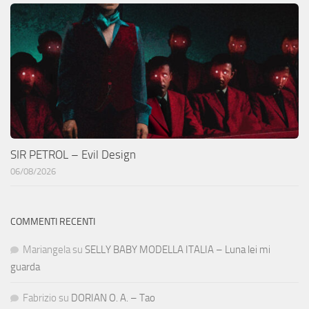
SIR PETROL – Evil Design
06/08/2026
COMMENTI RECENTI
Mariangela
su
SELLY BABY MODELLA ITALIA – Luna lei mi
guarda
Fabrizio
su
DORIAN O. A. – Tao