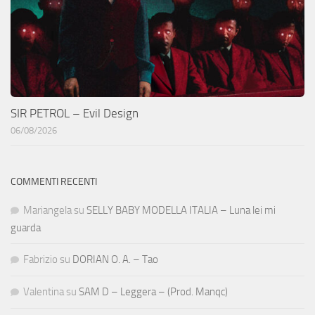
SIR PETROL – Evil Design
06/08/2026
COMMENTI RECENTI
Mariangela
su
SELLY BABY MODELLA ITALIA – Luna lei mi
guarda
Fabrizio
su
DORIAN O. A. – Tao
Valentina
su
SAM D – Leggera – (Prod. Manqc)