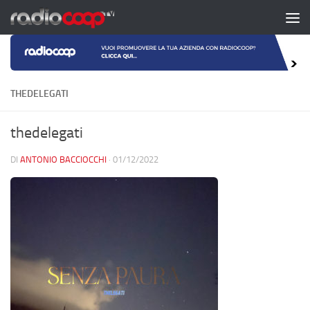
Salta al contenuto
THEDELEGATI
thedelegati
DI
ANTONIO BACCIOCCHI
·
01/12/2022