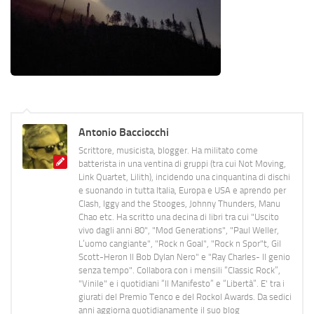
Antonio Bacciocchi
Scrittore, musicista, blogger. Ha militato come
batterista in una ventina di gruppi (tra cui Not Moving,
Link Quartet, Lilith), incidendo una cinquantina di dischi
e suonando in tutta Italia, Europa e USA e aprendo per
Clash, Iggy and the Stooges, Johnny Thunders, Manu
Chao etc. Ha scritto una decina di libri tra cui "Uscito
vivo dagli anni 80", "Mod Generations", "Paul Weller,
L’uomo cangiante", "Rock n Goal", "Rock n Spor"t, Gil
Scott-Heron Il Bob Dylan Nero" e "Ray Charles- Il genio
senza tempo". Collabora con i mensili “Classic Rock”,
"Vinile" e i quotidiani “Il Manifesto” e “Libertà”. E' tra i
giurati del Premio Tenco e del Rockol Awards. Da sedici
anni aggiorna quotidianamente il suo blog