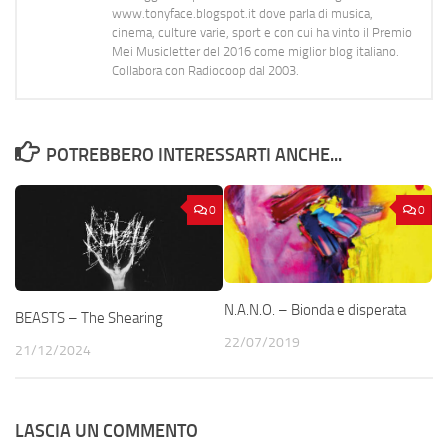
www.tonyface.blogspot.it dove parla di musica,
cinema, culture varie, sport e con cui ha vinto il Premio
Mei Musicletter del 2016 come miglior blog italiano.
Collabora con Radiocoop dal 2003.
POTREBBERO INTERESSARTI ANCHE...
0
0
N.A.N.O. – Bionda e disperata
BEASTS – The Shearing
22/07/2019
21/12/2024
LASCIA UN COMMENTO