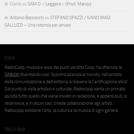
Danilo
su
SAM D – Leggera – (Prod. Manqc)
Antonio Bacciocchi
su
STEFANO SPAZZI / IVANO MAGI
GALLUZZI – Una rotonda per amare
ETICA
RadioCoop, musica e voce dei punti vendita Coop, ha ottenuto la
SA8000
diventando così "la prima azienda al mondo, nell'ambito
della comunicazione e dell'editoria, a ricevere la Certificazione etica".
Dal punto di vista artistico e culturale, Radiocoop vanta un primato:
ascolta tutto quello che viene inviato in redazione, e appena può, lo
recensisce, e in alcuni casi, chiede collaborazione agli artisti.
Radiocoop sostiene l'arte, la cultura e la musica di ogni genere.
TAG CLOUD