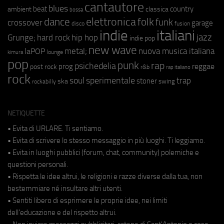
cantautore
blues
beat
country
ambient
classica
bossa
elettronica
dance
folk
funk
crossover
garage
fusion
disco
indie
italiani
jazz
hip hop
Grunge;
hard rock
indie pop
new wave
metal;
nuova musica italiana
laPOP
lounge
kimura
pop
punk
rap
psichedelia
reggae
prog
post rock
r&b
rap italiano
rock
soul
sperimentale
trap
stoner
ska
swing
rockabilly
NETIQUETTE
• Evita di URLARE. Ti sentiamo.
• Evita di scrivere lo stesso messaggio in più luoghi. Ti leggiamo.
• Evita in luoghi pubblici (forum, chat, community) polemiche e
questioni personali.
• Rispetta le idee altrui, le religioni e razze diverse dalla tua, non
bestemmiare né insultare altri utenti.
• Sentiti libero di esprimere le proprie idee, nei limiti
dell'educazione e del rispetto altrui.