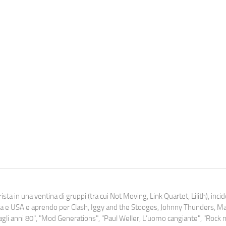
ista in una ventina di gruppi (tra cui Not Moving, Link Quartet, Lilith), inc
uropa e USA e aprendo per Clash, Iggy and the Stooges, Johnny Thunders, 
o dagli anni 80", "Mod Generations", "Paul Weller, L’uomo cangiante", "Rock n