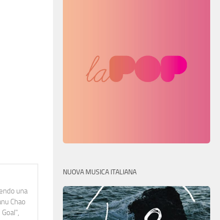
NUOVA MUSICA ITALIANA
idendo una
Manu Chao
 Goal",