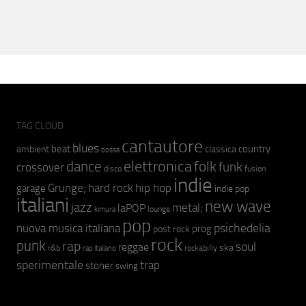
TAG CLOUD
cantautore
blues
beat
country
ambient
classica
bossa
elettronica
dance
folk
funk
crossover
fusion
disco
indie
hip hop
Grunge;
hard rock
garage
indie pop
italiani
new wave
jazz
metal;
laPOP
lounge
kimura
pop
psichedelia
nuova musica italiana
prog
post rock
rock
punk
rap
soul
reggae
ska
r&b
rockabilly
rap italiano
sperimentale
trap
stoner
swing