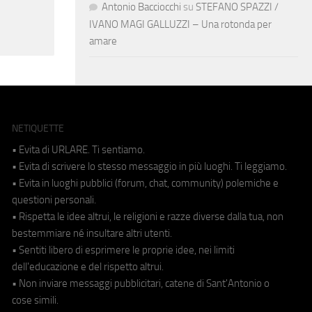
Antonio Bacciocchi
su
STEFANO SPAZZI /
IVANO MAGI GALLUZZI – Una rotonda per
amare
NETIQUETTE
• Evita di URLARE. Ti sentiamo.
• Evita di scrivere lo stesso messaggio in più luoghi. Ti leggiamo.
• Evita in luoghi pubblici (forum, chat, community) polemiche e
questioni personali.
• Rispetta le idee altrui, le religioni e razze diverse dalla tua, non
bestemmiare né insultare altri utenti.
• Sentiti libero di esprimere le proprie idee, nei limiti
dell'educazione e del rispetto altrui.
• Non inviare messaggi pubblicitari, catene di Sant'Antonio o
cose simili.