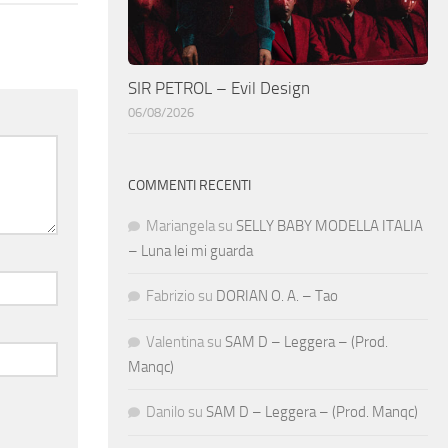
SIR PETROL – Evil Design
06/08/2026
COMMENTI RECENTI
Mariangela
su
SELLY BABY MODELLA ITALIA
– Luna lei mi guarda
Fabrizio
su
DORIAN O. A. – Tao
Valentina
su
SAM D – Leggera – (Prod.
Manqc)
Danilo
su
SAM D – Leggera – (Prod. Manqc)