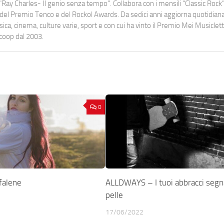
Ray Charles- Il genio senza tempo". Collabora con i mensili “Classic Rock”,
urati del Premio Tenco e del Rockol Awards. Da sedici anni aggiorna quotidia
a, cinema, culture varie, sport e con cui ha vinto il Premio Mei Musiclett
ocoop dal 2003.
0
falene
ALLDWAYS – I tuoi abbracci segn
pelle
17/06/2022