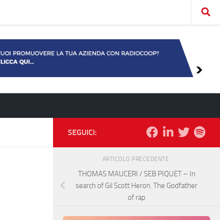
SEGUICI:
ARTICOLO PRECEDENTE
THOMAS MAUCERI / SEB PIQUET – In
search of Gil Scott Heron. The Godfather
of rap