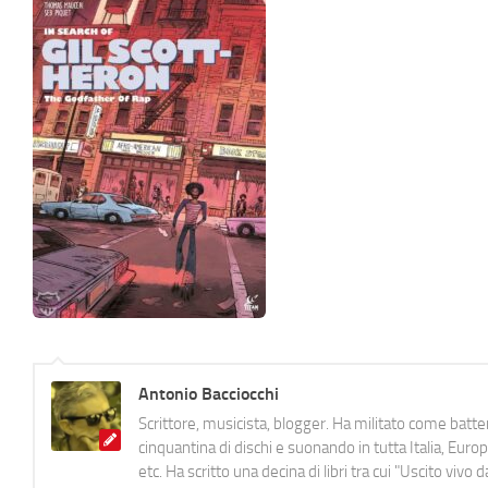
Antonio Bacciocchi
Scrittore, musicista, blogger. Ha militato come batter
cinquantina di dischi e suonando in tutta Italia, E
etc. Ha scritto una decina di libri tra cui "Uscito viv