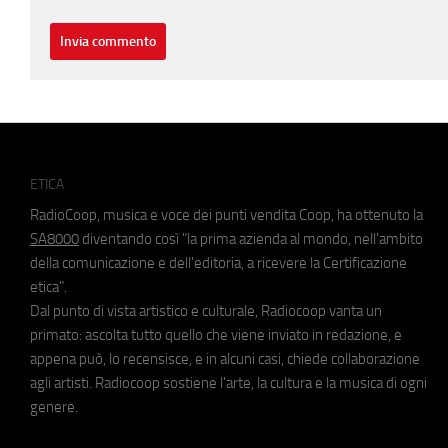
ETICA
RadioCoop, musica e voce dei punti vendita Coop, ha ottenuto la
SA8000
diventando così "la prima azienda al mondo, nell'ambito
della comunicazione e dell'editoria, a ricevere la Certificazione
etica".
Dal punto di vista artistico e culturale, Radiocoop vanta un
primato: ascolta tutto quello che viene inviato in redazione, e
appena può, lo recensisce, e in alcuni casi, chiede collaborazione
agli artisti. Radiocoop sostiene l'arte, la cultura e la musica di ogni
genere.