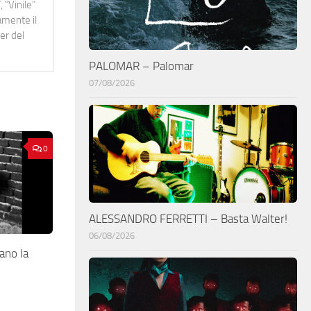
 "Vinile"
namente il
er del
PALOMAR – Palomar
07/08/2026
0
ALESSANDRO FERRETTI – Basta Walter!
06/08/2026
ano la