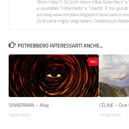
"Rock n Spor"t, Gil Scott-Heron Il Bob Dylan Nero" e "
e i quotidiani “Il Manifesto” e “Libertà”. E' tra i gi
suo blog www.tonyface.blogspot.it dove parla di music
2016 come miglior blog italiano. Collabora con Radi
POTREBBERO INTERESSARTI ANCHE...
0
SINNERMAN – Atay
CÈLINE – Due 
10/07/2024
18/04/2024