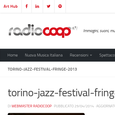
Art Hub
Salta al contenuto
Immagini, suoni, mus
Home
Nuova Musica Italiana
Recensioni
Spettacol
TORINO-JAZZ-FESTIVAL-FRINGE-2013
torino-jazz-festival-fri
DI
WEBMASTER RADIOCOOP
· PUBBLICATO
29/04/2014
· AGGIORNA