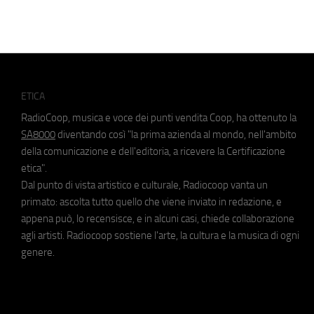
ETICA
RadioCoop, musica e voce dei punti vendita Coop, ha ottenuto la
SA8000
diventando così "la prima azienda al mondo, nell'ambito
della comunicazione e dell'editoria, a ricevere la Certificazione
etica".
Dal punto di vista artistico e culturale, Radiocoop vanta un
primato: ascolta tutto quello che viene inviato in redazione, e
appena può, lo recensisce, e in alcuni casi, chiede collaborazione
agli artisti. Radiocoop sostiene l'arte, la cultura e la musica di ogni
genere.