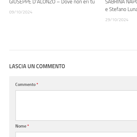
GIUSEPPE D’ALONZO – Dove non eri tu
SABRINA NAPOL
e Stefano Luna
09/10/2024
29/10/2024
LASCIA UN COMMENTO
Commento
*
Nome
*