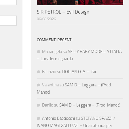
SIR PETROL – Evil Design
06/08/2026
COMMENTI RECENTI
Mariangela
su
SELLY BABY MODELLA ITALIA
– Luna lei mi guarda
Fabrizio
su
DORIAN O. A. – Tao
Valentina
su
SAM D – Leggera – (Prod.
Manqc)
Danilo
su
SAM D – Leggera – (Prod. Manqc)
Antonio Bacciocchi
su
STEFANO SPAZZI /
IVANO MAGI GALLUZZI – Una rotonda per