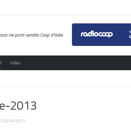
ica nei punti vendita Coop d'Italia
i
Video
nge-2013
TO
03/04/2017