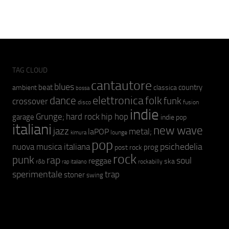
TAG CLOUD
cantautore
blues
beat
country
ambient
classica
bossa
elettronica
dance
folk
funk
crossover
fusion
disco
indie
hip hop
Grunge;
hard rock
garage
indie pop
italiani
new wave
jazz
metal;
laPOP
lounge
kimura
pop
psichedelia
nuova musica italiana
prog
post rock
rock
punk
rap
soul
reggae
ska
r&b
rockabilly
rap italiano
sperimentale
trap
stoner
swing