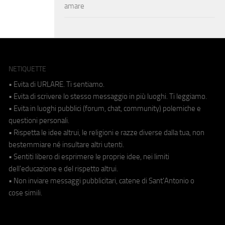
amare
NETIQUETTE
• Evita di URLARE. Ti sentiamo.
• Evita di scrivere lo stesso messaggio in più luoghi. Ti leggiamo.
• Evita in luoghi pubblici (forum, chat, community) polemiche e
questioni personali.
• Rispetta le idee altrui, le religioni e razze diverse dalla tua, non
bestemmiare né insultare altri utenti.
• Sentiti libero di esprimere le proprie idee, nei limiti
dell'educazione e del rispetto altrui.
• Non inviare messaggi pubblicitari, catene di Sant'Antonio o
cose simili.