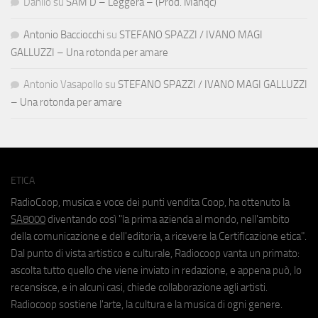
Danilo
su
SAM D – Leggera – (Prod. Manqc)
Antonio Bacciocchi
su
STEFANO SPAZZI / IVANO MAGI
GALLUZZI – Una rotonda per amare
Antonio Vasapollo
su
STEFANO SPAZZI / IVANO MAGI GALLUZZI
– Una rotonda per amare
ETICA
RadioCoop, musica e voce dei punti vendita Coop, ha ottenuto la
SA8000
diventando così "la prima azienda al mondo, nell'ambito
della comunicazione e dell'editoria, a ricevere la Certificazione etica".
Dal punto di vista artistico e culturale, Radiocoop vanta un primato:
ascolta tutto quello che viene inviato in redazione, e appena può, lo
recensisce, e in alcuni casi, chiede collaborazione agli artisti.
Radiocoop sostiene l'arte, la cultura e la musica di ogni genere.