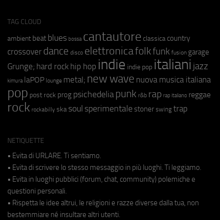
TAG CLOUD
cantautore
blues
beat
country
ambient
classica
bossa
elettronica
dance
folk
funk
crossover
garage
fusion
disco
indie
italiani
jazz
hip hop
Grunge;
hard rock
indie pop
new wave
metal;
nuova musica italiana
laPOP
lounge
kimura
pop
punk
rap
psichedelia
reggae
prog
post rock
r&b
rap italiano
rock
soul
sperimentale
trap
stoner
ska
swing
rockabilly
NETIQUETTE
• Evita di URLARE. Ti sentiamo.
• Evita di scrivere lo stesso messaggio in più luoghi. Ti leggiamo.
• Evita in luoghi pubblici (forum, chat, community) polemiche e
questioni personali.
• Rispetta le idee altrui, le religioni e razze diverse dalla tua, non
bestemmiare né insultare altri utenti.