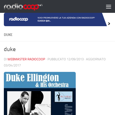
Salta al contenuto
DUKE
duke
DI
WEBMASTER RADIOCOOP
· PUBBLICATO
12/09/2013
· AGGIORNATO
03/04/2017