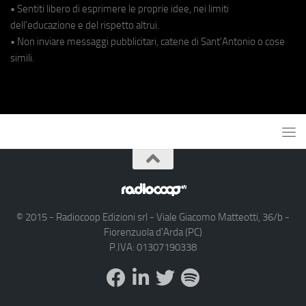
• Sentiti libero di esprimere le proprie idee, nei limiti
dell'educazione e del rispetto altrui.
• Non inviare messaggi pubblicitari, catene di Sant'Antonio o cose
simili.
© 2015 - Radiocoop Edizioni srl - Viale Giacomo Matteotti, 36/b -
Fiorenzuola d'Arda (PC)
P.IVA: 01307190338