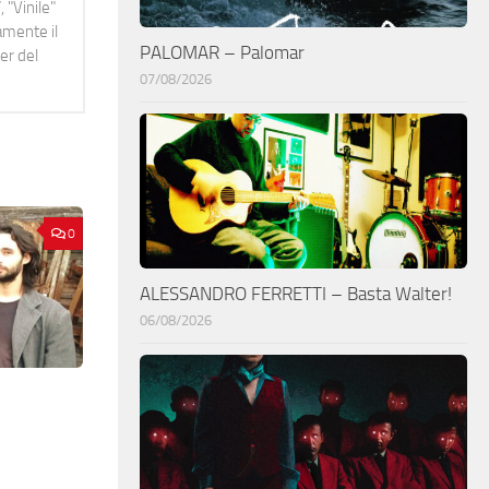
 "Vinile"
namente il
PALOMAR – Palomar
er del
07/08/2026
0
ALESSANDRO FERRETTI – Basta Walter!
06/08/2026