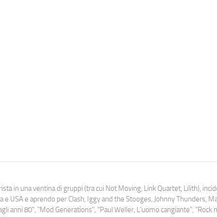
ista in una ventina di gruppi (tra cui Not Moving, Link Quartet, Lilith), inc
uropa e USA e aprendo per Clash, Iggy and the Stooges, Johnny Thunders, 
o dagli anni 80", "Mod Generations", "Paul Weller, L’uomo cangiante", "Rock n