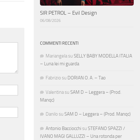
SIR PETROL – Evil Design
06/08/2026
COMMENTI RECENTI
Mariangela
su
SELLY BABY MODELLA ITALIA
– Luna lei mi guarda
Fabrizio
su
DORIAN O. A. – Tao
Valentina
su
SAM D – Leggera – (Prod.
Manqc)
Danilo
su
SAM D – Leggera – (Prod. Manqc)
Antonio Bacciocchi
su
STEFANO SPAZZI /
IVANO MAGI GALLUZZI – Una rotonda per