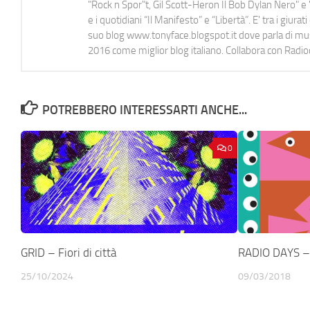
"Rock n Spor"t, Gil Scott-Heron Il Bob Dylan Nero" e "
e i quotidiani “Il Manifesto” e “Libertà”. E' tra i gi
suo blog www.tonyface.blogspot.it dove parla di music
2016 come miglior blog italiano. Collabora con Radi
POTREBBERO INTERESSARTI ANCHE...
0
GRID – Fiori di città
RADIO DAYS – 
25/10/2024
09/03/2018