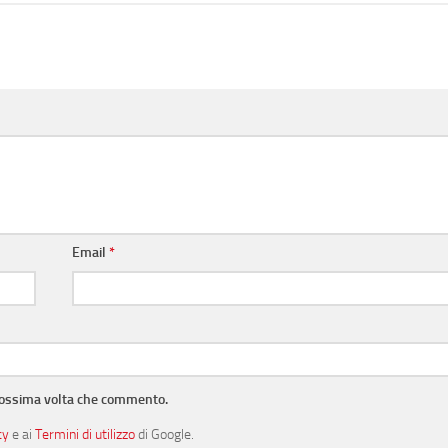
Email
*
prossima volta che commento.
cy
e ai
Termini di utilizzo
di Google.