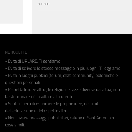
amare
NETIQUETTE
• Evita di URLARE. Ti sentiamo.
• Evita di scrivere lo stesso messaggio in più luoghi. Ti leggiamo.
• Evita in luoghi pubblici (forum, chat, community) polemiche e
questioni personali.
• Rispetta le idee altrui, le religioni e razze diverse dalla tua, non
bestemmiare né insultare altri utenti.
• Sentiti libero di esprimere le proprie idee, nei limiti
dell'educazione e del rispetto altrui.
• Non inviare messaggi pubblicitari, catene di Sant'Antonio o
cose simili.