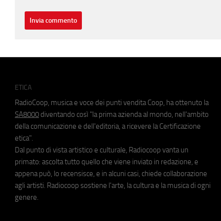
ETICA
RadioCoop, musica e voce dei punti vendita Coop, ha ottenuto la
SA8000
diventando così "la prima azienda al mondo, nell'ambito
della comunicazione e dell'editoria, a ricevere la Certificazione
etica".
Dal punto di vista artistico e culturale, Radiocoop vanta un
primato: ascolta tutto quello che viene inviato in redazione, e
appena può, lo recensisce, e in alcuni casi, chiede collaborazione
agli artisti. Radiocoop sostiene l'arte, la cultura e la musica di ogni
genere.