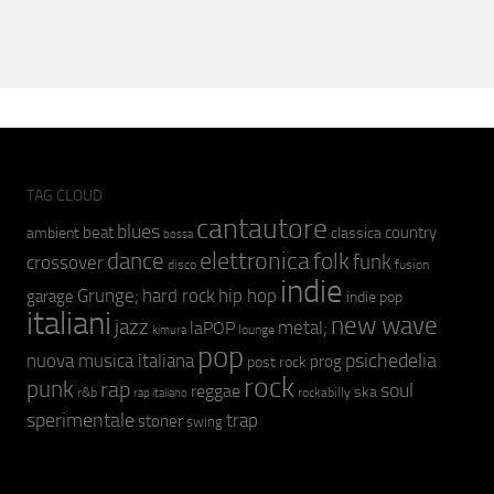
TAG CLOUD
cantautore
blues
beat
country
ambient
classica
bossa
elettronica
dance
folk
funk
crossover
fusion
disco
indie
hip hop
Grunge;
hard rock
garage
indie pop
italiani
new wave
jazz
metal;
laPOP
lounge
kimura
pop
psichedelia
nuova musica italiana
prog
post rock
rock
punk
rap
soul
reggae
ska
r&b
rockabilly
rap italiano
sperimentale
trap
stoner
swing