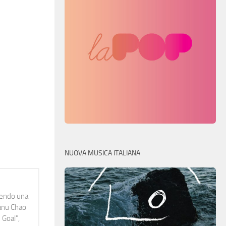
NUOVA MUSICA ITALIANA
idendo una
Manu Chao
 Goal",