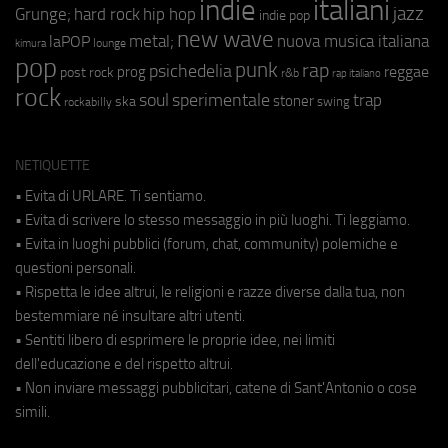
indie
italiani
jazz
hip hop
Grunge;
hard rock
indie pop
new wave
metal;
nuova musica italiana
laPOP
lounge
kimura
pop
punk
rap
psichedelia
reggae
prog
post rock
r&b
rap italiano
rock
soul
sperimentale
trap
stoner
ska
swing
rockabilly
NETIQUETTE
• Evita di URLARE. Ti sentiamo.
• Evita di scrivere lo stesso messaggio in più luoghi. Ti leggiamo.
• Evita in luoghi pubblici (forum, chat, community) polemiche e
questioni personali.
• Rispetta le idee altrui, le religioni e razze diverse dalla tua, non
bestemmiare né insultare altri utenti.
• Sentiti libero di esprimere le proprie idee, nei limiti
dell'educazione e del rispetto altrui.
• Non inviare messaggi pubblicitari, catene di Sant'Antonio o cose
simili.