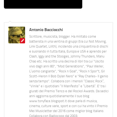
Antonio Bacciocchi
Scrittore, musicista, blogger. Ha militato come
batterista in una ventina di gruppi (tra cui Not Moving,
Link Quartet, Lilith), incidendo una cinquantina di dischi
e suonando in tutta Italia, Europa e USA e aprendo per
Clash, Iggy and the Stooges, Johnny Thunders, Manu
Chao etc. Ha scritto una decina di libri tra cui "Uscito
vivo dagli anni 80", "Mod Generations", "Paul Weller,
L’uomo cangiante", "Rock n Goal", "Rock n Spor"t, Gil
Scott-Heron Il Bob Dylan Nero" e "Ray Charles- Il genio
senza tempo". Collabora con i mensili “Classic Rock”,
"Vinile" e i quotidiani “Il Manifesto” e “Libertà”. E' tra i
giurati del Premio Tenco e del Rockol Awards. Da sedici
anni aggiorna quotidianamente il suo blog
www.tonyface.blogspot.it dove parla di musica,
cinema, culture varie, sport e con cui ha vinto il Premio
Mei Musicletter del 2016 come miglior blog italiano.
Collabora con Radiocoop dal 2003.