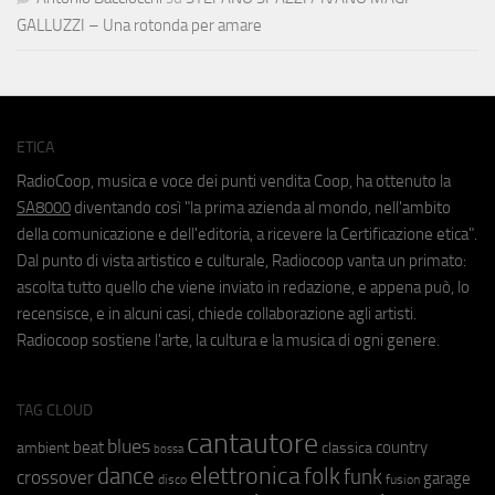
GALLUZZI – Una rotonda per amare
ETICA
RadioCoop, musica e voce dei punti vendita Coop, ha ottenuto la
SA8000
diventando così "la prima azienda al mondo, nell'ambito
della comunicazione e dell'editoria, a ricevere la Certificazione etica".
Dal punto di vista artistico e culturale, Radiocoop vanta un primato:
ascolta tutto quello che viene inviato in redazione, e appena può, lo
recensisce, e in alcuni casi, chiede collaborazione agli artisti.
Radiocoop sostiene l'arte, la cultura e la musica di ogni genere.
TAG CLOUD
cantautore
blues
beat
country
ambient
classica
bossa
elettronica
dance
folk
funk
crossover
garage
fusion
disco