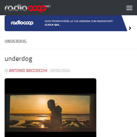
Salta al contenuto
UNDERDOG
underdog
DI
ANTONIO BACCIOCCHI
·
20/06/2024