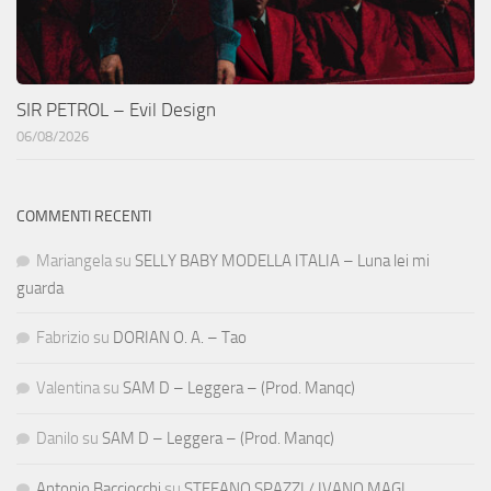
SIR PETROL – Evil Design
06/08/2026
COMMENTI RECENTI
Mariangela
su
SELLY BABY MODELLA ITALIA – Luna lei mi
guarda
Fabrizio
su
DORIAN O. A. – Tao
Valentina
su
SAM D – Leggera – (Prod. Manqc)
Danilo
su
SAM D – Leggera – (Prod. Manqc)
Antonio Bacciocchi
su
STEFANO SPAZZI / IVANO MAGI