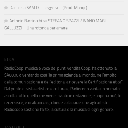
Danilo
su
SAM D – Leggera – (Prod. Manqc)
Antonio Bacciocchi
su
STEFANO SPAZZI / IVANO MAGI
GALLUZZI – Una rotonda per amare
ETICA
RadioCoop, musica e voce dei punti vendita Coop, ha ottenuto la
SA8000
diventando così "la prima azienda al mondo, nell'ambito
della comunicazione e dell'editoria, a ricevere la Certificazione etica".
Dal punto di vista artistico e culturale, Radiocoop vanta un primato:
ascolta tutto quello che viene inviato in redazione, e appena può, lo
recensisce, e in alcuni casi, chiede collaborazione agli artisti.
Radiocoop sostiene l'arte, la cultura e la musica di ogni genere.
TAG CLOUD