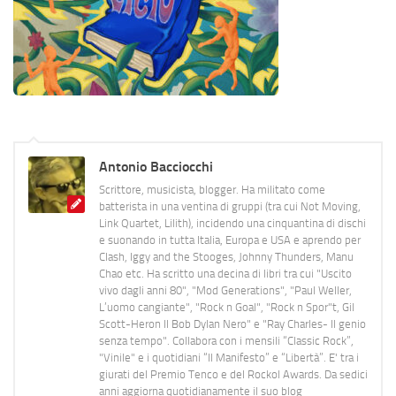
Antonio Bacciocchi
Scrittore, musicista, blogger. Ha militato come
batterista in una ventina di gruppi (tra cui Not Moving,
Link Quartet, Lilith), incidendo una cinquantina di dischi
e suonando in tutta Italia, Europa e USA e aprendo per
Clash, Iggy and the Stooges, Johnny Thunders, Manu
Chao etc. Ha scritto una decina di libri tra cui "Uscito
vivo dagli anni 80", "Mod Generations", "Paul Weller,
L’uomo cangiante", "Rock n Goal", "Rock n Spor"t, Gil
Scott-Heron Il Bob Dylan Nero" e "Ray Charles- Il genio
senza tempo". Collabora con i mensili “Classic Rock”,
"Vinile" e i quotidiani “Il Manifesto” e “Libertà”. E' tra i
giurati del Premio Tenco e del Rockol Awards. Da sedici
anni aggiorna quotidianamente il suo blog