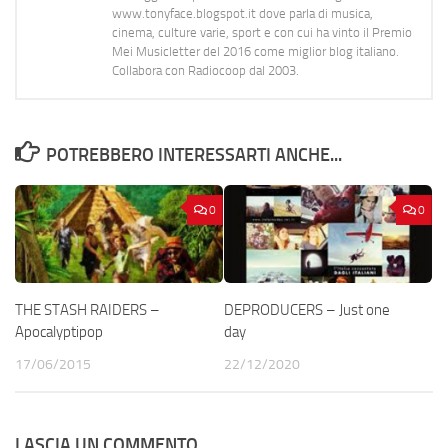
www.tonyface.blogspot.it dove parla di musica,
cinema, culture varie, sport e con cui ha vinto il Premio
Mei Musicletter del 2016 come miglior blog italiano.
Collabora con Radiocoop dal 2003.
POTREBBERO INTERESSARTI ANCHE...
0
0
THE STASH RAIDERS –
DEPRODUCERS – Just one
Apocalyptipop
day
17/06/2015
22/12/2020
LASCIA UN COMMENTO