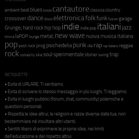
cantautore
blues
beat
country
ambient
classica
bossa
elettronica
dance
folk
funk
crossover
garage
fusion
disco
indie
italiani
jazz
hip hop
Grunge;
hard rock
indie pop
new wave
metal;
nuova musica italiana
laPOP
lounge
kimura
pop
punk
rap
psichedelia
reggae
prog
post rock
r&b
rap italiano
rock
soul
sperimentale
trap
stoner
ska
swing
rockabilly
NETIQUETTE
• Evita di URLARE. Ti sentiamo.
• Evita di scrivere lo stesso messaggio in più luoghi. Ti leggiamo.
• Evita in luoghi pubblici (forum, chat, community) polemiche e
questioni personali.
• Rispetta le idee altrui, le religioni e razze diverse dalla tua, non
bestemmiare né insultare altri utenti.
• Sentiti libero di esprimere le proprie idee, nei limiti
dell'educazione e del rispetto altrui.