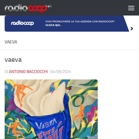
Salta al contenuto
VAEVA
vaeva
DI
ANTONIO BACCIOCCHI
·
04/09/2024