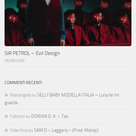
SIR PETROL – Evil Design
06/08/2026
COMMENTI RECENTI
Mariangela
su
SELLY BABY MODELLA ITALIA – Luna lei mi
guarda
Fabrizio
su
DORIAN O. A. – Tao
Valentina
su
SAM D – Leggera – (Prod. Manqc)