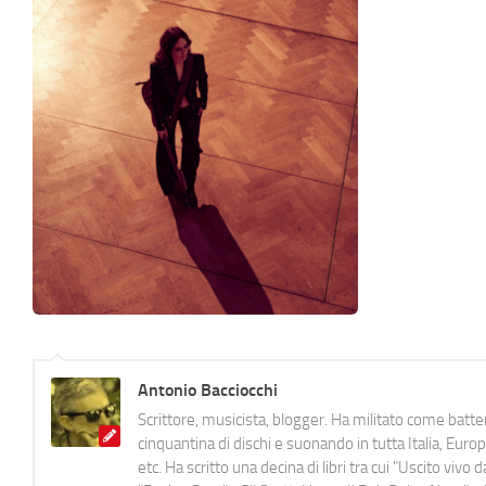
Antonio Bacciocchi
Scrittore, musicista, blogger. Ha militato come batter
cinquantina di dischi e suonando in tutta Italia, E
etc. Ha scritto una decina di libri tra cui "Uscito viv