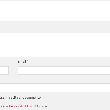
Email
*
prossima volta che commento.
cy
e ai
Termini di utilizzo
di Google.