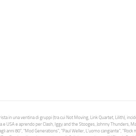
ista in una ventina di gruppi (tra cui Not Moving, Link Quartet, Lilith), inc
uropa e USA e aprendo per Clash, Iggy and the Stooges, Johnny Thunders, 
o dagli anni 80", "Mod Generations", "Paul Weller, L’uomo cangiante", "Rock n