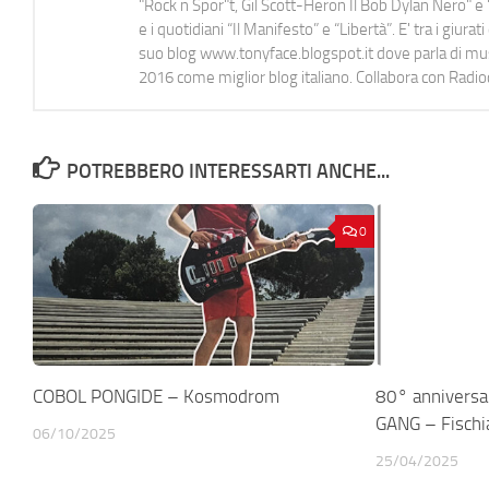
"Rock n Spor"t, Gil Scott-Heron Il Bob Dylan Nero" e "
e i quotidiani “Il Manifesto” e “Libertà”. E' tra i gi
suo blog www.tonyface.blogspot.it dove parla di music
2016 come miglior blog italiano. Collabora con Radi
POTREBBERO INTERESSARTI ANCHE...
0
COBOL PONGIDE – Kosmodrom
80° anniversar
GANG – Fischia
06/10/2025
25/04/2025