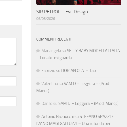
SIR PETROL – Evil Design
06/08/2026
COMMENTI RECENTI
Mariangela
su
SELLY BABY MODELLA ITALIA
– Luna lei mi guarda
Fabrizio
su
DORIAN O. A. – Tao
Valentina
su
SAM D – Leggera – (Prod.
Manqc)
Danilo
su
SAM D – Leggera – (Prod. Manqc)
Antonio Bacciocchi
su
STEFANO SPAZZI /
IVANO MAGI GALLUZZI – Una rotonda per