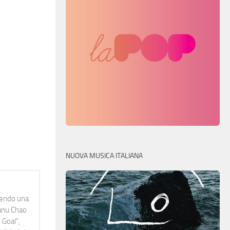
NUOVA MUSICA ITALIANA
idendo una
Manu Chao
 Goal",