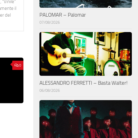
 "Vinile"
namente il
PALOMAR – Palomar
er del
07/08/2026
0
ALESSANDRO FERRETTI – Basta Walter!
06/08/2026