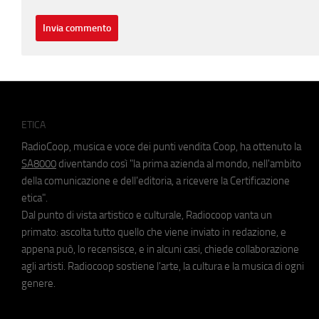
ETICA
RadioCoop, musica e voce dei punti vendita Coop, ha ottenuto la
SA8000
diventando così "la prima azienda al mondo, nell'ambito
della comunicazione e dell'editoria, a ricevere la Certificazione
etica".
Dal punto di vista artistico e culturale, Radiocoop vanta un
primato: ascolta tutto quello che viene inviato in redazione, e
appena può, lo recensisce, e in alcuni casi, chiede collaborazione
agli artisti. Radiocoop sostiene l'arte, la cultura e la musica di ogni
genere.