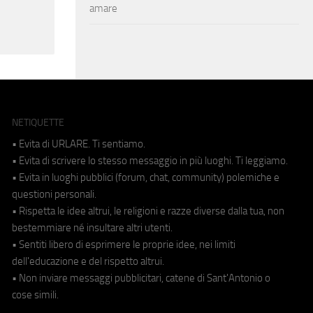
amare
NETIQUETTE
• Evita di URLARE. Ti sentiamo.
• Evita di scrivere lo stesso messaggio in più luoghi. Ti leggiamo.
• Evita in luoghi pubblici (forum, chat, community) polemiche e
questioni personali.
• Rispetta le idee altrui, le religioni e razze diverse dalla tua, non
bestemmiare né insultare altri utenti.
• Sentiti libero di esprimere le proprie idee, nei limiti
dell'educazione e del rispetto altrui.
• Non inviare messaggi pubblicitari, catene di Sant'Antonio o
cose simili.