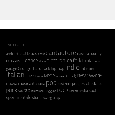
TAG CLOUD
cantautore
blues
beat
country
ambient
classica
bossa
elettronica
dance
folk
funk
crossover
fusion
disco
indie
hip hop
Grunge;
hard rock
garage
indie pop
italiani
new wave
jazz
metal;
laPOP
lounge
kimura
pop
psichedelia
nuova musica italiana
prog
post rock
rock
punk
rap
soul
reggae
ska
r&b
rockabilly
rap italiano
sperimentale
trap
stoner
swing