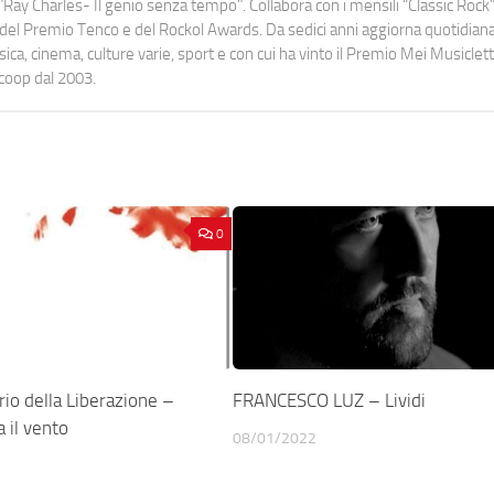
Ray Charles- Il genio senza tempo". Collabora con i mensili “Classic Rock”,
urati del Premio Tenco e del Rockol Awards. Da sedici anni aggiorna quotidia
a, cinema, culture varie, sport e con cui ha vinto il Premio Mei Musiclett
ocoop dal 2003.
0
io della Liberazione –
FRANCESCO LUZ – Lividi
 il vento
08/01/2022