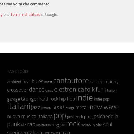
prossima volta che commento.
cy
e ai
Termini di utilizzo
di Google.
TAG CLOUD
cantautore
blues
beat
country
ambient
classica
bossa
elettronica
dance
folk
funk
crossover
fusion
disco
indie
hip hop
Grunge;
hard rock
garage
indie pop
italiani
new wave
jazz
metal;
laPOP
lounge
kimura
pop
psichedelia
nuova musica italiana
prog
post rock
rock
punk
rap
soul
reggae
ska
r&b
rockabilly
rap italiano
sperimentale
trap
stoner
swing