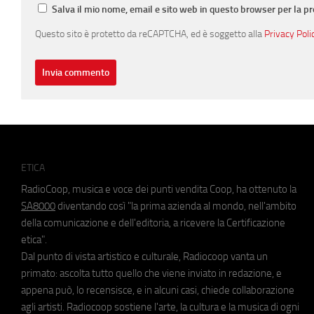
Salva il mio nome, email e sito web in questo browser per la 
Questo sito è protetto da reCAPTCHA, ed è soggetto alla
Privacy Poli
ETICA
RadioCoop, musica e voce dei punti vendita Coop, ha ottenuto la
SA8000
diventando così "la prima azienda al mondo, nell'ambito
della comunicazione e dell'editoria, a ricevere la Certificazione
etica".
Dal punto di vista artistico e culturale, Radiocoop vanta un
primato: ascolta tutto quello che viene inviato in redazione, e
appena può, lo recensisce, e in alcuni casi, chiede collaborazione
agli artisti. Radiocoop sostiene l'arte, la cultura e la musica di ogni