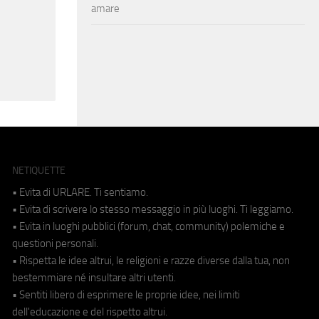
amare
NETIQUETTE
• Evita di URLARE. Ti sentiamo.
• Evita di scrivere lo stesso messaggio in più luoghi. Ti leggiamo.
• Evita in luoghi pubblici (forum, chat, community) polemiche e
questioni personali.
• Rispetta le idee altrui, le religioni e razze diverse dalla tua, non
bestemmiare né insultare altri utenti.
• Sentiti libero di esprimere le proprie idee, nei limiti
dell'educazione e del rispetto altrui.