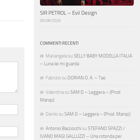
SIR PETROL – Evil Design
06/08/2026
COMMENTI RECENTI
Mariangela
su
SELLY BABY MODELLA ITALIA
– Luna lei mi guarda
Fabrizio
su
DORIAN O. A. – Tao
Valentina
su
SAM D – Leggera – (Prod.
Manqc)
Danilo
su
SAM D – Leggera – (Prod. Manqc)
Antonio Bacciocchi
su
STEFANO SPAZZI /
IVANO MAGI GALLUZZI – Una rotonda per