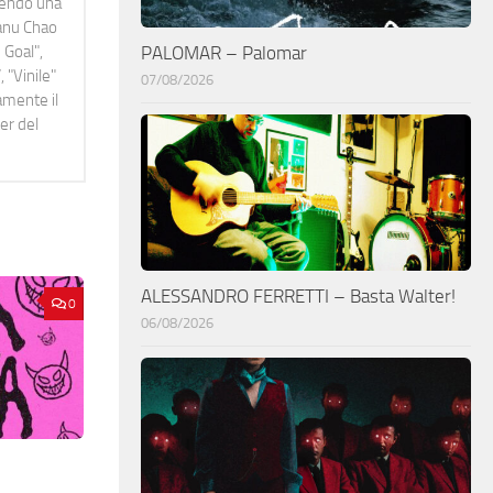
idendo una
Manu Chao
 Goal",
PALOMAR – Palomar
 "Vinile"
07/08/2026
namente il
er del
ALESSANDRO FERRETTI – Basta Walter!
0
06/08/2026