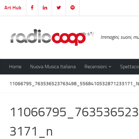
Art Hub
Salta al contenuto
Immagini, suoni, mus
Home
Nuova Musica Italiana
Recensioni
Spettacol
11066795_763536523763498_5568410532871233171_
11066795_763536523
3171_n