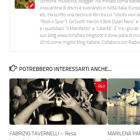
Scrittore, musicista, blogger. Ha militato come batter
cinquantina di dischi e suonando in tutta Italia, E
etc. Ha scritto una decina di libri tra cui "Uscito viv
"Rock n Spor"t, Gil Scott-Heron Il Bob Dylan Nero" e "
e i quotidiani “Il Manifesto” e “Libertà”. E' tra i gi
suo blog www.tonyface.blogspot.it dove parla di music
2016 come miglior blog italiano. Collabora con Radi
POTREBBERO INTERESSARTI ANCHE...
0
FABRIZIO TAVERNELLI – Resa
MARILENA PAR