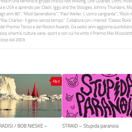
ista in una ventina di gruppi (tra cui Not Moving, Link Quartet, Lilith), inc
uropa e USA e aprendo per Clash, Iggy and the Stooges, Johnny Thunders, 
o dagli anni 80", "Mod Generations", "Paul Weller, L’uomo cangiante", "Rock n
Ray Charles- Il genio senza tempo". Collabora con i mensili “Classic Rock”,
urati del Premio Tenco e del Rockol Awards. Da sedici anni aggiorna quotidia
a, cinema, culture varie, sport e con cui ha vinto il Premio Mei Musiclett
ocoop dal 2003.
0
ADISI / BOB NIESKE –
STRAID – Stupida paranoia