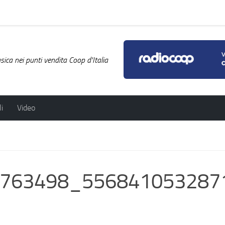
ica nei punti vendita Coop d'Italia
i
Video
N
763498_556841053287