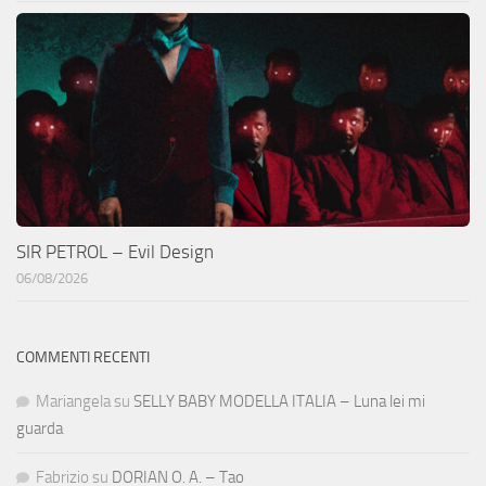
SIR PETROL – Evil Design
06/08/2026
COMMENTI RECENTI
Mariangela
su
SELLY BABY MODELLA ITALIA – Luna lei mi
guarda
Fabrizio
su
DORIAN O. A. – Tao