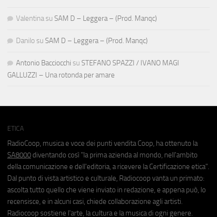
Valentina
su
SAM D – Leggera – (Prod. Manqc)
Danilo
su
SAM D – Leggera – (Prod. Manqc)
Antonio Bacciocchi
su
STEFANO SPAZZI / IVANO MAGI
GALLUZZI – Una rotonda per amare
ETICA
RadioCoop, musica e voce dei punti vendita Coop, ha ottenuto la
SA8000
diventando così "la prima azienda al mondo, nell'ambito
della comunicazione e dell'editoria, a ricevere la Certificazione etica".
Dal punto di vista artistico e culturale, Radiocoop vanta un primato:
ascolta tutto quello che viene inviato in redazione, e appena può, lo
recensisce, e in alcuni casi, chiede collaborazione agli artisti.
Radiocoop sostiene l'arte, la cultura e la musica di ogni genere.