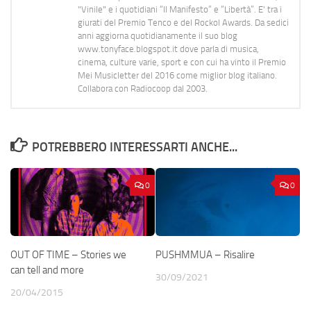
"Vinile" e i quotidiani “Il Manifesto” e “Libertà”. E' tra i
giurati del Premio Tenco e del Rockol Awards. Da sedici
anni aggiorna quotidianamente il suo blog
www.tonyface.blogspot.it dove parla di musica,
cinema, culture varie, sport e con cui ha vinto il Premio
Mei Musicletter del 2016 come miglior blog italiano.
Collabora con Radiocoop dal 2003.
POTREBBERO INTERESSARTI ANCHE...
0
0
OUT OF TIME – Stories we
PUSHMMUA – Risalire
can tell and more
30/09/2021
20/04/2015