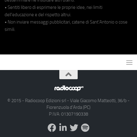
• Sentiti libero di esprimere le proprie idee, nei limiti
dell'educazione e del rispetto altrui.
• Non inviare messaggi pubblicitari, catene di Sant'Antonio o cose
simili.
© 2015 - Radiocoop Edizioni srl - Viale Giacomo Matteotti, 36/b -
Fiorenzuola d'Arda (PC)
P.IVA: 01307190338