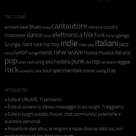
TAG CLOUD
cantautore
blues
beat
country
ambient
classica
bossa
elettronica
dance
folk
funk
crossover
garage
fusion
disco
indie
italiani
jazz
hip hop
Grunge;
hard rock
indie pop
new wave
metal;
nuova musica italiana
laPOP
lounge
kimura
pop
punk
rap
psichedelia
reggae
prog
post rock
r&b
rap italiano
rock
soul
sperimentale
trap
stoner
ska
swing
rockabilly
NETIQUETTE
• Evita di URLARE. Ti sentiamo.
• Evita di scrivere lo stesso messaggio in più luoghi. Ti leggiamo.
• Evita in luoghi pubblici (forum, chat, community) polemiche e
questioni personali.
• Rispetta le idee altrui, le religioni e razze diverse dalla tua, non
bestemmiare né insultare altri utenti.