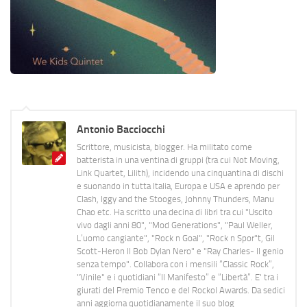
Antonio Bacciocchi
Scrittore, musicista, blogger. Ha militato come
batterista in una ventina di gruppi (tra cui Not Moving,
Link Quartet, Lilith), incidendo una cinquantina di dischi
e suonando in tutta Italia, Europa e USA e aprendo per
Clash, Iggy and the Stooges, Johnny Thunders, Manu
Chao etc. Ha scritto una decina di libri tra cui "Uscito
vivo dagli anni 80", "Mod Generations", "Paul Weller,
L’uomo cangiante", "Rock n Goal", "Rock n Spor"t, Gil
Scott-Heron Il Bob Dylan Nero" e "Ray Charles- Il genio
senza tempo". Collabora con i mensili “Classic Rock”,
"Vinile" e i quotidiani “Il Manifesto” e “Libertà”. E' tra i
giurati del Premio Tenco e del Rockol Awards. Da sedici
anni aggiorna quotidianamente il suo blog