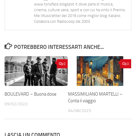
www.tonyface.blogspot.it dove parla di musica,
cinema, culture varie, sport e con cui ha vinto il Premio
Mei Musicletter del 2016 come miglior blog italiano.
Collabora con Radiocoop dal 2003.
POTREBBERO INTERESSARTI ANCHE...
0
0
BOULEVARD – Buona dose
MASSIMILIANO MARTELLI –
Conta il viaggio
09/02/2023
04/08/2025
LASCIA UN COMMENTO