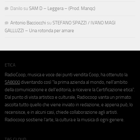
Danilo
su
SAM D – Leggera – (Prod. Manqc)
Antonio Bacciocchi
su
STEFANO SPAZZI / IVANO MAGI
GALLUZZI – Una rotonda per amare
ETICA
RadioCoop, musica e voce dei punti vendita Coop, ha ottenuto la
SA8000
diventando così "la prima azienda al mondo, nell'ambito
della comunicazione e dell'editoria, a ricevere la Certificazione etica".
Dal punto di vista artistico e culturale, Radiocoop vanta un primato:
ascolta tutto quello che viene inviato in redazione, e appena può, lo
recensisce, e in alcuni casi, chiede collaborazione agli artisti.
Radiocoop sostiene l'arte, la cultura e la musica di ogni genere.
TAG CLOUD