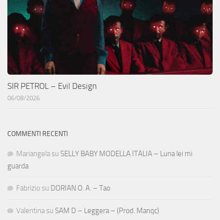
SIR PETROL – Evil Design
06/08/2026
COMMENTI RECENTI
Mariangela
su
SELLY BABY MODELLA ITALIA – Luna lei mi
guarda
Fabrizio
su
DORIAN O. A. – Tao
Valentina
su
SAM D – Leggera – (Prod. Manqc)