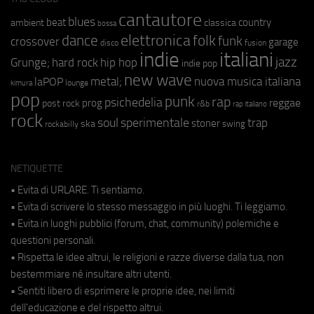
cantautore
blues
beat
country
ambient
classica
bossa
elettronica
dance
folk
funk
crossover
garage
fusion
disco
indie
italiani
jazz
hip hop
Grunge;
hard rock
indie pop
new wave
metal;
nuova musica italiana
laPOP
lounge
kimura
pop
punk
rap
psichedelia
reggae
prog
post rock
r&b
rap italiano
rock
soul
sperimentale
trap
stoner
ska
swing
rockabilly
NETIQUETTE
• Evita di URLARE. Ti sentiamo.
• Evita di scrivere lo stesso messaggio in più luoghi. Ti leggiamo.
• Evita in luoghi pubblici (forum, chat, community) polemiche e
questioni personali.
• Rispetta le idee altrui, le religioni e razze diverse dalla tua, non
bestemmiare né insultare altri utenti.
• Sentiti libero di esprimere le proprie idee, nei limiti
dell'educazione e del rispetto altrui.