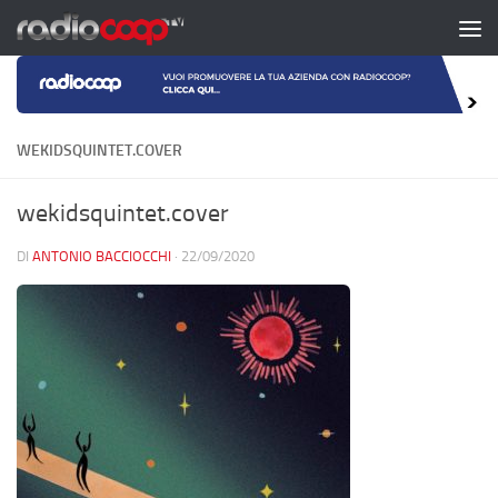
Salta al contenuto
WEKIDSQUINTET.COVER
wekidsquintet.cover
DI
ANTONIO BACCIOCCHI
·
22/09/2020