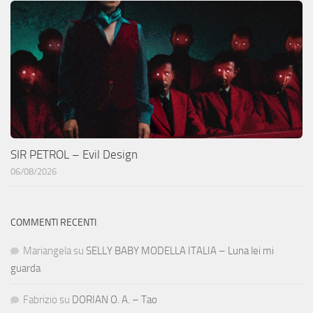
SIR PETROL – Evil Design
06/08/2026
COMMENTI RECENTI
Mariangela
su
SELLY BABY MODELLA ITALIA – Luna lei mi
guarda
Fabrizio
su
DORIAN O. A. – Tao