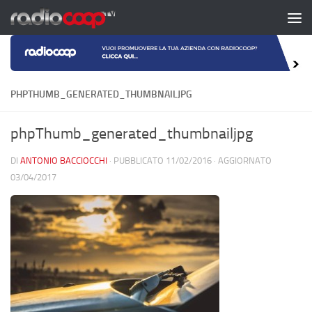
Salta al contenuto
PHPTHUMB_GENERATED_THUMBNAILJPG
phpThumb_generated_thumbnailjpg
DI
ANTONIO BACCIOCCHI
· PUBBLICATO
11/02/2016
· AGGIORNATO
03/04/2017