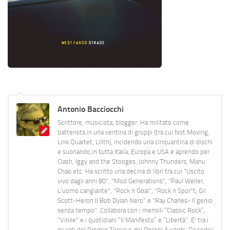
Antonio Bacciocchi
Scrittore, musicista, blogger. Ha militato come
batterista in una ventina di gruppi (tra cui Not Moving,
Link Quartet, Lilith), incidendo una cinquantina di dischi
e suonando in tutta Italia, Europa e USA e aprendo per
Clash, Iggy and the Stooges, Johnny Thunders, Manu
Chao etc. Ha scritto una decina di libri tra cui "Uscito
vivo dagli anni 80", "Mod Generations", "Paul Weller,
L’uomo cangiante", "Rock n Goal", "Rock n Spor"t, Gil
Scott-Heron Il Bob Dylan Nero" e "Ray Charles- Il genio
senza tempo". Collabora con i mensili “Classic Rock”,
"Vinile" e i quotidiani “Il Manifesto” e “Libertà”. E' tra i
giurati del Premio Tenco e del Rockol Awards. Da sedici