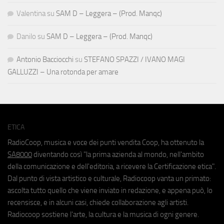
Valentina
su
SAM D – Leggera – (Prod. Manqc)
Danilo
su
SAM D – Leggera – (Prod. Manqc)
Antonio Bacciocchi
su
STEFANO SPAZZI / IVANO MAGI
GALLUZZI – Una rotonda per amare
ETICA
RadioCoop, musica e voce dei punti vendita Coop, ha ottenuto la
SA8000
diventando così "la prima azienda al mondo, nell'ambito
della comunicazione e dell'editoria, a ricevere la Certificazione etica".
Dal punto di vista artistico e culturale, Radiocoop vanta un primato:
ascolta tutto quello che viene inviato in redazione, e appena può, lo
recensisce, e in alcuni casi, chiede collaborazione agli artisti.
Radiocoop sostiene l'arte, la cultura e la musica di ogni genere.