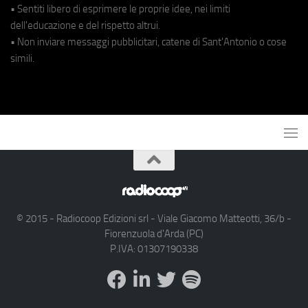
• Sentiti libero di esprimere le proprie idee, nei limiti
dell'educazione e del rispetto altrui.
• Non inviare messaggi pubblicitari, catene di Sant'Antonio o cose
simili.
© 2015 - Radiocoop Edizioni srl - Viale Giacomo Matteotti, 36/b -
Fiorenzuola d'Arda (PC)
P.IVA: 01307190338