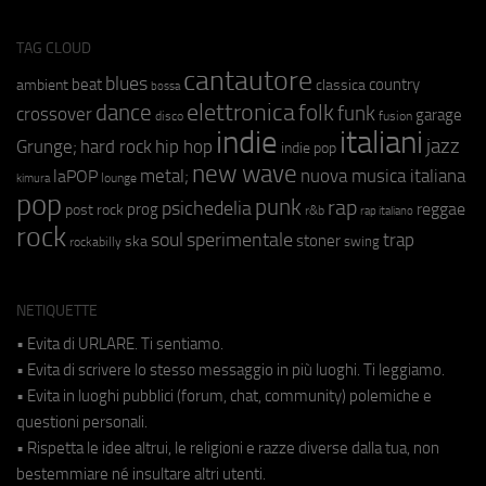
TAG CLOUD
cantautore
blues
beat
country
ambient
classica
bossa
elettronica
dance
folk
funk
crossover
garage
fusion
disco
indie
italiani
jazz
hip hop
Grunge;
hard rock
indie pop
new wave
metal;
nuova musica italiana
laPOP
lounge
kimura
pop
punk
rap
psichedelia
reggae
prog
post rock
r&b
rap italiano
rock
soul
sperimentale
trap
stoner
ska
swing
rockabilly
NETIQUETTE
• Evita di URLARE. Ti sentiamo.
• Evita di scrivere lo stesso messaggio in più luoghi. Ti leggiamo.
• Evita in luoghi pubblici (forum, chat, community) polemiche e
questioni personali.
• Rispetta le idee altrui, le religioni e razze diverse dalla tua, non
bestemmiare né insultare altri utenti.