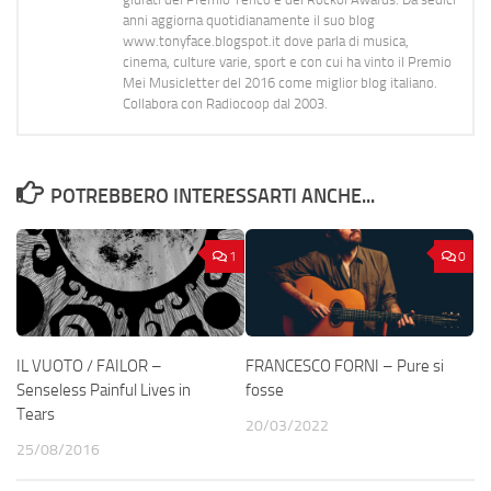
anni aggiorna quotidianamente il suo blog
www.tonyface.blogspot.it dove parla di musica,
cinema, culture varie, sport e con cui ha vinto il Premio
Mei Musicletter del 2016 come miglior blog italiano.
Collabora con Radiocoop dal 2003.
POTREBBERO INTERESSARTI ANCHE...
1
0
IL VUOTO / FAILOR –
FRANCESCO FORNI – Pure si
Senseless Painful Lives in
fosse
Tears
20/03/2022
25/08/2016