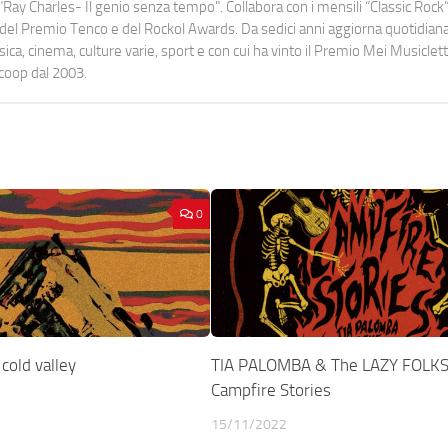
Ray Charles- Il genio senza tempo". Collabora con i mensili “Classic Rock”,
urati del Premio Tenco e del Rockol Awards. Da sedici anni aggiorna quotidia
a, cinema, culture varie, sport e con cui ha vinto il Premio Mei Musiclett
ocoop dal 2003.
0
cold valley
TIA PALOMBA & The LAZY FOLKS
Campfire Stories
15/11/2022