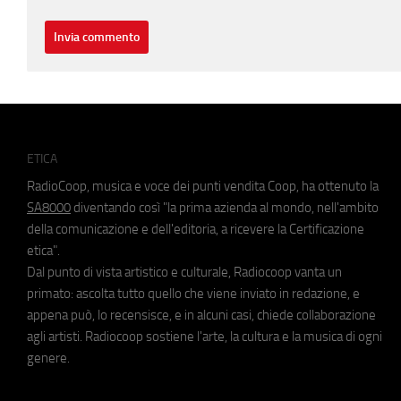
ETICA
RadioCoop, musica e voce dei punti vendita Coop, ha ottenuto la
SA8000
diventando così "la prima azienda al mondo, nell'ambito
della comunicazione e dell'editoria, a ricevere la Certificazione
etica".
Dal punto di vista artistico e culturale, Radiocoop vanta un
primato: ascolta tutto quello che viene inviato in redazione, e
appena può, lo recensisce, e in alcuni casi, chiede collaborazione
agli artisti. Radiocoop sostiene l'arte, la cultura e la musica di ogni
genere.