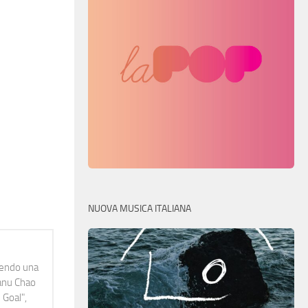
NUOVA MUSICA ITALIANA
idendo una
Manu Chao
 Goal",