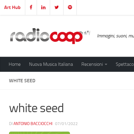
Art Hub
Salta al contenuto
Immagini, suoni, mus
Home
Nuova Musica Italiana
Recensioni
Spettacol
WHITE SEED
white seed
DI
ANTONIO BACCIOCCHI
·
07/01/2022