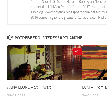
"Rock n Spor"t, Gil Scott-Heron Il Bob Dylan Nero" e "
e i quotidiani “Il Manifesto” e “Libertà”. E' tra i gi
suo blog www.tonyface.blogspot.it dove parla di music
2016 come miglior blog italiano. Collabora con Radi
POTREBBERO INTERESSARTI ANCHE...
0
ANNA LEONE – Still I wait
LUM – From a 
28/03/2021
24/04/2024