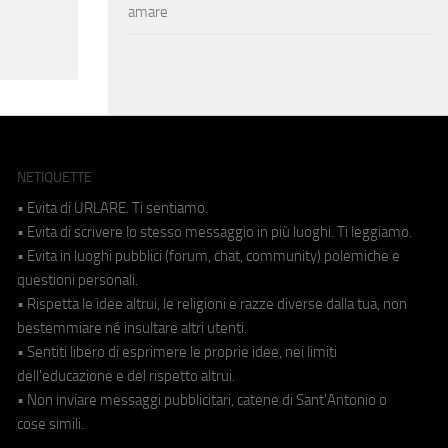
amare
NETIQUETTE
• Evita di URLARE. Ti sentiamo.
• Evita di scrivere lo stesso messaggio in più luoghi. Ti leggiamo.
• Evita in luoghi pubblici (forum, chat, community) polemiche e
questioni personali.
• Rispetta le idee altrui, le religioni e razze diverse dalla tua, non
bestemmiare né insultare altri utenti.
• Sentiti libero di esprimere le proprie idee, nei limiti
dell'educazione e del rispetto altrui.
• Non inviare messaggi pubblicitari, catene di Sant'Antonio o
cose simili.