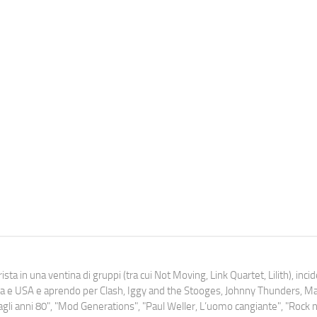
ista in una ventina di gruppi (tra cui Not Moving, Link Quartet, Lilith), inc
uropa e USA e aprendo per Clash, Iggy and the Stooges, Johnny Thunders, 
o dagli anni 80", "Mod Generations", "Paul Weller, L’uomo cangiante", "Rock n