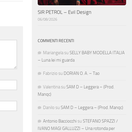
SIR PETROL – Evil Design
06/08/2026
COMMENTI RECENTI
Mariangela
su
SELLY BABY MODELLA ITALIA
– Luna lei mi guarda
Fabrizio
su
DORIAN O. A. – Tao
Valentina
su
SAM D – Leggera – (Prod.
Manqc)
Danilo
su
SAM D – Leggera – (Prod. Manqc)
Antonio Bacciocchi
su
STEFANO SPAZZI /
IVANO MAGI GALLUZZI – Una rotonda per