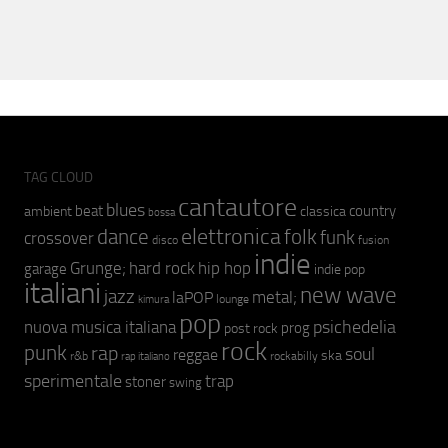
TAG CLOUD
cantautore
blues
beat
country
ambient
classica
bossa
elettronica
dance
folk
funk
crossover
fusion
disco
indie
hip hop
Grunge;
hard rock
garage
indie pop
italiani
new wave
jazz
metal;
laPOP
lounge
kimura
pop
psichedelia
nuova musica italiana
prog
post rock
rock
punk
rap
soul
reggae
ska
r&b
rockabilly
rap italiano
sperimentale
trap
stoner
swing