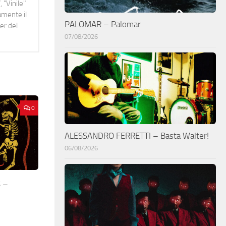
 "Vinile"
namente il
PALOMAR – Palomar
er del
07/08/2026
0
ALESSANDRO FERRETTI – Basta Walter!
06/08/2026
 –