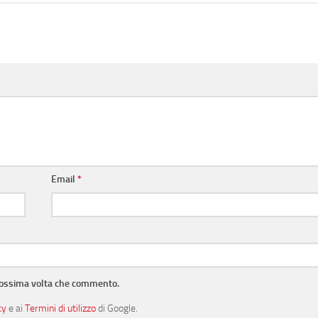
Email
*
prossima volta che commento.
cy
e ai
Termini di utilizzo
di Google.