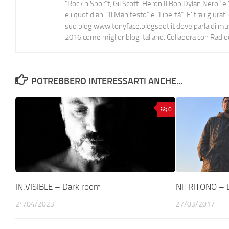
"Rock n Spor"t, Gil Scott-Heron Il Bob Dylan Nero" e "
e i quotidiani “Il Manifesto” e “Libertà”. E' tra i gi
suo blog www.tonyface.blogspot.it dove parla di music
2016 come miglior blog italiano. Collabora con Radi
POTREBBERO INTERESSARTI ANCHE...
0
IN.VISIBLE – Dark room
NITRITONO – L
24/04/2023
27/03/2017