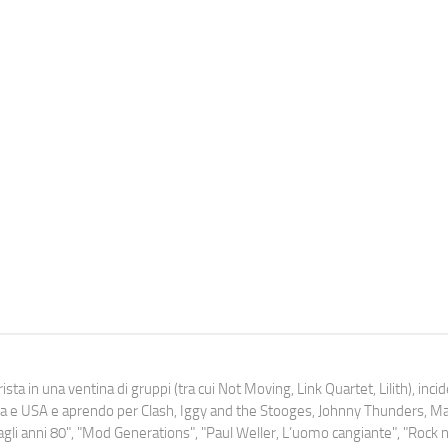
ista in una ventina di gruppi (tra cui Not Moving, Link Quartet, Lilith), inc
uropa e USA e aprendo per Clash, Iggy and the Stooges, Johnny Thunders, 
o dagli anni 80", "Mod Generations", "Paul Weller, L’uomo cangiante", "Rock n