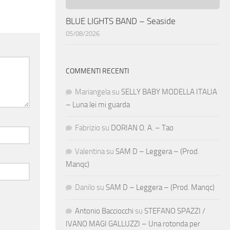
BLUE LIGHTS BAND – Seaside
05/08/2026
COMMENTI RECENTI
Mariangela
su
SELLY BABY MODELLA ITALIA
– Luna lei mi guarda
Fabrizio
su
DORIAN O. A. – Tao
Valentina
su
SAM D – Leggera – (Prod.
Manqc)
Danilo
su
SAM D – Leggera – (Prod. Manqc)
Antonio Bacciocchi
su
STEFANO SPAZZI /
IVANO MAGI GALLUZZI – Una rotonda per