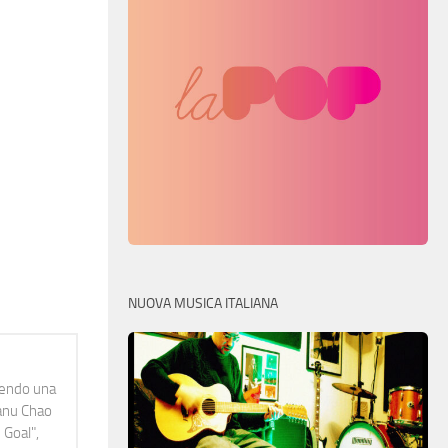
NUOVA MUSICA ITALIANA
idendo una
Manu Chao
 Goal",