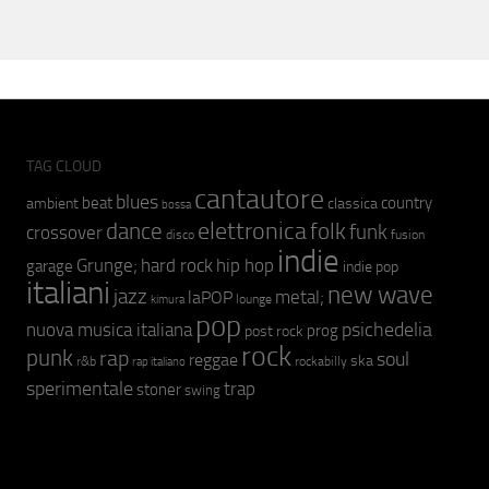
TAG CLOUD
cantautore
blues
beat
country
ambient
classica
bossa
elettronica
dance
folk
funk
crossover
fusion
disco
indie
hip hop
Grunge;
hard rock
garage
indie pop
italiani
new wave
jazz
metal;
laPOP
lounge
kimura
pop
psichedelia
nuova musica italiana
prog
post rock
rock
punk
rap
soul
reggae
ska
r&b
rockabilly
rap italiano
sperimentale
trap
stoner
swing