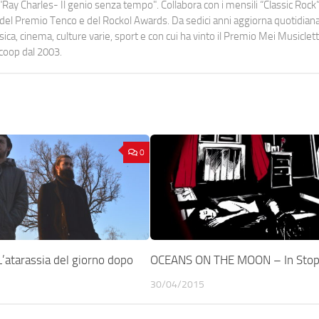
Ray Charles- Il genio senza tempo". Collabora con i mensili “Classic Rock”,
urati del Premio Tenco e del Rockol Awards. Da sedici anni aggiorna quotidia
a, cinema, culture varie, sport e con cui ha vinto il Premio Mei Musiclett
ocoop dal 2003.
0
’atarassia del giorno dopo
OCEANS ON THE MOON – In Stop
30/04/2015