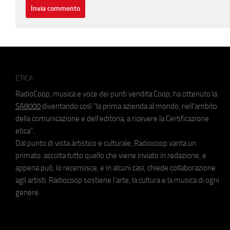
ETICA
RadioCoop, musica e voce dei punti vendita Coop, ha ottenuto la
SA8000
diventando così "la prima azienda al mondo, nell'ambito
della comunicazione e dell'editoria, a ricevere la Certificazione
etica".
Dal punto di vista artistico e culturale, Radiocoop vanta un
primato: ascolta tutto quello che viene inviato in redazione, e
appena può, lo recensisce, e in alcuni casi, chiede collaborazione
agli artisti. Radiocoop sostiene l'arte, la cultura e la musica di ogni
genere.