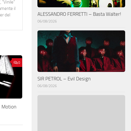
 "Vinile"
namente il
ALESSANDRO FERRETTI – Basta Walter!
er del
06/08/2026
0
SIR PETROL – Evil Design
06/08/2026
 Motion