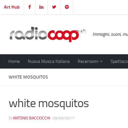
Art Hub
Salta al contenuto
Immagini, suoni, mus
Home
Nuova Musica Italiana
Recensioni
Spettacol
WHITE MOSQUITOS
white mosquitos
DI
ANTONIO BACCIOCCHI
·
09/05/2017