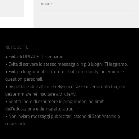
amare
NETIQUETTE
• Evita di URLARE. Ti sentiamo.
• Evita di scrivere lo stesso messaggio in più luoghi. Ti leggiamo.
• Evita in luoghi pubblici (forum, chat, community) polemiche e
questioni personali.
• Rispetta le idee altrui, le religioni e razze diverse dalla tua, non
bestemmiare né insultare altri utenti.
• Sentiti libero di esprimere le proprie idee, nei limiti
dell'educazione e del rispetto altrui.
• Non inviare messaggi pubblicitari, catene di Sant'Antonio o
cose simili.