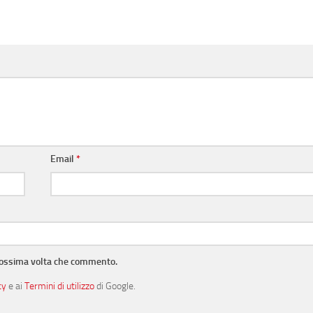
Email
*
prossima volta che commento.
cy
e ai
Termini di utilizzo
di Google.