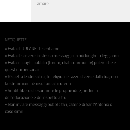
amare
NETIQUETTE
• Evita di URLARE. Ti sentiamo.
• Evita di scrivere lo stesso messaggio in più luoghi. Ti leggiamo.
• Evita in luoghi pubblici (forum, chat, community) polemiche e
questioni personali.
• Rispetta le idee altrui, le religioni e razze diverse dalla tua, non
bestemmiare né insultare altri utenti.
• Sentiti libero di esprimere le proprie idee, nei limiti
dell'educazione e del rispetto altrui.
• Non inviare messaggi pubblicitari, catene di Sant'Antonio o
cose simili.