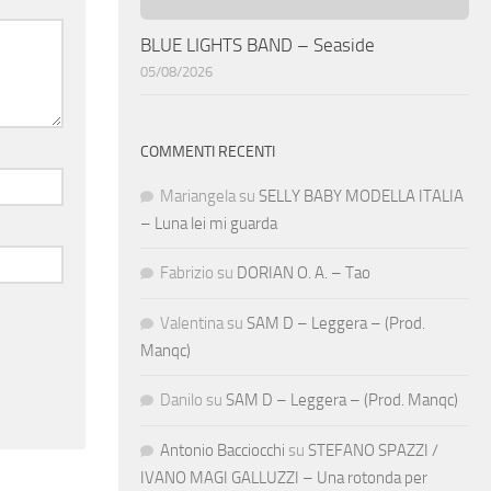
BLUE LIGHTS BAND – Seaside
05/08/2026
COMMENTI RECENTI
Mariangela
su
SELLY BABY MODELLA ITALIA
– Luna lei mi guarda
Fabrizio
su
DORIAN O. A. – Tao
Valentina
su
SAM D – Leggera – (Prod.
Manqc)
Danilo
su
SAM D – Leggera – (Prod. Manqc)
Antonio Bacciocchi
su
STEFANO SPAZZI /
IVANO MAGI GALLUZZI – Una rotonda per