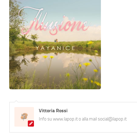
Vittoria Rossi
Info su www.lapop.it o alla mail social@lapop.it