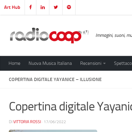
Art Hub
Salta al contenuto
Immagini, suoni, mus
Home
Nuova Musica Italiana
Recensioni
Spettacol
COPERTINA DIGITALE YAYANICE – ILLUSIONE
Copertina digitale Yayanic
DI
VITTORIA ROSSI
·
17/06/2022