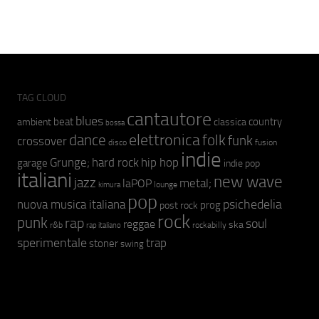
TAG CLOUD
cantautore
blues
beat
country
ambient
classica
bossa
elettronica
dance
folk
funk
crossover
fusion
disco
indie
hip hop
Grunge;
hard rock
garage
indie pop
italiani
new wave
jazz
metal;
laPOP
lounge
kimura
pop
psichedelia
nuova musica italiana
prog
post rock
rock
punk
rap
soul
reggae
ska
r&b
rockabilly
rap italiano
sperimentale
trap
stoner
swing