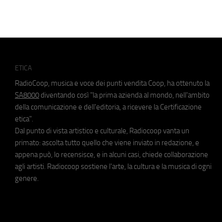
ETICA
RadioCoop, musica e voce dei punti vendita Coop, ha ottenuto la
SA8000
diventando così "la prima azienda al mondo, nell'ambito
della comunicazione e dell'editoria, a ricevere la Certificazione
etica".
Dal punto di vista artistico e culturale, Radiocoop vanta un
primato: ascolta tutto quello che viene inviato in redazione, e
appena può, lo recensisce, e in alcuni casi, chiede collaborazione
agli artisti. Radiocoop sostiene l'arte, la cultura e la musica di ogni
genere.