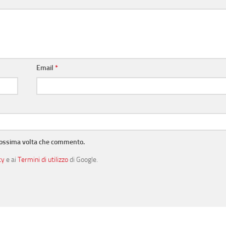
Email
*
prossima volta che commento.
cy
e ai
Termini di utilizzo
di Google.