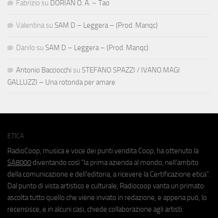
Fabrizio
su
DORIAN O. A. – Tao
Valentina
su
SAM D – Leggera – (Prod. Manqc)
Danilo
su
SAM D – Leggera – (Prod. Manqc)
Antonio Bacciocchi
su
STEFANO SPAZZI / IVANO MAGI
GALLUZZI – Una rotonda per amare
ETICA
RadioCoop, musica e voce dei punti vendita Coop, ha ottenuto la
SA8000
diventando così "la prima azienda al mondo, nell'ambito
della comunicazione e dell'editoria, a ricevere la Certificazione etica".
Dal punto di vista artistico e culturale, Radiocoop vanta un primato:
ascolta tutto quello che viene inviato in redazione, e appena può, lo
recensisce, e in alcuni casi, chiede collaborazione agli artisti.