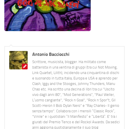
Antonio Bacciocchi
Scrittore, musicista, blogger. Ha militato come
batterista in una ventina di gruppi (tra cui Not Moving,
Link Quartet, Lilith), incidendo una cinquantina di dischi
e suonando in tutta Italia, Europa e USA e aprendo per
Clash, Iggy and the Stooges, Johnny Thunders, Manu
Chao etc. Ha scritto una decina di libri tra cui "Uscito
vivo dagli anni 80", "Mod Generations", "Paul Weller,
L’uomo cangiante", "Rock n Goal", "Rock n Spor"t, Gil
Scott-Heron Il Bob Dylan Nero" e "Ray Charles- Il genio
senza tempo". Collabora con i mensili “Classic Rock”,
"Vinile" e i quotidiani “Il Manifesto” e “Libertà”. E' tra i
giurati del Premio Tenco e del Rockol Awards. Da sedici
anni aggiorna quotidianamente il suo blog