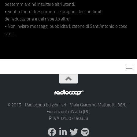
bestemmiare né insultare altri utenti.
• Sentiti libero di esprimere le proprie idee, nei limiti
dell'educazione e del rispetto altrui.
• Non inviare messaggi pubblicitari, catene di Sant'Antonio o cose
simili.
© 2015 - Radiocoop Edizioni srl - Viale Giacomo Matteotti, 36/b -
Fiorenzuola d'Arda (PC)
P.IVA: 01307190338