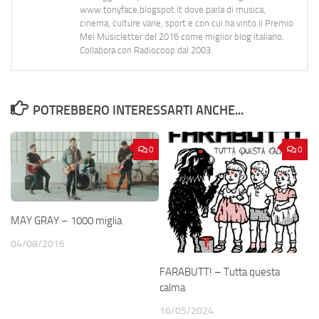
www.tonyface.blogspot.it dove parla di musica,
cinema, culture varie, sport e con cui ha vinto il Premio
Mei Musicletter del 2016 come miglior blog italiano.
Collabora con Radiocoop dal 2003.
POTREBBERO INTERESSARTI ANCHE...
0
0
MAY GRAY – 1000 miglia
04/08/2016
FARABUTT! – Tutta questa
calma
16/05/2024