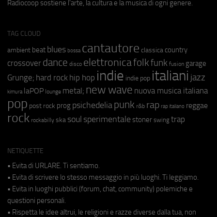
Radiocoop sostiene l'arte, la cultura e la musica di ogni genere.
TAG CLOUD
cantautore
blues
beat
country
ambient
classica
bossa
elettronica
dance
folk
funk
crossover
garage
fusion
disco
indie
italiani
jazz
hip hop
Grunge;
hard rock
indie pop
new wave
metal;
nuova musica italiana
laPOP
lounge
kimura
pop
punk
rap
psichedelia
reggae
prog
post rock
r&b
rap italiano
rock
soul
sperimentale
trap
stoner
ska
swing
rockabilly
NETIQUETTE
• Evita di URLARE. Ti sentiamo.
• Evita di scrivere lo stesso messaggio in più luoghi. Ti leggiamo.
• Evita in luoghi pubblici (forum, chat, community) polemiche e
questioni personali.
• Rispetta le idee altrui, le religioni e razze diverse dalla tua, non