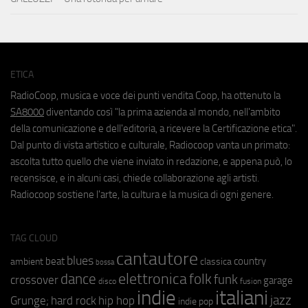
ETICA
RadioCoop, musica e voce dei punti vendita Coop, ha ottenuto la
SA8000
diventando così "la prima azienda al mondo, nell'ambito
della comunicazione e dell'editoria, a ricevere la Certificazione etica".
Dal punto di vista artistico e culturale, Radiocoop vanta un primato:
ascolta tutto quello che viene inviato in redazione, e appena può, lo
recensisce, e in alcuni casi, chiede collaborazione agli artisti.
Radiocoop sostiene l'arte, la cultura e la musica di ogni genere.
TAG CLOUD
cantautore
blues
beat
country
ambient
classica
bossa
elettronica
dance
folk
funk
crossover
garage
fusion
disco
indie
italiani
jazz
hip hop
Grunge;
hard rock
indie pop