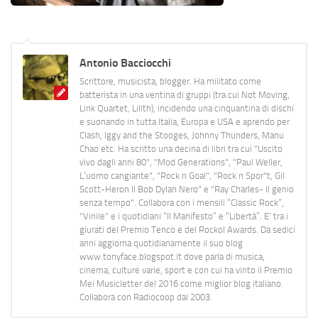
Antonio Bacciocchi
Scrittore, musicista, blogger. Ha militato come
batterista in una ventina di gruppi (tra cui Not Moving,
Link Quartet, Lilith), incidendo una cinquantina di dischi
e suonando in tutta Italia, Europa e USA e aprendo per
Clash, Iggy and the Stooges, Johnny Thunders, Manu
Chao etc. Ha scritto una decina di libri tra cui "Uscito
vivo dagli anni 80", "Mod Generations", "Paul Weller,
L’uomo cangiante", "Rock n Goal", "Rock n Spor"t, Gil
Scott-Heron Il Bob Dylan Nero" e "Ray Charles- Il genio
senza tempo". Collabora con i mensili “Classic Rock”,
"Vinile" e i quotidiani “Il Manifesto” e “Libertà”. E' tra i
giurati del Premio Tenco e del Rockol Awards. Da sedici
anni aggiorna quotidianamente il suo blog
www.tonyface.blogspot.it dove parla di musica,
cinema, culture varie, sport e con cui ha vinto il Premio
Mei Musicletter del 2016 come miglior blog italiano.
Collabora con Radiocoop dal 2003.