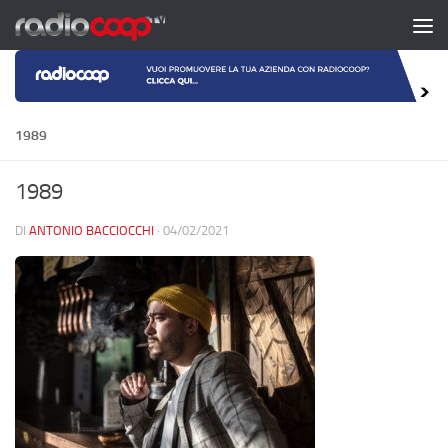
Salta al contenuto
1989
1989
DI
ANTONIO BACCIOCCHI
·
04/02/2021