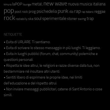
new wave
metal;
nuova musica italiana
laPOP
lounge
kimura
pop
punk
rap
psichedelia
reggae
prog
post rock
r&b
rap italiano
rock
soul
sperimentale
trap
stoner
ska
swing
rockabilly
NETIQUETTE
• Evita di URLARE. Ti sentiamo.
• Evita di scrivere lo stesso messaggio in più luoghi. Ti leggiamo.
• Evita in luoghi pubblici (forum, chat, community) polemiche e
questioni personali.
• Rispetta le idee altrui, le religioni e razze diverse dalla tua, non
bestemmiare né insultare altri utenti.
• Sentiti libero di esprimere le proprie idee, nei limiti
dell'educazione e del rispetto altrui.
• Non inviare messaggi pubblicitari, catene di Sant'Antonio o cose
simili.