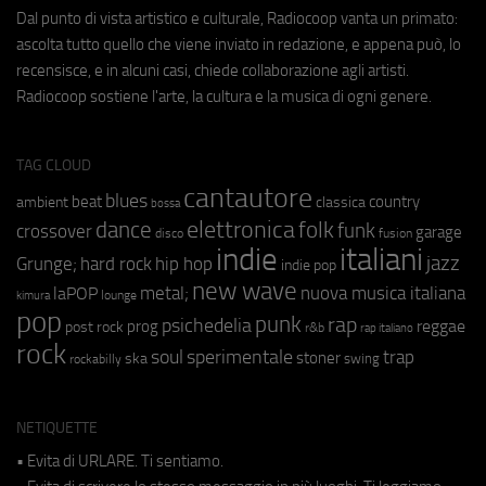
Dal punto di vista artistico e culturale, Radiocoop vanta un primato:
ascolta tutto quello che viene inviato in redazione, e appena può, lo
recensisce, e in alcuni casi, chiede collaborazione agli artisti.
Radiocoop sostiene l'arte, la cultura e la musica di ogni genere.
TAG CLOUD
cantautore
blues
beat
country
ambient
classica
bossa
elettronica
dance
folk
funk
crossover
garage
fusion
disco
indie
italiani
jazz
hip hop
Grunge;
hard rock
indie pop
new wave
metal;
nuova musica italiana
laPOP
lounge
kimura
pop
punk
rap
psichedelia
reggae
prog
post rock
r&b
rap italiano
rock
soul
sperimentale
trap
stoner
ska
swing
rockabilly
NETIQUETTE
• Evita di URLARE. Ti sentiamo.