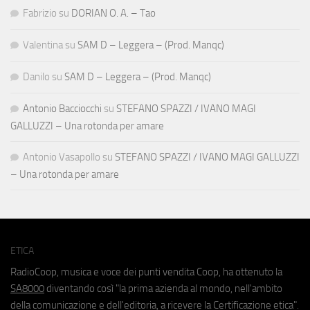
Fabrizio
su
DORIAN O. A. – Tao
Valentina
su
SAM D – Leggera – (Prod. Manqc)
Danilo
su
SAM D – Leggera – (Prod. Manqc)
Antonio Bacciocchi
su
STEFANO SPAZZI / IVANO MAGI
GALLUZZI – Una rotonda per amare
Antonio Vasapollo
su
STEFANO SPAZZI / IVANO MAGI GALLUZZI
– Una rotonda per amare
ETICA
RadioCoop, musica e voce dei punti vendita Coop, ha ottenuto la
SA8000
diventando così "la prima azienda al mondo, nell'ambito
della comunicazione e dell'editoria, a ricevere la Certificazione etica".