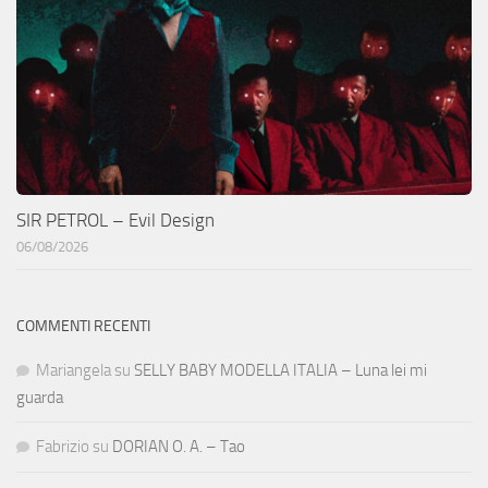
SIR PETROL – Evil Design
06/08/2026
COMMENTI RECENTI
Mariangela
su
SELLY BABY MODELLA ITALIA – Luna lei mi
guarda
Fabrizio
su
DORIAN O. A. – Tao