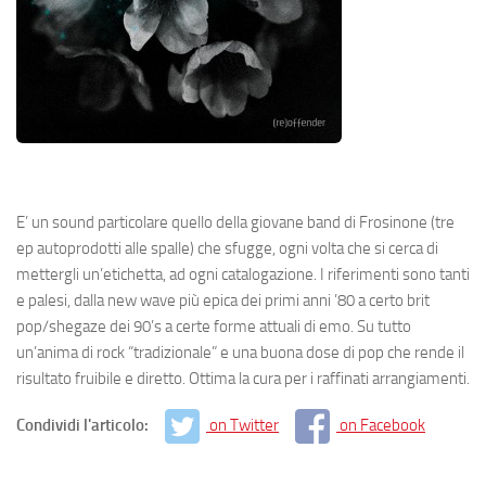
E’ un sound particolare quello della giovane band di Frosinone (tre
ep autoprodotti alle spalle) che sfugge, ogni volta che si cerca di
mettergli un’etichetta, ad ogni catalogazione. I riferimenti sono tanti
e palesi, dalla new wave più epica dei primi anni ’80 a certo brit
pop/shegaze dei 90’s a certe forme attuali di emo. Su tutto
un’anima di rock “tradizionale” e una buona dose di pop che rende il
risultato fruibile e diretto. Ottima la cura per i raffinati arrangiamenti.
Condividi l'articolo:
on Twitter
on Facebook