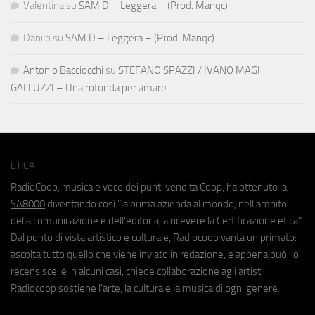
Valentina
su
SAM D – Leggera – (Prod. Manqc)
Danilo
su
SAM D – Leggera – (Prod. Manqc)
Antonio Bacciocchi
su
STEFANO SPAZZI / IVANO MAGI
GALLUZZI – Una rotonda per amare
ETICA
RadioCoop, musica e voce dei punti vendita Coop, ha ottenuto la
SA8000
diventando così "la prima azienda al mondo, nell'ambito
della comunicazione e dell'editoria, a ricevere la Certificazione etica".
Dal punto di vista artistico e culturale, Radiocoop vanta un primato:
ascolta tutto quello che viene inviato in redazione, e appena può, lo
recensisce, e in alcuni casi, chiede collaborazione agli artisti.
Radiocoop sostiene l'arte, la cultura e la musica di ogni genere.