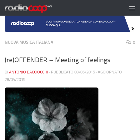
Salta al contenuto
NUOVA MUSICA ITALIANA
0
(re)OFFENDER – Meeting of feelings
DI
ANTONIO BACCIOCCHI
· PUBBLICATO
03/05/2015
· AGGIORNATO
28/04/2015