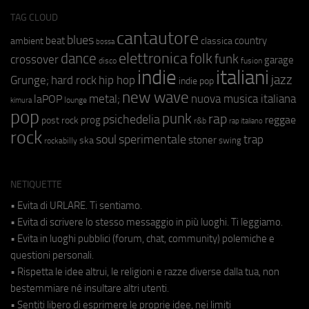
TAG CLOUD
cantautore
blues
beat
country
ambient
classica
bossa
elettronica
dance
folk
funk
crossover
garage
fusion
disco
indie
italiani
jazz
hip hop
Grunge;
hard rock
indie pop
new wave
metal;
nuova musica italiana
laPOP
lounge
kimura
pop
punk
rap
psichedelia
reggae
prog
post rock
r&b
rap italiano
rock
soul
sperimentale
trap
stoner
ska
swing
rockabilly
NETIQUETTE
• Evita di URLARE. Ti sentiamo.
• Evita di scrivere lo stesso messaggio in più luoghi. Ti leggiamo.
• Evita in luoghi pubblici (forum, chat, community) polemiche e
questioni personali.
• Rispetta le idee altrui, le religioni e razze diverse dalla tua, non
bestemmiare né insultare altri utenti.
• Sentiti libero di esprimere le proprie idee, nei limiti