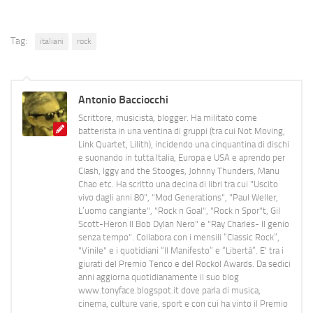
Tag:
italiani
rock
Antonio Bacciocchi
Scrittore, musicista, blogger. Ha militato come
batterista in una ventina di gruppi (tra cui Not Moving,
Link Quartet, Lilith), incidendo una cinquantina di dischi
e suonando in tutta Italia, Europa e USA e aprendo per
Clash, Iggy and the Stooges, Johnny Thunders, Manu
Chao etc. Ha scritto una decina di libri tra cui "Uscito
vivo dagli anni 80", "Mod Generations", "Paul Weller,
L’uomo cangiante", "Rock n Goal", "Rock n Spor"t, Gil
Scott-Heron Il Bob Dylan Nero" e "Ray Charles- Il genio
senza tempo". Collabora con i mensili “Classic Rock”,
"Vinile" e i quotidiani “Il Manifesto” e “Libertà”. E' tra i
giurati del Premio Tenco e del Rockol Awards. Da sedici
anni aggiorna quotidianamente il suo blog
www.tonyface.blogspot.it dove parla di musica,
cinema, culture varie, sport e con cui ha vinto il Premio