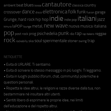
cantautore
blues
beat
country
ambient
classica
bossa
elettronica
dance
folk
funk
crossover
garage
fusion
disco
indie
italiani
jazz
hip hop
Grunge;
hard rock
indie pop
new wave
metal;
nuova musica italiana
laPOP
lounge
kimura
pop
punk
rap
psichedelia
reggae
prog
post rock
r&b
rap italiano
rock
soul
sperimentale
trap
stoner
ska
swing
rockabilly
NETIQUETTE
• Evita di URLARE. Ti sentiamo.
• Evita di scrivere lo stesso messaggio in più luoghi. Ti leggiamo.
• Evita in luoghi pubblici (forum, chat, community) polemiche e
questioni personali.
• Rispetta le idee altrui, le religioni e razze diverse dalla tua, non
bestemmiare né insultare altri utenti.
• Sentiti libero di esprimere le proprie idee, nei limiti
dell'educazione e del rispetto altrui.