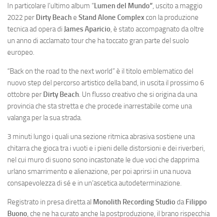
In particolare l’ultimo album “
Lumen del Mundo”
, uscito a maggio
2022 per
Dirty Beach
e
Stand Alone Complex
con la produzione
tecnica ad opera di
James Aparicio
, è stato accompagnato da oltre
un anno di acclamato tour che ha toccato gran parte del suolo
europeo.
“Back on the road to the next world” è il titolo emblematico del
nuovo step del percorso artistico della band, in uscita il prossimo 6
ottobre per
Dirty Beach
. Un flusso creativo che si origina da una
provincia che sta stretta e che procede inarrestabile come una
valanga per la sua strada.
3 minuti lungo i quali una sezione ritmica abrasiva sostiene una
chitarra che gioca tra i vuoti e i pieni delle distorsioni e dei riverberi,
nel cui muro di suono sono incastonate le due voci che dapprima
urlano smarrimento e alienazione, per poi aprirsi in una nuova
consapevolezza di sé e in un’ascetica autodeterminazione.
Registrato in presa diretta al
Monolith Recording Studio
da
Filippo
Buono
, che ne ha curato anche la postproduzione, il brano rispecchia