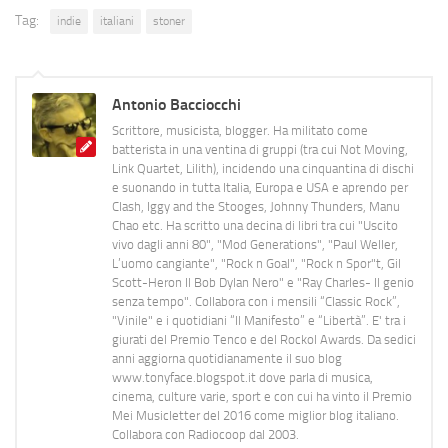
Tag:
indie
italiani
stoner
Antonio Bacciocchi
Scrittore, musicista, blogger. Ha militato come
batterista in una ventina di gruppi (tra cui Not Moving,
Link Quartet, Lilith), incidendo una cinquantina di dischi
e suonando in tutta Italia, Europa e USA e aprendo per
Clash, Iggy and the Stooges, Johnny Thunders, Manu
Chao etc. Ha scritto una decina di libri tra cui "Uscito
vivo dagli anni 80", "Mod Generations", "Paul Weller,
L’uomo cangiante", "Rock n Goal", "Rock n Spor"t, Gil
Scott-Heron Il Bob Dylan Nero" e "Ray Charles- Il genio
senza tempo". Collabora con i mensili “Classic Rock”,
"Vinile" e i quotidiani “Il Manifesto” e “Libertà”. E' tra i
giurati del Premio Tenco e del Rockol Awards. Da sedici
anni aggiorna quotidianamente il suo blog
www.tonyface.blogspot.it dove parla di musica,
cinema, culture varie, sport e con cui ha vinto il Premio
Mei Musicletter del 2016 come miglior blog italiano.
Collabora con Radiocoop dal 2003.