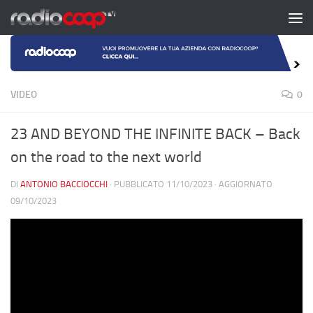
Salta al contenuto
VIDEO
0
23 AND BEYOND THE INFINITE BACK – Back
on the road to the next world
DI
ANTONIO BACCIOCCHI
· PUBBLICATO
11/10/2023
· AGGIORNATO
09/10/2023