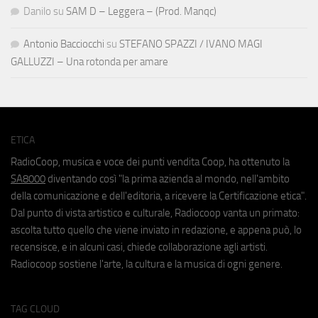
Danilo
su
SAM D – Leggera – (Prod. Manqc)
Antonio Bacciocchi
su
STEFANO SPAZZI / IVANO MAGI
GALLUZZI – Una rotonda per amare
ETICA
RadioCoop, musica e voce dei punti vendita Coop, ha ottenuto la
SA8000
diventando così "la prima azienda al mondo, nell'ambito
della comunicazione e dell'editoria, a ricevere la Certificazione etica".
Dal punto di vista artistico e culturale, Radiocoop vanta un primato:
ascolta tutto quello che viene inviato in redazione, e appena può, lo
recensisce, e in alcuni casi, chiede collaborazione agli artisti.
Radiocoop sostiene l'arte, la cultura e la musica di ogni genere.
TAG CLOUD