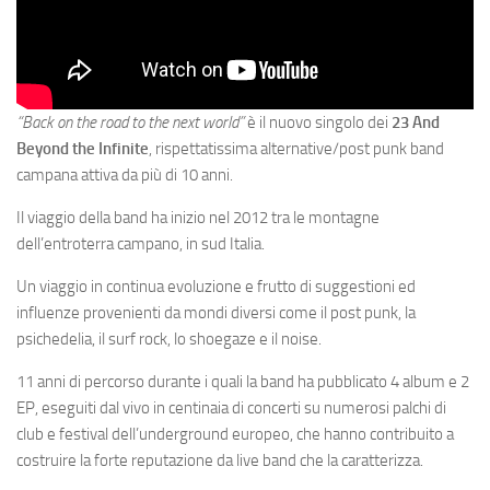
“Back on the road to the next world”
è il nuovo singolo dei
23 And
Beyond the Infinite
, rispettatissima alternative/post punk band
campana attiva da più di 10 anni.
Il viaggio della band ha inizio nel 2012 tra le montagne
dell’entroterra campano, in sud Italia.
Un viaggio in continua evoluzione e frutto di suggestioni ed
influenze provenienti da mondi diversi come il post punk, la
psichedelia, il surf rock, lo shoegaze e il noise.
11 anni di percorso durante i quali la band ha pubblicato 4 album e 2
EP, eseguiti dal vivo in centinaia di concerti su numerosi palchi di
club e festival dell’underground europeo, che hanno contribuito a
costruire la forte reputazione da live band che la caratterizza.