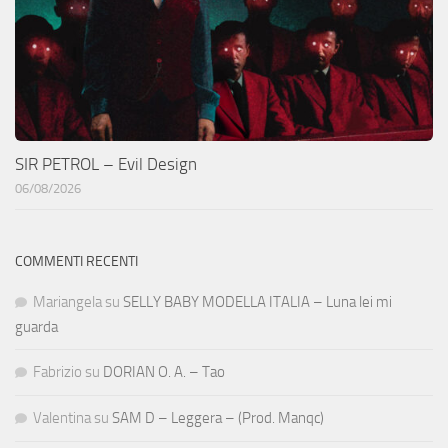
SIR PETROL – Evil Design
06/08/2026
COMMENTI RECENTI
Mariangela
su
SELLY BABY MODELLA ITALIA – Luna lei mi
guarda
Fabrizio
su
DORIAN O. A. – Tao
Valentina
su
SAM D – Leggera – (Prod. Manqc)