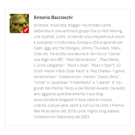
Antonio Bacciocchi
Scrittore, musicista, blogger. Ha militato come
batterista in una ventina di gruppi (tra cui Not Moving,
Link Quartet, Lilith), incidendo una cinquantina di dischi
e suonando in tutta Italia, Europa e USA e aprendo per
Clash, Iggy and the Stooges, Johnny Thunders, Manu
Chao etc. Ha scritto una decina di libri tra cui "Uscito
vivo dagli anni 80", "Mod Generations", "Paul Weller,
L’uomo cangiante", "Rock n Goal", "Rock n Spor"t, Gil
Scott-Heron Il Bob Dylan Nero" e "Ray Charles- Il genio
senza tempo". Collabora con i mensili “Classic Rock”,
"Vinile" e i quotidiani “Il Manifesto” e “Libertà”. E' tra i
giurati del Premio Tenco e del Rockol Awards. Da sedici
anni aggiorna quotidianamente il suo blog
www.tonyface.blogspot.it dove parla di musica,
cinema, culture varie, sport e con cui ha vinto il Premio
Mei Musicletter del 2016 come miglior blog italiano.
Collabora con Radiocoop dal 2003.