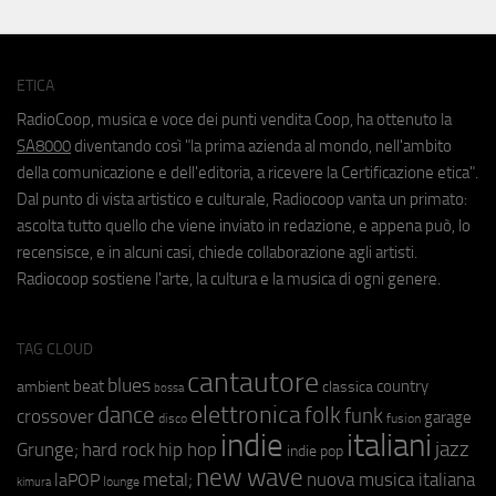
ETICA
RadioCoop, musica e voce dei punti vendita Coop, ha ottenuto la
SA8000
diventando così "la prima azienda al mondo, nell'ambito
della comunicazione e dell'editoria, a ricevere la Certificazione etica".
Dal punto di vista artistico e culturale, Radiocoop vanta un primato:
ascolta tutto quello che viene inviato in redazione, e appena può, lo
recensisce, e in alcuni casi, chiede collaborazione agli artisti.
Radiocoop sostiene l'arte, la cultura e la musica di ogni genere.
TAG CLOUD
cantautore
blues
beat
country
ambient
classica
bossa
elettronica
dance
folk
funk
crossover
garage
fusion
disco
indie
italiani
jazz
hip hop
Grunge;
hard rock
indie pop
new wave
metal;
nuova musica italiana
laPOP
lounge
kimura