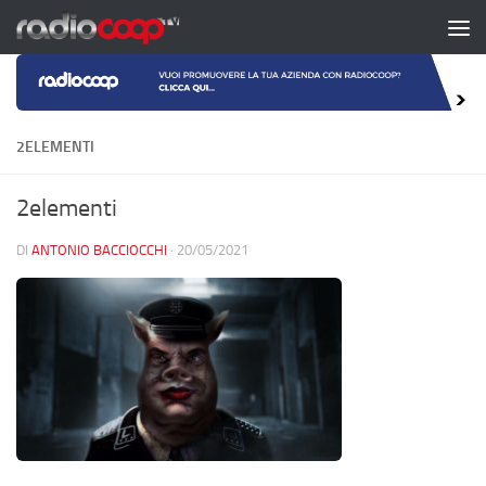
Salta al contenuto
2ELEMENTI
2elementi
DI
ANTONIO BACCIOCCHI
·
20/05/2021