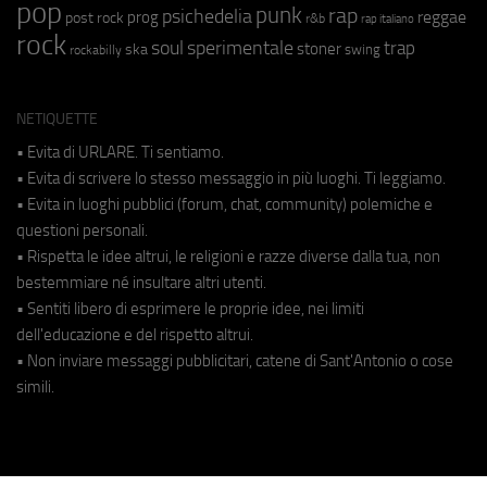
pop
punk
rap
psichedelia
reggae
prog
post rock
r&b
rap italiano
rock
soul
sperimentale
trap
stoner
ska
swing
rockabilly
NETIQUETTE
• Evita di URLARE. Ti sentiamo.
• Evita di scrivere lo stesso messaggio in più luoghi. Ti leggiamo.
• Evita in luoghi pubblici (forum, chat, community) polemiche e
questioni personali.
• Rispetta le idee altrui, le religioni e razze diverse dalla tua, non
bestemmiare né insultare altri utenti.
• Sentiti libero di esprimere le proprie idee, nei limiti
dell'educazione e del rispetto altrui.
• Non inviare messaggi pubblicitari, catene di Sant'Antonio o cose
simili.