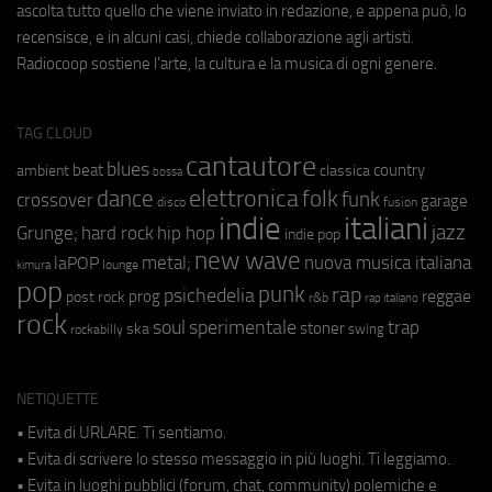
ascolta tutto quello che viene inviato in redazione, e appena può, lo
recensisce, e in alcuni casi, chiede collaborazione agli artisti.
Radiocoop sostiene l'arte, la cultura e la musica di ogni genere.
TAG CLOUD
cantautore
blues
beat
country
ambient
classica
bossa
elettronica
dance
folk
funk
crossover
garage
fusion
disco
indie
italiani
jazz
hip hop
Grunge;
hard rock
indie pop
new wave
metal;
nuova musica italiana
laPOP
lounge
kimura
pop
punk
rap
psichedelia
reggae
prog
post rock
r&b
rap italiano
rock
soul
sperimentale
trap
stoner
ska
swing
rockabilly
NETIQUETTE
• Evita di URLARE. Ti sentiamo.
• Evita di scrivere lo stesso messaggio in più luoghi. Ti leggiamo.
• Evita in luoghi pubblici (forum, chat, community) polemiche e