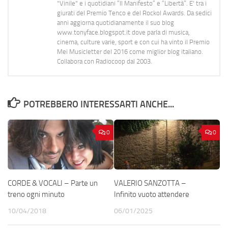
"Vinile" e i quotidiani “Il Manifesto” e “Libertà”. E' tra i
giurati del Premio Tenco e del Rockol Awards. Da sedici
anni aggiorna quotidianamente il suo blog
www.tonyface.blogspot.it dove parla di musica,
cinema, culture varie, sport e con cui ha vinto il Premio
Mei Musicletter del 2016 come miglior blog italiano.
Collabora con Radiocoop dal 2003.
POTREBBERO INTERESSARTI ANCHE...
0
0
CORDE & VOCALI – Parte un
VALERIO SANZOTTA –
treno ogni minuto
Infinito vuoto attendere
10/04/2018
06/01/2025