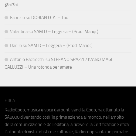
guarda
Fabrizio
su
DORIAN O. A. – Tao
Valentina
su
SAM D – Leggera – (Prod. Manqc)
Danilo
su
SAM D – Leggera – (Prod. Manqc)
Antonio Bacciocchi
su
STEFANO SPAZZI / IVANO MAGI
GALLUZZI – Una rotonda per amare
ETICA
RadioCoop, musica e voce dei punti vendita Coop, ha ottenuto la
SA8000
diventando così "la prima azienda al mondo, nell'ambito
della comunicazione e dell'editoria, a ricevere la Certificazione etica".
Dal punto di vista artistico e culturale, Radiocoop vanta un primato: