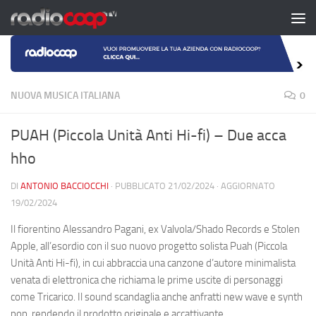
Salta al contenuto
NUOVA MUSICA ITALIANA
0
PUAH (Piccola Unità Anti Hi-fi) – Due acca
hho
DI
ANTONIO BACCIOCCHI
· PUBBLICATO
21/02/2024
· AGGIORNATO
19/02/2024
Il fiorentino Alessandro Pagani, ex Valvola/Shado Records e Stolen
Apple, all’esordio con il suo nuovo progetto solista Puah (Piccola
Unità Anti Hi-fi), in cui abbraccia una canzone d’autore minimalista
venata di elettronica che richiama le prime uscite di personaggi
come Tricarico. Il sound scandaglia anche anfratti new wave e synth
pop, rendendo il prodotto originale e accattivante.