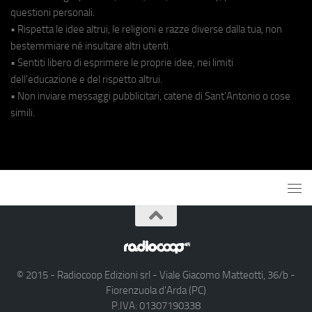
questioni personali.
• Rispetta le idee altrui, le religioni e razze diverse dalla tua, non
bestemmiare né insultare altri utenti.
• Sentiti libero di esprimere le proprie idee, nei limiti
dell'educazione e del rispetto altrui.
• Non inviare messaggi pubblicitari, catene di Sant'Antonio o cose
simili.
© 2015 - Radiocoop Edizioni srl - Viale Giacomo Matteotti, 36/b -
Fiorenzuola d'Arda (PC)
P.IVA: 01307190338