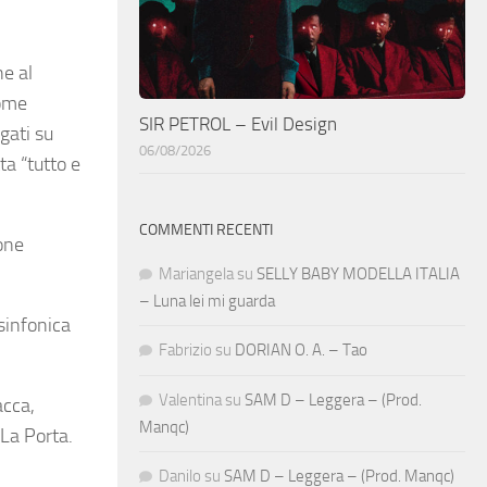
ne al
nome
SIR PETROL – Evil Design
gati su
06/08/2026
ta “tutto e
COMMENTI RECENTI
one
Mariangela
su
SELLY BABY MODELLA ITALIA
– Luna lei mi guarda
 sinfonica
Fabrizio
su
DORIAN O. A. – Tao
Valentina
su
SAM D – Leggera – (Prod.
acca,
Manqc)
La Porta.
Danilo
su
SAM D – Leggera – (Prod. Manqc)