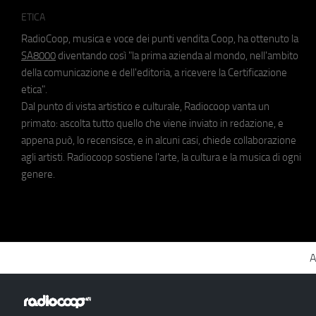
ETICA
RadioCoop, musica e voce dei punti vendita Coop, ha ottenuto la
SA8000
diventando così "la prima azienda al mondo, nell'ambito
della comunicazione e dell'editoria, a ricevere la Certificazione
etica".
Dal punto di vista artistico e culturale, Radiocoop vanta un
primato: ascolta tutto quello che viene inviato in redazione, e
appena può, lo recensisce, e in alcuni casi, chiede collaborazione
agli artisti. Radiocoop sostiene l'arte, la cultura e la musica di ogni
genere.
A