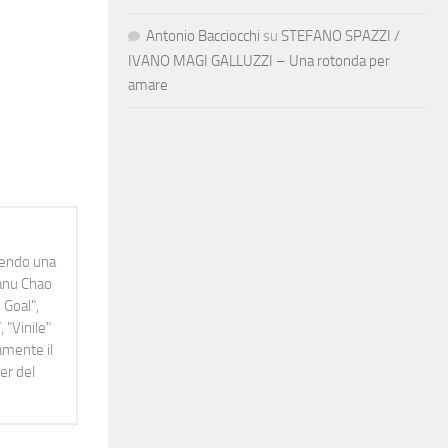
Antonio Bacciocchi
su
STEFANO SPAZZI /
IVANO MAGI GALLUZZI – Una rotonda per
amare
idendo una
Manu Chao
 Goal",
 "Vinile"
namente il
er del