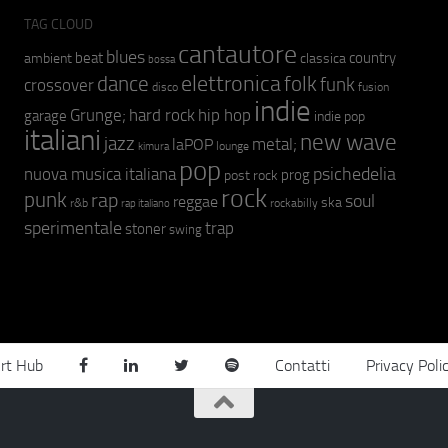
TAG CLOUD
cantautore
blues
beat
country
ambient
classica
bossa
elettronica
dance
folk
funk
crossover
fusion
disco
indie
hip hop
Grunge;
hard rock
garage
indie pop
italiani
new wave
jazz
metal;
laPOP
lounge
kimura
pop
psichedelia
nuova musica italiana
prog
post rock
rock
punk
rap
soul
reggae
ska
r&b
rockabilly
rap italiano
sperimentale
trap
stoner
swing
rt Hub
Contatti
Privacy Poli