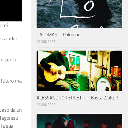
enti.
PALOMAR – Palomar
lessandro
07/08/2026
ro per la
l futuro ma
ALESSANDRO FERRETTI – Basta Walter!
06/08/2026
rvaso da un
otagonisti
 la sua