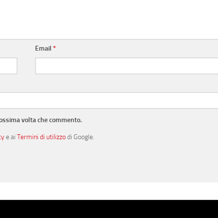
Email
*
prossima volta che commento.
cy
e ai
Termini di utilizzo
di Google.