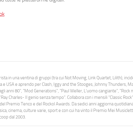
ok
ista in una ventina di gruppi (tra cui Not Moving, Link Quartet, Lilith), inc
uropa e USA e aprendo per Clash, Iggy and the Stooges, Johnny Thunders, 
o dagli anni 80", "Mod Generations", "Paul Weller, L’uomo cangiante", "Rock n
Ray Charles- Il genio senza tempo". Collabora con i mensili “Classic Rock”,
urati del Premio Tenco e del Rockol Awards. Da sedici anni aggiorna quotidia
a, cinema, culture varie, sport e con cui ha vinto il Premio Mei Musiclett
ocoop dal 2003.