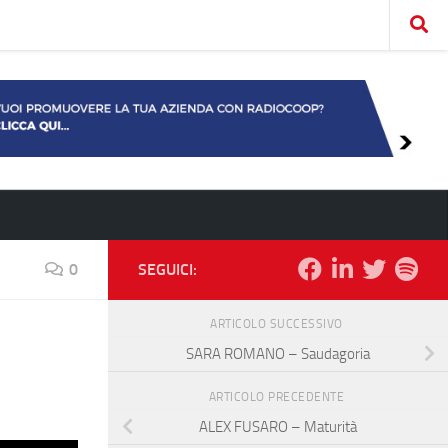
0
SEGUICI:
ARTICOLO SUCCESSIVO
SARA ROMANO – Saudagoria
ARTICOLO PRECEDENTE
ALEX FUSARO – Maturità