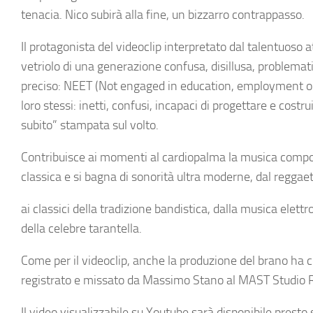
tenacia. Nico subirà alla fine, un bizzarro contrappasso.
Il protagonista del videoclip interpretato dal talentuoso
vetriolo di una generazione confusa, disillusa, problemat
preciso: NEET (Not engaged in education, employment or tr
loro stessi: inetti, confusi, incapaci di progettare e costr
subito” stampata sul volto.
Contribuisce ai momenti al cardiopalma la musica compos
classica e si bagna di sonorità ultra moderne, dal reggae
ai classici della tradizione bandistica, dalla musica elet
della celebre tarantella.
Come per il videoclip, anche la produzione del brano ha 
registrato e missato da Massimo Stano al MAST Studio Rec
Il video visualizzabile su Youtube sarà disponibile presto s