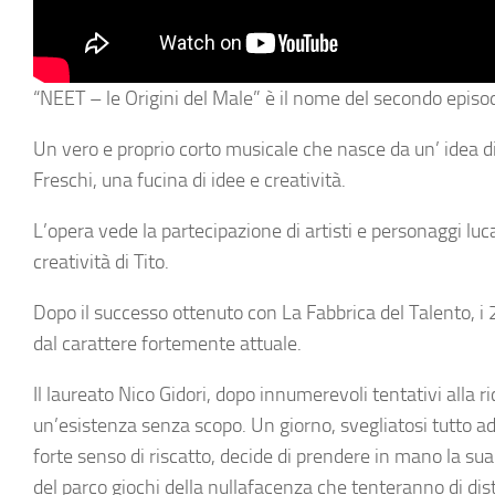
“NEET – le Origini del Male” è il nome del secondo episod
Un vero e proprio corto musicale che nasce da un’ idea d
Freschi, una fucina di idee e creatività.
L’opera vede la partecipazione di artisti e personaggi luca
creatività di Tito.
Dopo il successo ottenuto con La Fabbrica del Talento, 
dal carattere fortemente attuale.
Il laureato Nico Gidori, dopo innumerevoli tentativi alla 
un’esistenza senza scopo. Un giorno, svegliatosi tutto ad
forte senso di riscatto, decide di prendere in mano la sua 
del parco giochi della nullafacenza che tenteranno di dist