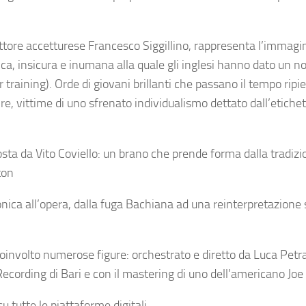
 attore accetturese Francesco Siggillino, rappresenta l’immagi
ica, insicura e inumana alla quale gli inglesi hanno dato un 
aining). Orde di giovani brillanti che passano il tempo ripie
uire, vittime di uno sfrenato individualismo dettato dall’etichet
ta da Vito Coviello: un brano che prende forma dalla tradizi
ton
tronica all’opera, dalla fuga Bachiana ad una reinterpretazione
coinvolto numerose figure: orchestrato e diretto da Luca Petr
ording di Bari e con il mastering di uno dell’americano Joe 
u tutte le piattaforme digitali.