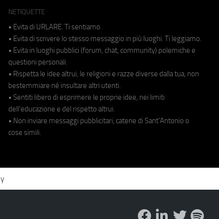
NETIQUETTE
• Evita di URLARE. Ti sentiamo.
• Evita di scrivere lo stesso messaggio in più luoghi. Ti leggiamo.
• Evita in luoghi pubblici (forum, chat, community) polemiche e
questioni personali.
• Rispetta le idee altrui, le religioni e razze diverse dalla tua, non
bestemmiare né insultare altri utenti.
• Sentiti libero di esprimere le proprie idee, nei limiti
dell'educazione e del rispetto altrui.
• Non inviare messaggi pubblicitari, catene di Sant'Antonio o
cose simili.
cy