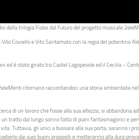
io della trilogia Fiabe dal Futuro del progetto musicale 2eleM
i Vito Coviello e Vito Santamato con la regia del potentino A
ni ed è stato girato tra Castel Lagopesole ed il Cecilia – Cent
i 2eleMenti ritornano raccontandoci una storia ambientata ne
ricerca di un lavoro che fosse alla sua altezza, si abbandona ad
 un tratto dal lungo sonno fatto di piani fantasmagorici e pe
vita. Tuttavia, gli unici a bussare alla sua porta, saranno i pr
oglierlo dai suoi buoni propositi e metteranno alla dura prova