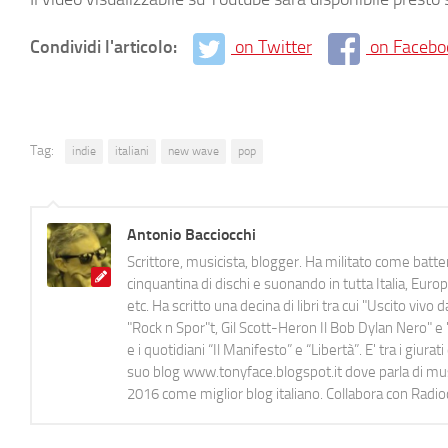
Condividi l'articolo:
on Twitter
on Facebo
Tag:
indie
italiani
new wave
pop
Antonio Bacciocchi
Scrittore, musicista, blogger. Ha militato come batter
cinquantina di dischi e suonando in tutta Italia, E
etc. Ha scritto una decina di libri tra cui "Uscito viv
"Rock n Spor"t, Gil Scott-Heron Il Bob Dylan Nero" e "
e i quotidiani “Il Manifesto” e “Libertà”. E' tra i gi
suo blog www.tonyface.blogspot.it dove parla di music
2016 come miglior blog italiano. Collabora con Radi