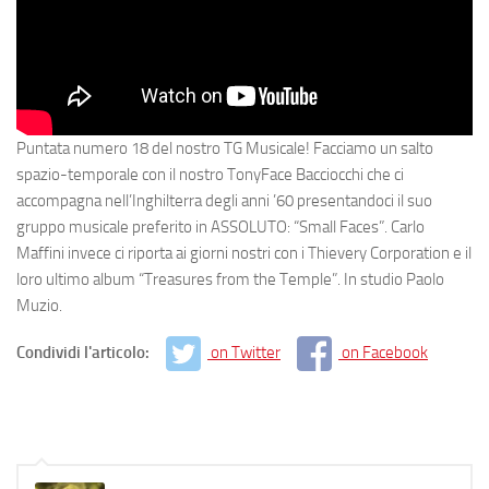
Puntata numero 18 del nostro TG Musicale! Facciamo un salto
spazio-temporale con il nostro TonyFace Bacciocchi che ci
accompagna nell’Inghilterra degli anni ’60 presentandoci il suo
gruppo musicale preferito in ASSOLUTO: “Small Faces”. Carlo
Maffini invece ci riporta ai giorni nostri con i Thievery Corporation e il
loro ultimo album “Treasures from the Temple”. In studio Paolo
Muzio.
Condividi l'articolo:
on Twitter
on Facebook