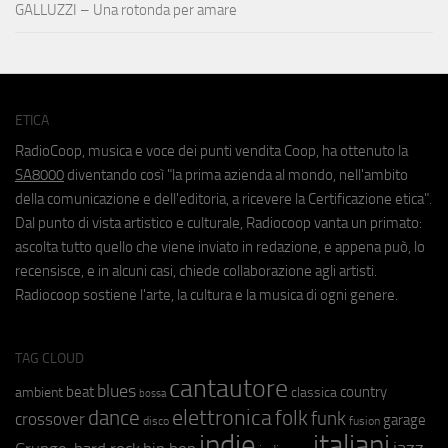
GALLUZZI – Una rotonda per amare
ETICA
RadioCoop, musica e voce dei punti vendita Coop, ha ottenuto la
SA8000
diventando così "la prima azienda al mondo, nell'ambito
della comunicazione e dell'editoria, a ricevere la Certificazione etica".
Dal punto di vista artistico e culturale, Radiocoop vanta un primato:
ascolta tutto quello che viene inviato in redazione, e appena può, lo
recensisce, e in alcuni casi, chiede collaborazione agli artisti.
Radiocoop sostiene l'arte, la cultura e la musica di ogni genere.
TAG CLOUD
cantautore
blues
beat
country
ambient
classica
bossa
elettronica
dance
folk
funk
crossover
garage
fusion
disco
indie
italiani