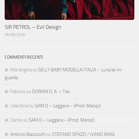
SIR PETROL – Evil Design
06/08/2026
COMMENTI RECENTI
Mariangela
su
SELLY BABY MODELLA ITALIA – Luna lei mi
guarda
Fabrizio
su
DORIAN O. A. – Tao
Valentina
su
SAM D – Leggera – (Prod. Manqc)
Danilo
su
SAM D – Leggera – (Prod. Manqc)
Antonio Bacciocchi
su
STEFANO SPAZZI / IVANO MAGI