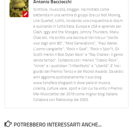
Antonio Bacciocchi
Scrittore, musicista, blogger. Ha militato come
batterista in una ventina di gruppi (tra cui Not Moving,
Link Quartet, Lilith), incidendo una cinquantina di dischi
e suonando in tutta Italia, Europa e USA e aprendo per
Clash, Iggy and the Stooges, Johnny Thunders, Manu
Chao etc. Ha scritto una decina di libri tra cui "Uscito
vivo dagli anni 80", "Mod Generations", "Paul Weller,
L’uomo cangiante", "Rock n Goal", "Rock n Spor"t, Gil
Scott-Heron Il Bob Dylan Nero" e "Ray Charles- Il genio
senza tempo". Collabora con i mensili “Classic Rock”,
"Vinile" e i quotidiani “Il Manifesto” e “Libertà”. E' tra i
giurati del Premio Tenco e del Rockol Awards. Da sedici
anni aggiorna quotidianamente il suo blog
www.tonyface.blogspot.it dove parla di musica,
cinema, culture varie, sport e con cui ha vinto il Premio
Mei Musicletter del 2016 come miglior blog italiano.
Collabora con Radiocoop dal 2003.
POTREBBERO INTERESSARTI ANCHE...