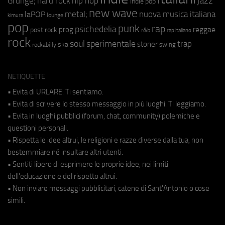
jazz
hip hop
Grunge;
hard rock
indie pop
new wave
metal;
nuova musica italiana
laPOP
lounge
kimura
pop
punk
rap
psichedelia
reggae
prog
post rock
r&b
rap italiano
rock
soul
sperimentale
trap
stoner
ska
swing
rockabilly
NETIQUETTE
• Evita di URLARE. Ti sentiamo.
• Evita di scrivere lo stesso messaggio in più luoghi. Ti leggiamo.
• Evita in luoghi pubblici (forum, chat, community) polemiche e
questioni personali.
• Rispetta le idee altrui, le religioni e razze diverse dalla tua, non
bestemmiare né insultare altri utenti.
• Sentiti libero di esprimere le proprie idee, nei limiti
dell'educazione e del rispetto altrui.
• Non inviare messaggi pubblicitari, catene di Sant'Antonio o cose
simili.