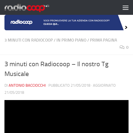
Salta al contenuto
3 MINUTI CON RADIOCOOP
/
IN PRIMO PIANO
/
PRIMA PAGINA
0
3 minuti con Radiocoop – Il nostro Tg
Musicale
DI
ANTONIO BACCIOCCHI
· PUBBLICATO
21/05/2018
· AGGIORNATO
21/05/2018