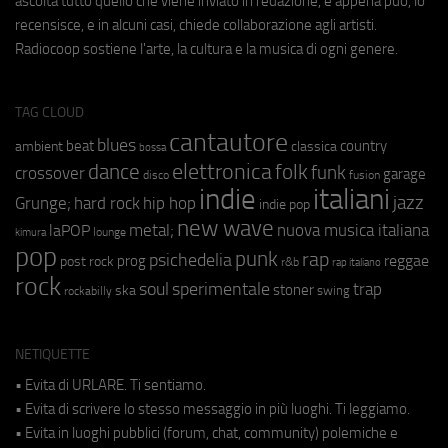
ascolta tutto quello che viene inviato in redazione, e appena può, lo
recensisce, e in alcuni casi, chiede collaborazione agli artisti.
Radiocoop sostiene l'arte, la cultura e la musica di ogni genere.
TAG CLOUD
cantautore
blues
beat
country
ambient
classica
bossa
elettronica
dance
folk
funk
crossover
garage
fusion
disco
indie
italiani
jazz
hip hop
Grunge;
hard rock
indie pop
new wave
metal;
nuova musica italiana
laPOP
lounge
kimura
pop
punk
rap
psichedelia
reggae
prog
post rock
r&b
rap italiano
rock
soul
sperimentale
trap
stoner
ska
swing
rockabilly
NETIQUETTE
• Evita di URLARE. Ti sentiamo.
• Evita di scrivere lo stesso messaggio in più luoghi. Ti leggiamo.
• Evita in luoghi pubblici (forum, chat, community) polemiche e