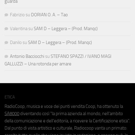
guarda
Fabrizio
su
DORIAN O. A. – Tao
Valentina
su
SAM D – Leggera – (Prod. Manqc)
Danilo
su
SAM D – Leggera – (Prod. Manqc)
Antonio Bacciocchi
su
STEFANO SPAZZI / IVANO MAGI
GALLUZZI – Una rotonda per amare
ETICA
RadioCoop, musica e voce dei punti vendita Coop, ha ottenuto la
SA8000
diventando così "la prima azienda al mondo, nell'ambito
della comunicazione e dell'editoria, a ricevere la Certificazione etica".
Dal punto di vista artistico e culturale, Radiocoop vanta un primato: