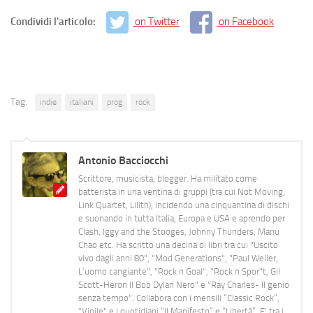
Condividi l'articolo:
on Twitter
on Facebook
Tag:
indie
italiani
prog
rock
Antonio Bacciocchi
Scrittore, musicista, blogger. Ha militato come
batterista in una ventina di gruppi (tra cui Not Moving,
Link Quartet, Lilith), incidendo una cinquantina di dischi
e suonando in tutta Italia, Europa e USA e aprendo per
Clash, Iggy and the Stooges, Johnny Thunders, Manu
Chao etc. Ha scritto una decina di libri tra cui "Uscito
vivo dagli anni 80", "Mod Generations", "Paul Weller,
L’uomo cangiante", "Rock n Goal", "Rock n Spor"t, Gil
Scott-Heron Il Bob Dylan Nero" e "Ray Charles- Il genio
senza tempo". Collabora con i mensili “Classic Rock”,
"Vinile" e i quotidiani “Il Manifesto” e “Libertà”. E' tra i