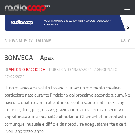
Salta al contenuto
NUOVA MUSICA ITALIANA
0
3ONVEGA – Apax
DI
ANTONIO BACCIOCCHI
· PUBBLICATO
19/07/2024
· AGGIORNATO
17/07/2024
Il trio milanese ha voluto fissare in un ep un momento creativo
particolare nato durante l’incisione del prossimo secondo album. Ne
nascono quattro brani rutilanti in cui confluiscono math rock, King
Crimson, Tool, progressive, grazie anche a una tecnica esecutiva
sopraffina e a una creatività debordante. Gli amanti di un contesto
comunque inusuale e difficile da riprodurre adeguatamente a certi
livelli, apprezzeranno.