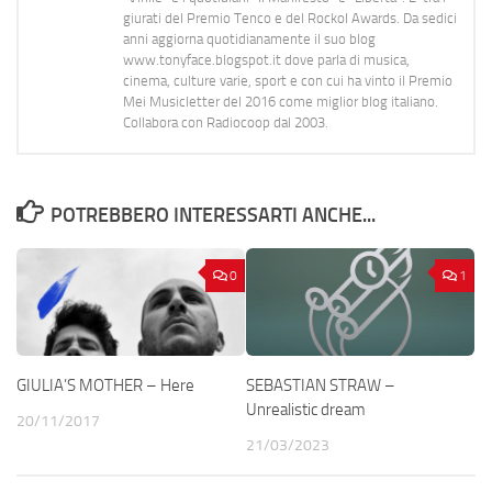
giurati del Premio Tenco e del Rockol Awards. Da sedici
anni aggiorna quotidianamente il suo blog
www.tonyface.blogspot.it dove parla di musica,
cinema, culture varie, sport e con cui ha vinto il Premio
Mei Musicletter del 2016 come miglior blog italiano.
Collabora con Radiocoop dal 2003.
POTREBBERO INTERESSARTI ANCHE...
0
1
GIULIA’S MOTHER – Here
SEBASTIAN STRAW –
Unrealistic dream
20/11/2017
21/03/2023