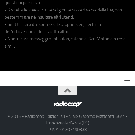
questioni personali.
• Rispetta le idee altrui, le religioni e razze diverse dalla tua, non
bestemmiare né insultare altri utenti.
• Sentiti libero di esprimere le proprie idee, nei limiti
dell'educazione e del rispetto altrui.
• Non inviare messaggi pubblicitari, catene di Sant'Antonio o cose
simili.
© 2015 - Radiocoop Edizioni srl - Viale Giacomo Matteotti, 36/b -
Fiorenzuola d'Arda (PC)
P.IVA: 01307190338