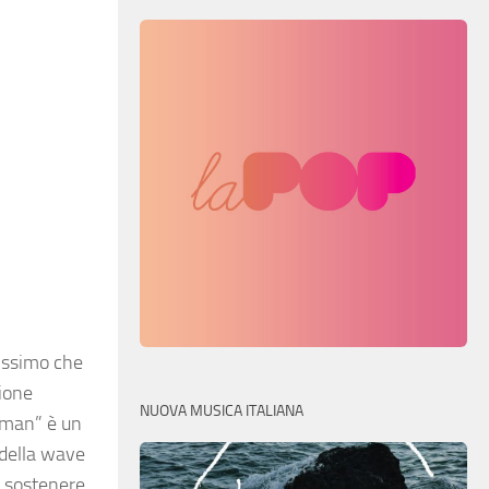
nissimo che
zione
NUOVA MUSICA ITALIANA
y man” è un
 della wave
e sostenere