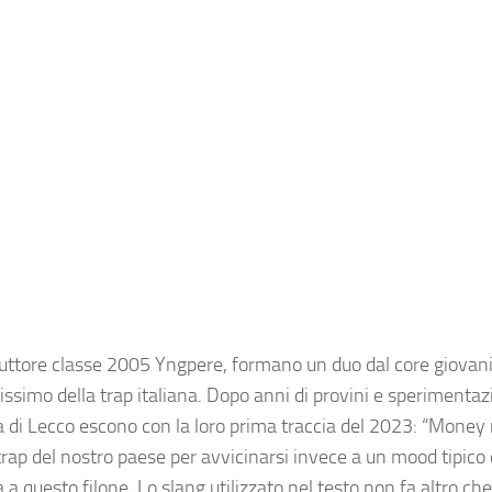
roduttore classe 2005 Yngpere, formano un duo dal core giova
ssimo della trap italiana. Dopo anni di provini e sperimenta
cia di Lecco escono con la loro prima traccia del 2023: “Mone
 trap del nostro paese per avvicinarsi invece a un mood tipico
a questo filone. Lo slang utilizzato nel testo non fa altro ch