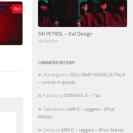
0
SIR PETROL – Evil Design
06/08/2026
COMMENTI RECENTI
Mariangela
su
SELLY BABY MODELLA ITALIA
– Luna lei mi guarda
Fabrizio
su
DORIAN O. A. – Tao
Valentina
su
SAM D – Leggera – (Prod.
Manqc)
Danilo
su
SAM D – Leggera – (Prod. Manqc)