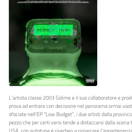
L’artista classe 2003 Gslime e il suo collaboratore e p
prova ad entrare con decisione nel panorama ormai vasti
sfociate nell’EP “Low Budget”, i due artisti dalla provin
pezzo che per certi versi tende a distaccarsi dalla scena
USA, con autotune e riverberi a rimarcare l’appartenenza 