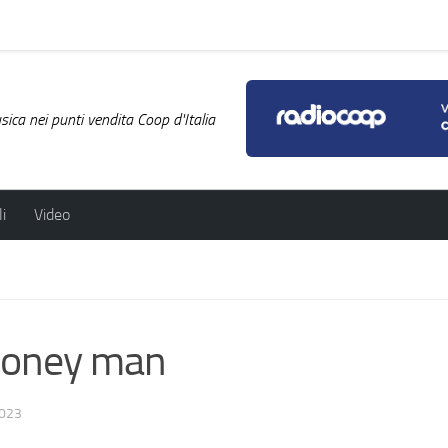
ica nei punti vendita Coop d'Italia
i
Video
oney man
023