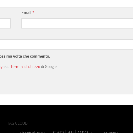
Email
*
prossima volta che commento.
cy
e ai
Termini di utilizzo
di Google.
TAG CLOUD
cantautore