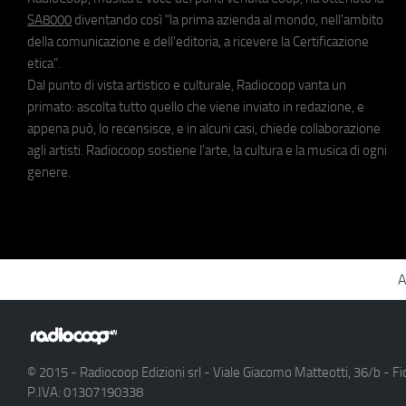
SA8000
diventando così "la prima azienda al mondo, nell'ambito
della comunicazione e dell'editoria, a ricevere la Certificazione
etica".
Dal punto di vista artistico e culturale, Radiocoop vanta un
primato: ascolta tutto quello che viene inviato in redazione, e
appena può, lo recensisce, e in alcuni casi, chiede collaborazione
agli artisti. Radiocoop sostiene l'arte, la cultura e la musica di ogni
genere.
A
© 2015 - Radiocoop Edizioni srl - Viale Giacomo Matteotti, 36/b - Fi
P.IVA: 01307190338