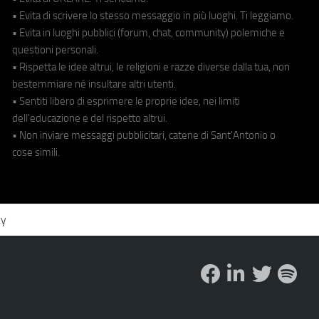
• Evita di scrivere lo stesso messaggio in più luoghi. Ti leggiamo.
• Evita in luoghi pubblici (forum, chat, community) polemiche e
questioni personali.
• Rispetta le idee altrui, le religioni e razze diverse dalla tua, non
bestemmiare né insultare altri utenti.
• Sentiti libero di esprimere le proprie idee, nei limiti
dell'educazione e del rispetto altrui.
• Non inviare messaggi pubblicitari, catene di Sant'Antonio o
cose simili.
cy