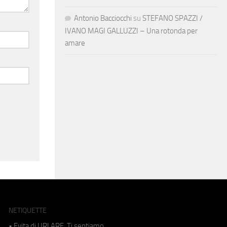
Antonio Bacciocchi
su
STEFANO SPAZZI /
IVANO MAGI GALLUZZI – Una rotonda per
amare
NETIQUETTE
• Evita di URLARE. Ti sentiamo.