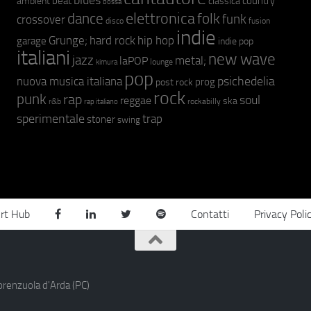
blues
beat
country
ambient
classica
bossa
elettronica
dance
folk
funk
crossover
fusion
disco
indie
hip hop
Grunge;
hard rock
garage
indie pop
italiani
new wave
jazz
metal;
laPOP
lounge
kimura
pop
psichedelia
nuova musica italiana
prog
post rock
rock
punk
rap
soul
reggae
ska
r&b
rockabilly
rap italiano
sperimentale
trap
stoner
swing
rt Hub
Contatti
Privacy Poli
orenzuola d'Arda (PC)