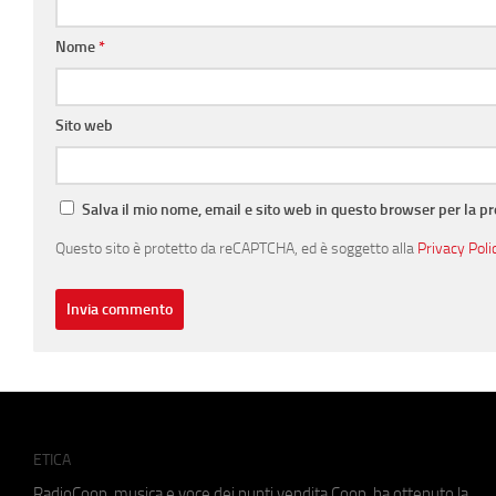
Nome
*
Sito web
Salva il mio nome, email e sito web in questo browser per la 
Questo sito è protetto da reCAPTCHA, ed è soggetto alla
Privacy Poli
ETICA
RadioCoop, musica e voce dei punti vendita Coop, ha ottenuto la