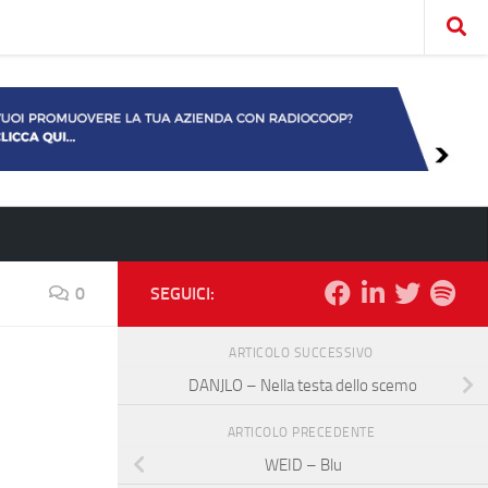
0
SEGUICI:
ARTICOLO SUCCESSIVO
DANJLO – Nella testa dello scemo
ARTICOLO PRECEDENTE
WEID – Blu