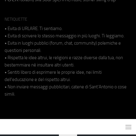
NETIQUETTE
• Evita di URLARE. Ti sentiamo.
• Evita di scrivere lo stesso messaggio in più luoghi. Ti leggiamo.
• Evita in luoghi pubblici (forum, chat, community) polemiche e
questioni personali.
• Rispetta le idee altrui, le religioni e razze diverse dalla tua, non
bestemmiare né insultare altri utenti.
• Sentiti libero di esprimere le proprie idee, nei limiti
dell'educazione e del rispetto altrui.
• Non inviare messaggi pubblicitari, catene di Sant'Antonio o cose
simili.