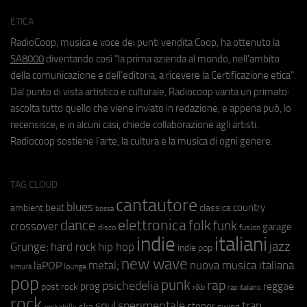
ETICA
RadioCoop, musica e voce dei punti vendita Coop, ha ottenuto la
SA8000
diventando così "la prima azienda al mondo, nell'ambito
della comunicazione e dell'editoria, a ricevere la Certificazione etica".
Dal punto di vista artistico e culturale, Radiocoop vanta un primato:
ascolta tutto quello che viene inviato in redazione, e appena può, lo
recensisce, e in alcuni casi, chiede collaborazione agli artisti.
Radiocoop sostiene l'arte, la cultura e la musica di ogni genere.
TAG CLOUD
cantautore
blues
beat
country
ambient
classica
bossa
elettronica
dance
folk
funk
crossover
garage
fusion
disco
indie
italiani
jazz
hip hop
Grunge;
hard rock
indie pop
new wave
metal;
nuova musica italiana
laPOP
lounge
kimura
pop
punk
rap
psichedelia
reggae
prog
post rock
r&b
rap italiano
rock
soul
sperimentale
trap
stoner
ska
swing
rockabilly