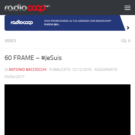
Salta al contenuto
VIDEO
0
60 FRAME – #JeSuis
DI
ANTONIO BACCIOCCHI
· PUBBLICATO
12/12/2016
· AGGIORNATO
03/04/2017