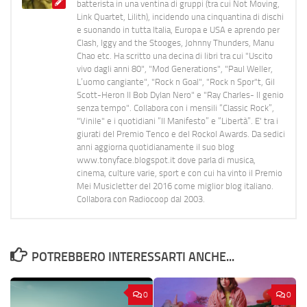
batterista in una ventina di gruppi (tra cui Not Moving,
Link Quartet, Lilith), incidendo una cinquantina di dischi
e suonando in tutta Italia, Europa e USA e aprendo per
Clash, Iggy and the Stooges, Johnny Thunders, Manu
Chao etc. Ha scritto una decina di libri tra cui "Uscito
vivo dagli anni 80", "Mod Generations", "Paul Weller,
L’uomo cangiante", "Rock n Goal", "Rock n Spor"t, Gil
Scott-Heron Il Bob Dylan Nero" e "Ray Charles- Il genio
senza tempo". Collabora con i mensili “Classic Rock”,
"Vinile" e i quotidiani “Il Manifesto” e “Libertà”. E' tra i
giurati del Premio Tenco e del Rockol Awards. Da sedici
anni aggiorna quotidianamente il suo blog
www.tonyface.blogspot.it dove parla di musica,
cinema, culture varie, sport e con cui ha vinto il Premio
Mei Musicletter del 2016 come miglior blog italiano.
Collabora con Radiocoop dal 2003.
POTREBBERO INTERESSARTI ANCHE...
0
0