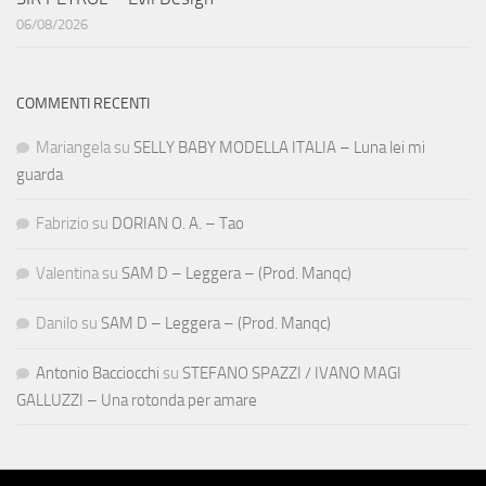
06/08/2026
COMMENTI RECENTI
Mariangela
su
SELLY BABY MODELLA ITALIA – Luna lei mi
guarda
Fabrizio
su
DORIAN O. A. – Tao
Valentina
su
SAM D – Leggera – (Prod. Manqc)
Danilo
su
SAM D – Leggera – (Prod. Manqc)
Antonio Bacciocchi
su
STEFANO SPAZZI / IVANO MAGI
GALLUZZI – Una rotonda per amare