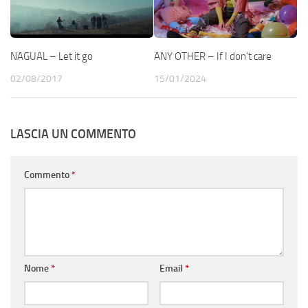
NAGUAL – Let it go
ANY OTHER – If I don’t care
02/08/2017
15/01/2024
LASCIA UN COMMENTO
Commento
*
Nome
*
Email
*