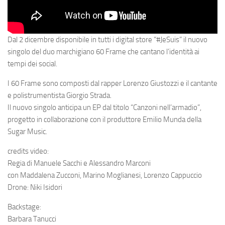
Dal 2 dicembre disponibile in tutti i digital store
“#JeSuis”
il nuovo
singolo del duo marchigiano
60 Frame
che cantano l’identità ai
tempi dei social.
I
60 Frame
sono composti dal rapper
Lorenzo Giustozzi
e il cantante
e polistrumentista
Giorgio Strada
.
Il nuovo singolo anticipa un EP dal titolo “Canzoni nell’armadio”,
progetto in collaborazione con il produttore Emilio Munda della
Sugar Music.
credits video:
Regia di Manuele Sacchi e Alessandro Marconi
con Maddalena Zucconi, Marino Moglianesi, Lorenzo Cappuccio
Drone: Niki Isidori
Backstage:
Barbara Tanucci