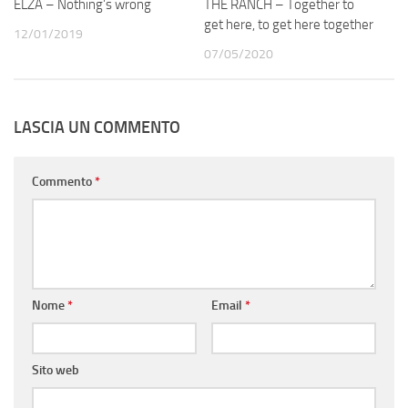
ELZA – Nothing’s wrong
THE RANCH – Together to
get here, to get here together
12/01/2019
07/05/2020
LASCIA UN COMMENTO
Commento
*
Nome
*
Email
*
Sito web