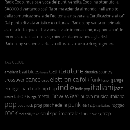
RadioCoop, musica e voce dei punti vendita Coop, ha ottenuto la
SA8000
diventando così "la prima azienda al mondo, nell'ambito
della comunicazione e dell'editoria, a ricevere la Certificazione etica".
Dal punto di vista artistico e culturale, Radiocoop vanta un primato:
ascolta tutto quello che viene inviato in redazione, e appena può, lo
recensisce, e in alcuni casi, chiede collaborazione agli artisti.
Radiocoop sostiene l'arte, la cultura e la musica di ogni genere.
TAG CLOUD
cantautore
blues
beat
country
ambient
classica
bossa
elettronica
dance
folk
funk
crossover
garage
fusion
disco
indie
italiani
jazz
hip hop
Grunge;
hard rock
indie pop
new wave
metal;
nuova musica italiana
laPOP
lounge
kimura
pop
punk
rap
psichedelia
reggae
prog
post rock
r&b
rap italiano
rock
soul
sperimentale
trap
stoner
ska
swing
rockabilly