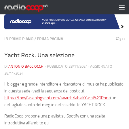
Salta al contenuto
IN PRIMO PIANO
/
PRIMA PAGINA
0
Yacht Rock. Una selezione
DI
ANTONIO BACCIOCCHI
· PUBBLICATO
28/11/2024
· AGGIORNATO
28/11/2024
Il blogger e grande intenditore e ricercatore di musica ha pubblicato
in questa sede (vedi la sequenza dei post qui:
https://tonyface.blogspot.com/search/label/Yacht%20Rock
) un
dettagliato sunto del meglio del cosiddetto YACHT ROCK.
RadioCoop propone una playlist su Spotify con una scelta
introduttiva all’ambito qui: