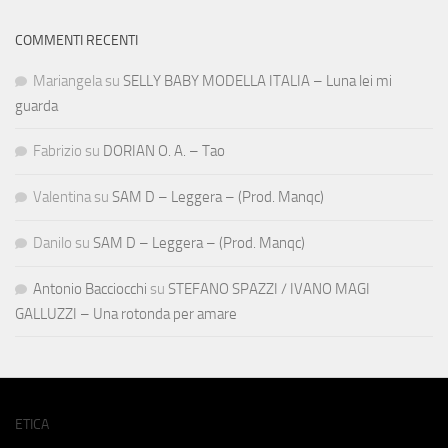
COMMENTI RECENTI
Mariangela
su
SELLY BABY MODELLA ITALIA – Luna lei mi
guarda
Fabrizio
su
DORIAN O. A. – Tao
Valentina
su
SAM D – Leggera – (Prod. Manqc)
Danilo
su
SAM D – Leggera – (Prod. Manqc)
Antonio Bacciocchi
su
STEFANO SPAZZI / IVANO MAGI
GALLUZZI – Una rotonda per amare
ETICA