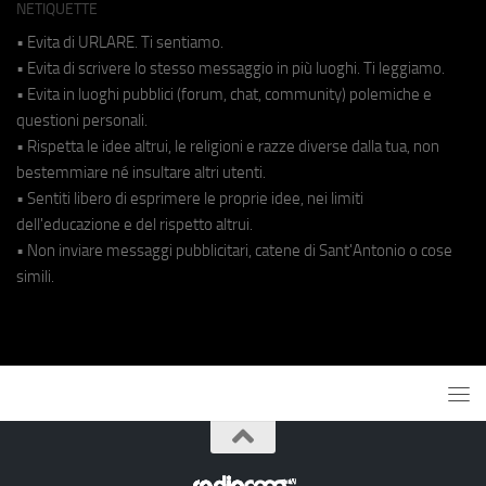
NETIQUETTE
• Evita di URLARE. Ti sentiamo.
• Evita di scrivere lo stesso messaggio in più luoghi. Ti leggiamo.
• Evita in luoghi pubblici (forum, chat, community) polemiche e
questioni personali.
• Rispetta le idee altrui, le religioni e razze diverse dalla tua, non
bestemmiare né insultare altri utenti.
• Sentiti libero di esprimere le proprie idee, nei limiti
dell'educazione e del rispetto altrui.
• Non inviare messaggi pubblicitari, catene di Sant'Antonio o cose
simili.