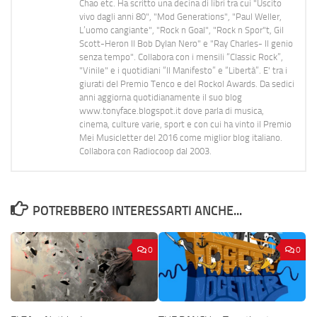
Chao etc. Ha scritto una decina di libri tra cui "Uscito
vivo dagli anni 80", "Mod Generations", "Paul Weller,
L’uomo cangiante", "Rock n Goal", "Rock n Spor"t, Gil
Scott-Heron Il Bob Dylan Nero" e "Ray Charles- Il genio
senza tempo". Collabora con i mensili “Classic Rock”,
"Vinile" e i quotidiani “Il Manifesto” e “Libertà”. E' tra i
giurati del Premio Tenco e del Rockol Awards. Da sedici
anni aggiorna quotidianamente il suo blog
www.tonyface.blogspot.it dove parla di musica,
cinema, culture varie, sport e con cui ha vinto il Premio
Mei Musicletter del 2016 come miglior blog italiano.
Collabora con Radiocoop dal 2003.
POTREBBERO INTERESSARTI ANCHE...
0
0