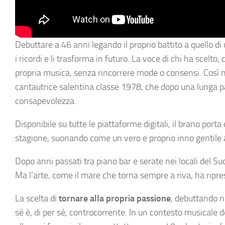
Debuttare a 46 anni legando il proprio battito a quello d
i ricordi e li trasforma in futuro. La voce di chi ha scelt
propria musica, senza rincorrere mode o consensi. Così 
cantautrice salentina classe 1978, che dopo una lunga p
consapevolezza.
Disponibile su tutte le piattaforme digitali, il brano port
stagione, suonando come un vero e proprio inno gentile 
Dopo anni passati tra piano bar e serate nei locali del Su
Ma l’arte, come il mare che torna sempre a riva, ha ripre
La scelta di
tornare alla propria passione
, debuttando n
sé è, di per sé, controcorrente. In un contesto musicale 