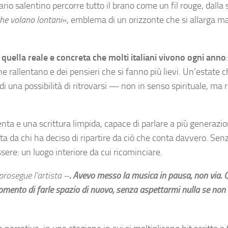
ario salentino percorre tutto il brano come un fil rouge, dalla 
che volano lontani
», emblema di un orizzonte che si allarga m
 quella reale e concreta che molti italiani vivono ogni anno
 che rallentano e dei pensieri che si fanno più lievi. Un’estate c
 una possibilità di ritrovarsi — non in senso spirituale, ma r
nta e una scrittura limpida, capace di parlare a più generazio
ta da chi ha deciso di ripartire da ciò che conta davvero. Sen
sere: un luogo interiore da cui ricominciare.
prosegue l’artista –
. Avevo messo la musica in pausa, non via.
momento di farle spazio di nuovo, senza aspettarmi nulla se non i