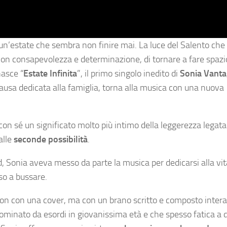
i un’estate che sembra non finire mai. La luce del Salento che
o, con consapevolezza e determinazione, di tornare a fare spazi
nasce “
Estate Infinita
”, il primo singolo inedito di
Sonia Vanta
ausa dedicata alla famiglia, torna alla musica con una nuova
a con sé un significato molto più intimo della leggerezza legata
alle
seconde possibilità
.
d, Sonia aveva messo da parte la musica per dedicarsi alla vit
so a bussare.
on con una cover,
ma con un brano scritto e composto inte
dominato da esordi in giovanissima età e che spesso fatica a 