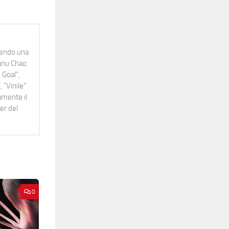
idendo una
Manu Chao
 Goal",
 "Vinile"
namente il
er del
0