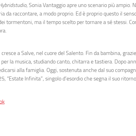
Hybridstudio
, Sonia Vantaggio apre uno scenario più ampio. 
ria da raccontare, a modo proprio. Ed è proprio questo il senso
dei tormentoni, ma il tempo scelto per tornare a sé stessi. C
ra.
cresce a Salve, nel cuore del Salento. Fin da bambina, grazie
 per la musica, studiando canto, chitarra e tastiera. Dopo ann
edicarsi alla famiglia. Oggi, sostenuta anche dal suo compagn
, “Estate Infinita”, singolo d’esordio che segna il suo ritorno
ok