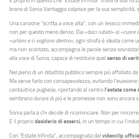
È proprio in questo che “Estate Infinita” trova la sua forza
brano di Sonia Vantaggio colpisce per la sua semplicità, s
Una canzone “scritta a voce alta”, con un lessico imme
non per questo meno denso. Dai «
baci rubati
» al «
cuore 
«
urlano e ci vogliono dentro
», ogni strofa è ideata come 
ma non scontato, accompagna le parole senza sovrastarle
alla voce di Sonia, capace di restituire quel
senso di veri
Nel pieno di un dibattito pubblico sempre più affollato da 
Ma serve farlo con consapevolezza, evitando l’evasione e
cantautrice pugliese, riportando al centro
l’estate come 
sembrano durare di più e le promesse non sono ancora s
Sonia parla a chi decide di ricominciare. Non per rincor
E il proprio
desiderio di esserci
, in un tempo in cui l’ind
Con “Estate Infinita”, accompagnata dal
videoclip uffici