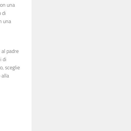
Non una
 di
on una
 al padre
i di
o, sceglie
 alla