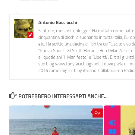
Antonio Bacciocchi
Scrittore, musicista, blogger. Ha militato come batter
cinquantina di dischi e suonando in tutta Italia, E
etc. Ha scritto una decina di libri tra cui "Uscito viv
"Rock n Spor"t, Gil Scott-Heron Il Bob Dylan Nero" e "
e i quotidiani “Il Manifesto” e “Libertà”. E' tra i gi
suo blog www.tonyface.blogspot.it dove parla di music
2016 come miglior blog italiano. Collabora con Radi
POTREBBERO INTERESSARTI ANCHE...
0