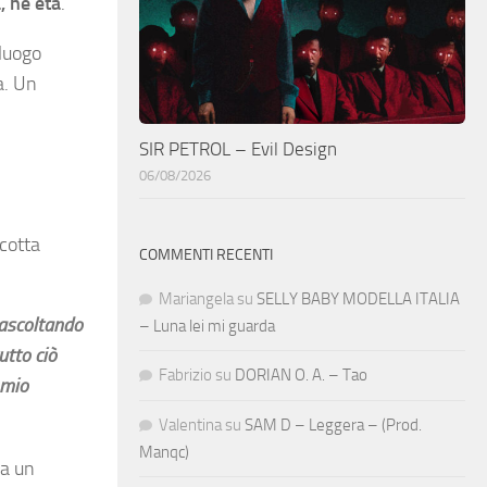
, né età
.
 luogo
a. Un
SIR PETROL – Evil Design
06/08/2026
scotta
COMMENTI RECENTI
Mariangela
su
SELLY BABY MODELLA ITALIA
 ascoltando
– Luna lei mi guarda
utto ciò
Fabrizio
su
DORIAN O. A. – Tao
 mio
Valentina
su
SAM D – Leggera – (Prod.
Manqc)
ma un