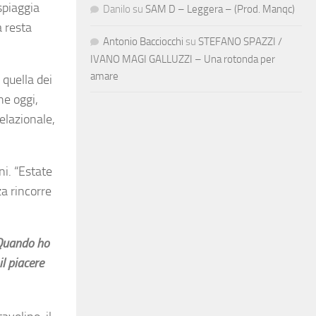
spiaggia
Danilo
su
SAM D – Leggera – (Prod. Manqc)
a resta
Antonio Bacciocchi
su
STEFANO SPAZZI /
IVANO MAGI GALLUZZI – Una rotonda per
amare
: quella dei
he oggi,
elazionale,
ni. “Estate
za rincorre
 Quando ho
l piacere