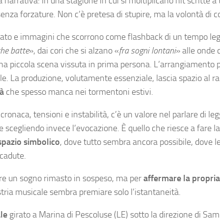
 narrativa: in una stagione in cui si moltiplicano hit scritte a t
enza forzature. Non c’è pretesa di stupire, ma la volontà di c
diato e immagini che scorrono come flashback di un tempo le
che batte
», dai cori che si alzano «
fra sogni lontani
» alle onde 
una piccola scena vissuta in prima persona. L’arrangiamento p
. La produzione, volutamente essenziale, lascia spazio al r
tà
che spesso manca nei tormentoni estivi.
cronaca, tensioni e instabilità, c’è un valore nel parlare di le
 scegliendo invece l’evocazione. È quello che riesce a fare la
spazio simbolico
, dove tutto sembra ancora possibile, dove l
cadute.
rere un sogno rimasto in sospeso, ma per
affermare la propri
ustria musicale sembra premiare solo l’istantaneità.
ale
girato a Marina di Pescoluse (LE) sotto la direzione di Sa