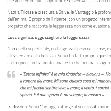
alle voci femminili – soprattutto se over 40 -, la storia 
Nata a Tricase e cresciuta a Salve, la Vantaggio è prof
dell’anima. E proprio da lì riparte, con un progetto inter
progetto che racconta la leggerezza non come evasione
Cosa significa, oggi, scegliere la leggerezza?
Non quella superficiale, di chi ignora il peso delle cose, 
attraversare dalla bellezza. Sonia ha fatto proprio quest
sotto i piedi, un tramonto, una festa che non ha bisogno di
«“Estate Infinita” è la mia rinascita
– dichiara –
. Ho
il rumore del mare. Mi sono chiesta cosa mi mancava
che mi faceva sentire viva: il mare, il vento, i sorris
spazio. E il mio spazio è, da sempre, la musica.»
tradiscono. Sonia Vantaggio attinge al suo vissuto più i