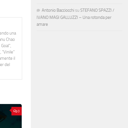
Antonio Bacciocchi
su
STEFANO SPAZZI /
IVANO MAGI GALLUZZI – Una rotonda per
amare
idendo una
Manu Chao
 Goal",
 "Vinile"
namente il
er del
0