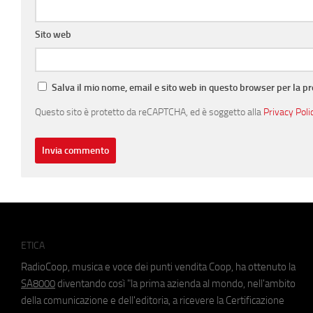
Sito web
Salva il mio nome, email e sito web in questo browser per la 
Questo sito è protetto da reCAPTCHA, ed è soggetto alla
Privacy Poli
ETICA
RadioCoop, musica e voce dei punti vendita Coop, ha ottenuto la
SA8000
diventando così "la prima azienda al mondo, nell'ambito
della comunicazione e dell'editoria, a ricevere la Certificazione