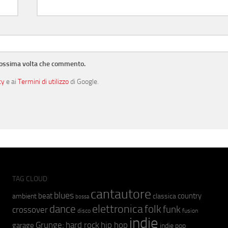
prossima volta che commento.
cy
e ai
Termini di utilizzo
di Google.
TAG CLOUD
cantautore
blues
beat
country
ambient
classica
bossa
elettronica
dance
folk
funk
crossover
fusion
disco
indie
hip hop
Grunge;
hard rock
garage
indie pop