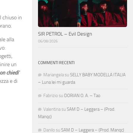
l chiuso in
brano.
SIR PETROL – Evil Design
le alla
06/08/2026
vo:
getti,
COMMENTI RECENTI
inire un
on chiedi
”
Mariangela
su
SELLY BABY MODELLA ITALIA
ezza e di
– Luna lei mi guarda
Fabrizio
su
DORIAN O. A. – Tao
Valentina
su
SAM D – Leggera – (Prod.
Manqc)
Danilo
su
SAM D – Leggera – (Prod. Manqc)