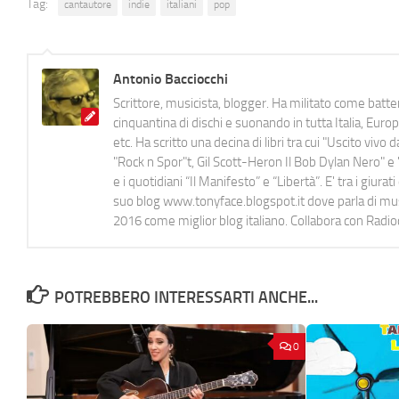
Tag:
cantautore
indie
italiani
pop
Antonio Bacciocchi
Scrittore, musicista, blogger. Ha militato come batter
cinquantina di dischi e suonando in tutta Italia, E
etc. Ha scritto una decina di libri tra cui "Uscito viv
"Rock n Spor"t, Gil Scott-Heron Il Bob Dylan Nero" e "
e i quotidiani “Il Manifesto” e “Libertà”. E' tra i gi
suo blog www.tonyface.blogspot.it dove parla di music
2016 come miglior blog italiano. Collabora con Radi
POTREBBERO INTERESSARTI ANCHE...
0