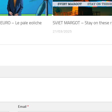
URO – Le pale eoliche
SVIET MARGOT – Stay on these 
21/03/2025
Email
*