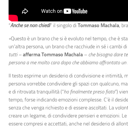
“
Anche se non chiedi
” il singolo di
Tommaso Machala
, br
«
Questo è un brano che si è evoluto nel tempo, che è stat
un’altra persona, un brano che racchiude in sé i cambi di 
tutti
–
afferma Tommaso Machala
–
che bisogna dare tem
persona a me molto cara dopo che abbiamo affrontato un li
Il testo esprime un desiderio di condivisione e intimità,
persona vorrebbe condividere gli spazi con qualcuno, ma 
e di ritrovata tranquillità (“
ho finalmente preso fiato
“) vie
tempo, forse indicando emozioni complesse. C’è il desider
senza che venga richiesto e di essere ascoltati. La volon
creare un legame, di condividere pensieri e emozioni. Le 
essere compresi e accettati, anche nel desiderio di allont