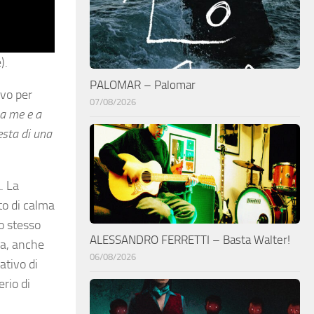
).
PALOMAR – Palomar
avo per
07/08/2026
 a me e
a
esta di una
. La
to di calma
o stesso
ALESSANDRO FERRETTI – Basta Walter!
za, anche
06/08/2026
ativo di
erio di