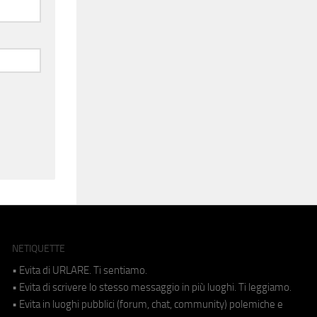
NETIQUETTE
• Evita di URLARE. Ti sentiamo.
• Evita di scrivere lo stesso messaggio in più luoghi. Ti leggiamo.
• Evita in luoghi pubblici (forum, chat, community) polemiche e