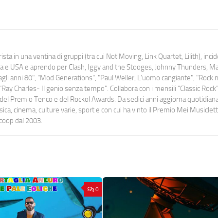
ista in una ventina di gruppi (tra cui Not Moving, Link Quartet, Lilith), inc
uropa e USA e aprendo per Clash, Iggy and the Stooges, Johnny Thunders, 
o dagli anni 80", "Mod Generations", "Paul Weller, L’uomo cangiante", "Rock n
Ray Charles- Il genio senza tempo". Collabora con i mensili “Classic Rock”,
urati del Premio Tenco e del Rockol Awards. Da sedici anni aggiorna quotidia
a, cinema, culture varie, sport e con cui ha vinto il Premio Mei Musiclett
ocoop dal 2003.
0