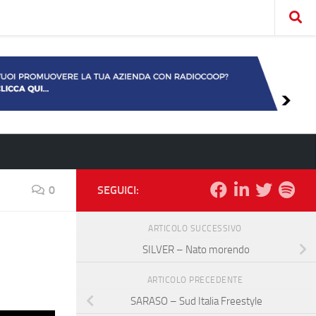
0
SEGUICI:
ARTICOLO SUCCESSIVO
SILVER – Nato morendo
ARTICOLO PRECEDENTE
SARASO – Sud Italia Freestyle