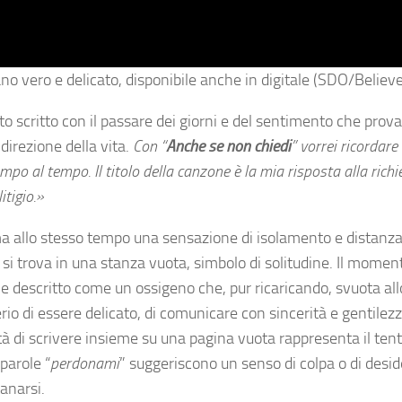
ano vero e delicato, disponibile anche in digitale (SDO/Believe
o scritto con il passare dei giorni e del sentimento che prov
direzione della vita.
Con “
Anche se non chiedi
” vorrei ricordare
po al tempo. Il titolo della canzone è la mia risposta alla richi
tigio.»
 ma allo stesso tempo una sensazione di isolamento e distanza
si trova in una stanza vuota, simbolo di solitudine. Il momen
ne descritto come un ossigeno che, pur ricaricando, svuota all
io di essere delicato, di comunicare con sincerità e gentilez
tà di scrivere insieme su una pagina vuota rappresenta il tent
parole “
perdonami
” suggeriscono un senso di colpa o di desid
anarsi.