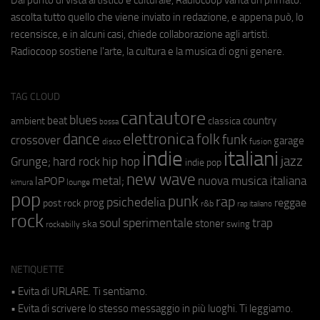
ascolta tutto quello che viene inviato in redazione, e appena può, lo
recensisce, e in alcuni casi, chiede collaborazione agli artisti.
Radiocoop sostiene l'arte, la cultura e la musica di ogni genere.
TAG CLOUD
cantautore
blues
beat
country
ambient
classica
bossa
elettronica
dance
folk
funk
crossover
garage
fusion
disco
indie
italiani
jazz
hip hop
Grunge;
hard rock
indie pop
new wave
metal;
nuova musica italiana
laPOP
lounge
kimura
pop
punk
rap
psichedelia
reggae
prog
post rock
r&b
rap italiano
rock
soul
sperimentale
trap
stoner
ska
swing
rockabilly
NETIQUETTE
• Evita di URLARE. Ti sentiamo.
• Evita di scrivere lo stesso messaggio in più luoghi. Ti leggiamo.