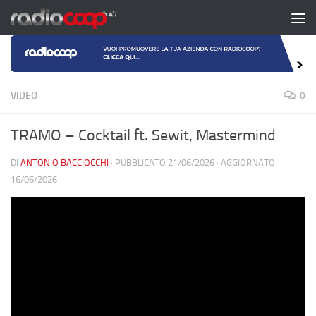
Salta al contenuto
VIDEO
0
TRAMO – Cocktail ft. Sewit, Mastermind
DI
ANTONIO BACCIOCCHI
· PUBBLICATO
21/06/2026
· AGGIORNATO
16/06/2026