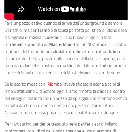
Fare un pezzo estivo quando si arriva dall’underground è sempre
un rischio, ma per
Tramo
è la scusa perfetta per sfidare i cliché della
discografia di massa. “
Cocktail
”, il suo nuovo singolo in feat.
con
Sewit
e prodotto da
MasterMaind
al
Loft 107 Studio
, è l’esatto
contrario del tormentone calcolato al millimetro: un affondo lirico
disincantato che fa a pezzi molte ipocrisie della bella stagione, nato
fuori dai radar del mainstream ma blindato dall’incredibile impronta
vocale di Sewit e dalla credibilità di MasterMaind alla produzione.
Se lo scorso mese con “
Piombo
” aveva sfidato la scena a colpi di
rime e attitudine Old School, oggi Tramo rimette la chiesa al centro
del villaggio, ma lo fa con un pezzo da spiaggia: il tormentone estivo
firmato da chi non è decisamente nato per fare i tormentoni.
Nessun compromesso pop o ricerca del balletto virale, dunque.
Per l’artista indipendente cresciuto nella periferia est di Milano,
confrontarsi con i ritmi della calda stagione è una questione di