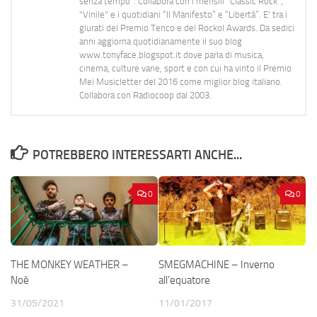
senza tempo". Collabora con i mensili “Classic Rock”,
"Vinile" e i quotidiani “Il Manifesto” e “Libertà”. E' tra i
giurati del Premio Tenco e del Rockol Awards. Da sedici
anni aggiorna quotidianamente il suo blog
www.tonyface.blogspot.it dove parla di musica,
cinema, culture varie, sport e con cui ha vinto il Premio
Mei Musicletter del 2016 come miglior blog italiano.
Collabora con Radiocoop dal 2003.
POTREBBERO INTERESSARTI ANCHE...
0
0
THE MONKEY WEATHER –
SMEGMACHINE – Inverno
Noè
all’equatore
31/05/2021
11/01/2017