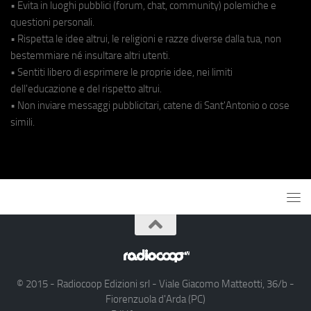
• Evita in luoghi pubblici (forum, chat, community) polemiche e
questioni personali.
• Rispetta le idee altrui, le religioni e razze diverse dalla tua, non
bestemmiare né insultare altri utenti.
• Sentiti libero di esprimere le proprie idee, nei limiti
dell'educazione e del rispetto altrui.
• Non inviare messaggi pubblicitari, catene di Sant'Antonio o cose
simili.
© 2015 - Radiocoop Edizioni srl - Viale Giacomo Matteotti, 36/b -
Fiorenzuola d'Arda (PC)