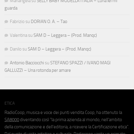
Mariangela
su
SELLY BABY MODELLA ITALIA – Luna lei mi
guarda
Fabrizio
su
DORIAN O. A. – Tao
Valentina
su
SAM D – Leggera – (Prod. Manqc)
Danilo
su
SAM D – Leggera – (Prod. Manqc)
Antonio Bacciocchi
su
STEFANO SPAZZI / IVANO MAGI
GALLUZZI – Una rotonda per amare
ETICA
RadioCoop, musica e voce dei punti vendita Coop, ha ottenuto la
SA8000
diventando così "la prima azienda al mondo, nell'ambito
della comunicazione e dell'editoria, a ricevere la Certificazione etica".
Dal punto di vista artistico e culturale, Radiocoop vanta un primato: