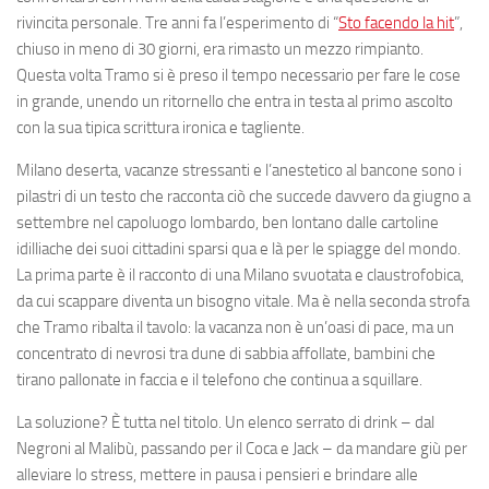
rivincita personale. Tre anni fa l’esperimento di “
Sto facendo la hit
”,
chiuso in meno di 30 giorni, era rimasto un mezzo rimpianto.
Questa volta Tramo si è preso il tempo necessario per fare le cose
in grande, unendo un ritornello che entra in testa al primo ascolto
con la sua tipica scrittura ironica e tagliente.
Milano deserta, vacanze stressanti e l’anestetico al bancone sono i
pilastri di un testo che racconta ciò che succede davvero da giugno a
settembre nel capoluogo lombardo, ben lontano dalle cartoline
idilliache dei suoi cittadini sparsi qua e là per le spiagge del mondo.
La prima parte è il racconto di una Milano svuotata e claustrofobica,
da cui scappare diventa un bisogno vitale. Ma è nella seconda strofa
che Tramo ribalta il tavolo: la vacanza non è un’oasi di pace, ma un
concentrato di nevrosi tra dune di sabbia affollate, bambini che
tirano pallonate in faccia e il telefono che continua a squillare.
La soluzione? È tutta nel titolo. Un elenco serrato di drink – dal
Negroni al Malibù, passando per il Coca e Jack – da mandare giù per
alleviare lo stress, mettere in pausa i pensieri e brindare alle