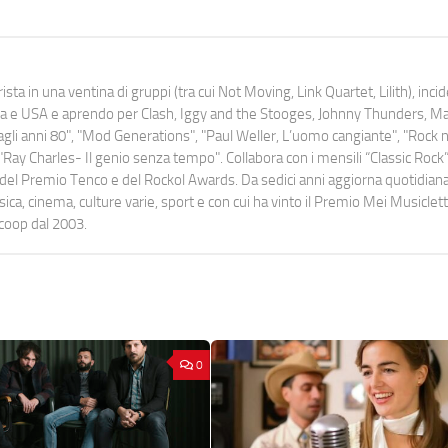
ista in una ventina di gruppi (tra cui Not Moving, Link Quartet, Lilith), inc
uropa e USA e aprendo per Clash, Iggy and the Stooges, Johnny Thunders, 
o dagli anni 80", "Mod Generations", "Paul Weller, L’uomo cangiante", "Rock n
Ray Charles- Il genio senza tempo". Collabora con i mensili “Classic Rock”,
urati del Premio Tenco e del Rockol Awards. Da sedici anni aggiorna quotidia
a, cinema, culture varie, sport e con cui ha vinto il Premio Mei Musiclett
ocoop dal 2003.
0