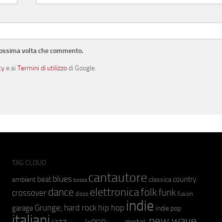
prossima volta che commento.
cy
e ai
Termini di utilizzo
di Google.
TAG CLOUD
cantautore
blues
beat
country
ambient
classica
bossa
elettronica
dance
folk
funk
crossover
fusion
disco
indie
hip hop
Grunge;
hard rock
garage
indie pop
italiani
new wave
jazz
metal;