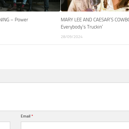
ING – Power
MARY LEE AND CAESAR’S COWB
Everybody’s Truckin’
28/09/2024
Email
*