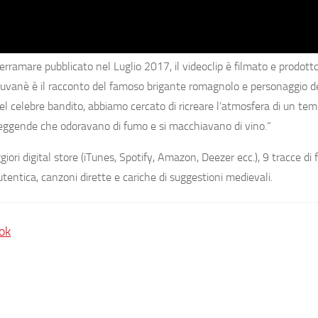
erramare
pubblicato nel Luglio 2017, il videoclip è
filmato e prodott
tuvanè
è i
l racconto del
famoso brigante romagnolo e personaggio de
l celebre bandito, abbiamo cercato di ricreare l’atmosfera di un te
 leggende che odoravano di fumo e si macchiavano di vino.”
ggiori digital store (iTunes, Spotify, Amazon, Deezer ecc.),
9 tracce di 
tentica,
canzoni dirette e cariche di suggestioni medievali
.
ok