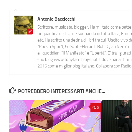
Antonio Bacciocchi
Scrittore, musicista, blogger. Ha militato come batter
cinquantina di dischi e suonando in tutta Italia, E
etc. Ha scritto una decina di libri tra cui "Uscito viv
"Rock n Spor"t, Gil Scott-Heron Il Bob Dylan Nero" e "
e i quotidiani “Il Manifesto” e “Libertà”. E' tra i gi
suo blog www.tonyface.blogspot.it dove parla di music
2016 come miglior blog italiano. Collabora con Radi
POTREBBERO INTERESSARTI ANCHE...
0