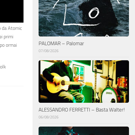
o
da Atomic
i primi
PALOMAR – Palomar
mpo ormai
07/08/2026
folk
ALESSANDRO FERRETTI – Basta Walter!
06/08/2026