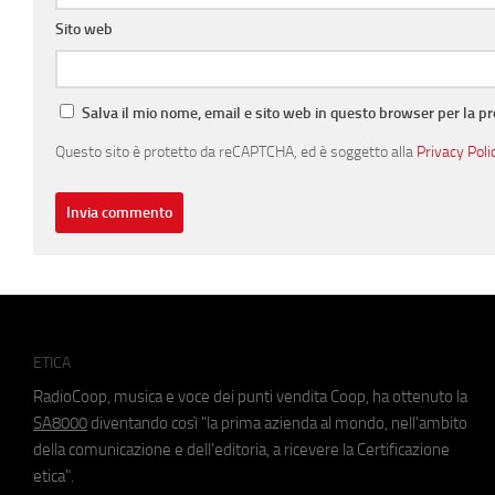
Sito web
Salva il mio nome, email e sito web in questo browser per la 
Questo sito è protetto da reCAPTCHA, ed è soggetto alla
Privacy Poli
ETICA
RadioCoop, musica e voce dei punti vendita Coop, ha ottenuto la
SA8000
diventando così "la prima azienda al mondo, nell'ambito
della comunicazione e dell'editoria, a ricevere la Certificazione
etica".