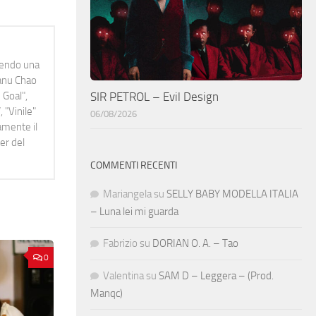
idendo una
Manu Chao
SIR PETROL – Evil Design
 Goal",
 "Vinile"
06/08/2026
namente il
er del
COMMENTI RECENTI
Mariangela
su
SELLY BABY MODELLA ITALIA
– Luna lei mi guarda
Fabrizio
su
DORIAN O. A. – Tao
0
Valentina
su
SAM D – Leggera – (Prod.
Manqc)