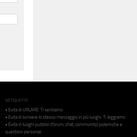
NETIQUETTE
• Evita di URLARE. Ti sentiamo.
• Evita di scrivere lo stesso messaggio in più luoghi. Ti leggiamo.
• Evita in luoghi pubblici (forum, chat, community) polemiche e
questioni personali.