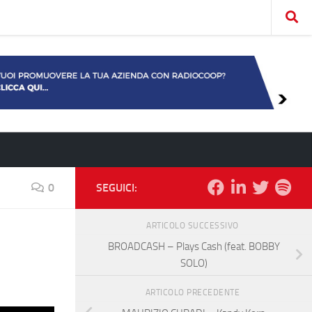
0
SEGUICI:
ARTICOLO SUCCESSIVO
BROADCASH – Plays Cash (feat. BOBBY
SOLO)
ARTICOLO PRECEDENTE