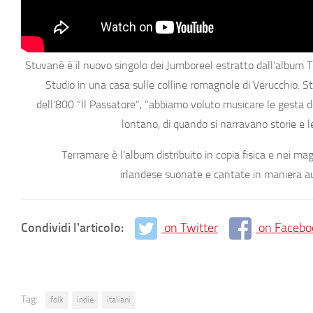
Stuvanè
è il nuovo singolo dei
Jumboreel
estratto dall’album
T
Studio in una casa sulle
colline romagnole
di
Verucchio
.
S
dell’800
“Il Passatore”,
“abbiamo voluto musicare le gesta de
lontano, di quando si narravano storie e
Terramare
è l’album distribuito in copia fisica e nei ma
irlandese
suonate e cantate in
maniera au
Condividi l'articolo:
on Twitter
on Facebo
Tag:
folk
indie
italiani