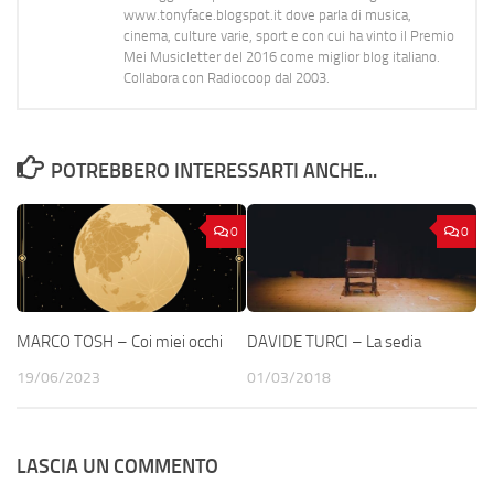
www.tonyface.blogspot.it dove parla di musica,
cinema, culture varie, sport e con cui ha vinto il Premio
Mei Musicletter del 2016 come miglior blog italiano.
Collabora con Radiocoop dal 2003.
POTREBBERO INTERESSARTI ANCHE...
0
0
MARCO TOSH – Coi miei occhi
DAVIDE TURCI – La sedia
19/06/2023
01/03/2018
LASCIA UN COMMENTO