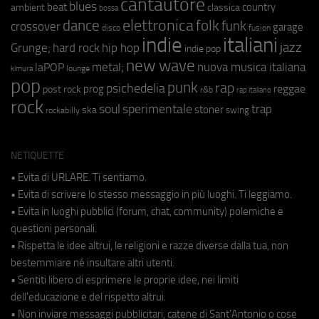
cantautore
blues
beat
country
ambient
classica
bossa
elettronica
dance
folk
funk
crossover
garage
fusion
disco
indie
italiani
jazz
hip hop
Grunge;
hard rock
indie pop
new wave
metal;
nuova musica italiana
laPOP
lounge
kimura
pop
punk
rap
psichedelia
reggae
prog
post rock
r&b
rap italiano
rock
soul
sperimentale
trap
stoner
ska
swing
rockabilly
NETIQUETTE
• Evita di URLARE. Ti sentiamo.
• Evita di scrivere lo stesso messaggio in più luoghi. Ti leggiamo.
• Evita in luoghi pubblici (forum, chat, community) polemiche e
questioni personali.
• Rispetta le idee altrui, le religioni e razze diverse dalla tua, non
bestemmiare né insultare altri utenti.
• Sentiti libero di esprimere le proprie idee, nei limiti
dell'educazione e del rispetto altrui.
• Non inviare messaggi pubblicitari, catene di Sant'Antonio o cose