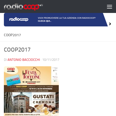
Salta al contenuto
COOP2017
COOP2017
DI
ANTONIO BACCIOCCHI
·
10/11/2017