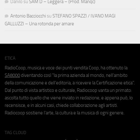
Danilo
su
SAM D – Leggera – (Prod. Manqc)
Antonio Bacciocchi
su
STEFANO SPAZZI / IVANO MAGI
GALLUZZI – Una rotonda per amare
ETICA
RadioCoop, musica e voce dei punti vendita Coop, ha ottenuto la
SA8000
diventando così "la prima azienda al mondo, nell'ambito
della comunicazione e dell'editoria, a ricevere la Certificazione etica".
Dal punto di vista artistico e culturale, Radiocoop vanta un primato:
ascolta tutto quello che viene inviato in redazione, e appena può, lo
recensisce, e in alcuni casi, chiede collaborazione agli artisti.
Radiocoop sostiene l'arte, la cultura e la musica di ogni genere.
TAG CLOUD