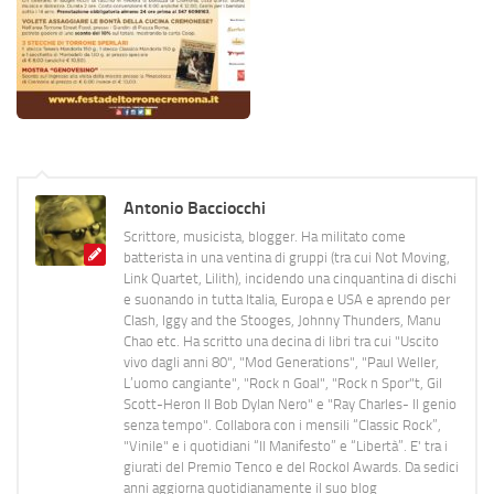
Antonio Bacciocchi
Scrittore, musicista, blogger. Ha militato come
batterista in una ventina di gruppi (tra cui Not Moving,
Link Quartet, Lilith), incidendo una cinquantina di dischi
e suonando in tutta Italia, Europa e USA e aprendo per
Clash, Iggy and the Stooges, Johnny Thunders, Manu
Chao etc. Ha scritto una decina di libri tra cui "Uscito
vivo dagli anni 80", "Mod Generations", "Paul Weller,
L’uomo cangiante", "Rock n Goal", "Rock n Spor"t, Gil
Scott-Heron Il Bob Dylan Nero" e "Ray Charles- Il genio
senza tempo". Collabora con i mensili “Classic Rock”,
"Vinile" e i quotidiani “Il Manifesto” e “Libertà”. E' tra i
giurati del Premio Tenco e del Rockol Awards. Da sedici
anni aggiorna quotidianamente il suo blog