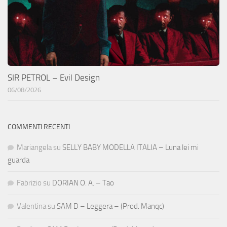
SIR PETROL – Evil Design
06/08/2026
COMMENTI RECENTI
Mariangela
su
SELLY BABY MODELLA ITALIA – Luna lei mi
guarda
Fabrizio
su
DORIAN O. A. – Tao
Valentina
su
SAM D – Leggera – (Prod. Manqc)