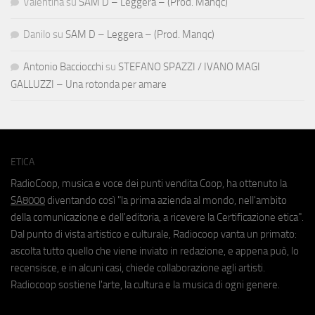
Valentina
su
SAM D – Leggera – (Prod. Manqc)
Danilo
su
SAM D – Leggera – (Prod. Manqc)
Antonio Bacciocchi
su
STEFANO SPAZZI / IVANO MAGI
GALLUZZI – Una rotonda per amare
ETICA
RadioCoop, musica e voce dei punti vendita Coop, ha ottenuto la
SA8000
diventando così "la prima azienda al mondo, nell'ambito
della comunicazione e dell'editoria, a ricevere la Certificazione etica".
Dal punto di vista artistico e culturale, Radiocoop vanta un primato:
ascolta tutto quello che viene inviato in redazione, e appena può, lo
recensisce, e in alcuni casi, chiede collaborazione agli artisti.
Radiocoop sostiene l'arte, la cultura e la musica di ogni genere.