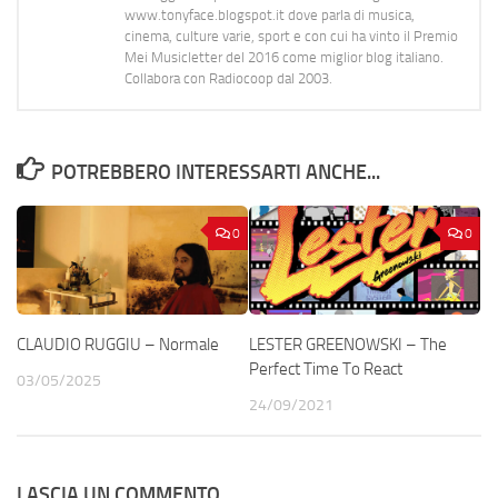
www.tonyface.blogspot.it dove parla di musica,
cinema, culture varie, sport e con cui ha vinto il Premio
Mei Musicletter del 2016 come miglior blog italiano.
Collabora con Radiocoop dal 2003.
POTREBBERO INTERESSARTI ANCHE...
0
0
CLAUDIO RUGGIU – Normale
LESTER GREENOWSKI – The
Perfect Time To React
03/05/2025
24/09/2021
LASCIA UN COMMENTO