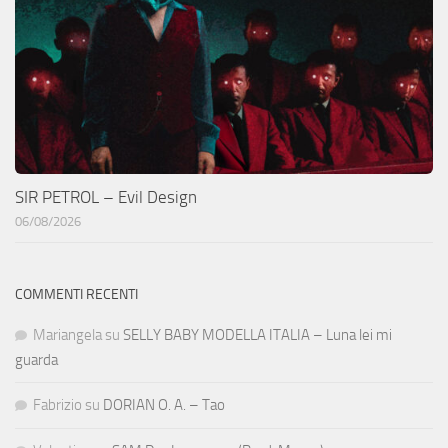
SIR PETROL – Evil Design
06/08/2026
COMMENTI RECENTI
Mariangela
su
SELLY BABY MODELLA ITALIA – Luna lei mi
guarda
Fabrizio
su
DORIAN O. A. – Tao