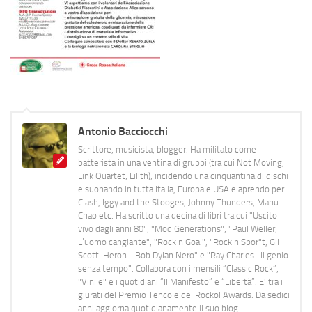
Antonio Bacciocchi
Scrittore, musicista, blogger. Ha militato come
batterista in una ventina di gruppi (tra cui Not Moving,
Link Quartet, Lilith), incidendo una cinquantina di dischi
e suonando in tutta Italia, Europa e USA e aprendo per
Clash, Iggy and the Stooges, Johnny Thunders, Manu
Chao etc. Ha scritto una decina di libri tra cui "Uscito
vivo dagli anni 80", "Mod Generations", "Paul Weller,
L’uomo cangiante", "Rock n Goal", "Rock n Spor"t, Gil
Scott-Heron Il Bob Dylan Nero" e "Ray Charles- Il genio
senza tempo". Collabora con i mensili “Classic Rock”,
"Vinile" e i quotidiani “Il Manifesto” e “Libertà”. E' tra i
giurati del Premio Tenco e del Rockol Awards. Da sedici
anni aggiorna quotidianamente il suo blog