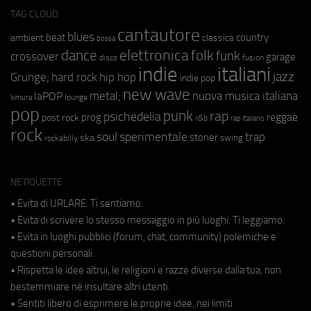
TAG CLOUD
cantautore
blues
beat
country
ambient
classica
bossa
elettronica
dance
folk
funk
crossover
garage
fusion
disco
indie
italiani
jazz
hip hop
Grunge;
hard rock
indie pop
new wave
metal;
nuova musica italiana
laPOP
lounge
kimura
pop
punk
rap
psichedelia
reggae
prog
post rock
r&b
rap italiano
rock
soul
sperimentale
trap
stoner
ska
swing
rockabilly
NETIQUETTE
• Evita di URLARE. Ti sentiamo.
• Evita di scrivere lo stesso messaggio in più luoghi. Ti leggiamo.
• Evita in luoghi pubblici (forum, chat, community) polemiche e
questioni personali.
• Rispetta le idee altrui, le religioni e razze diverse dalla tua, non
bestemmiare né insultare altri utenti.
• Sentiti libero di esprimere le proprie idee, nei limiti