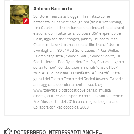
Antonio Bacciocchi
Scrittore, musicista, blogger. Ha militato come
batterista in una ventina di gruppi (tra cui Not Moving,
Link Quartet, Lilith), incidendo una cinquantina di dischi
e suonando in tutta Italia, Europa e USA e aprendo per
Clash, Iggy and the Stooges, Johnny Thunders, Manu
Chao etc. Ha scritto una decina di libri tra cui "Uscito
vivo dagli anni 80", "Mod Generations", "Paul Weller,
L’uomo cangiante", "Rock n Goal", "Rock n Spor"t, Gil
Scott-Heron Il Bob Dylan Nero" e "Ray Charles- Il genio
senza tempo". Collabora con i mensili “Classic Rock”,
"Vinile" e i quotidiani “Il Manifesto” e “Libertà”. E' tra i
giurati del Premio Tenco e del Rockol Awards. Da sedici
anni aggiorna quotidianamente il suo blog
www.tonyface.blogspot.it dove parla di musica,
cinema, culture varie, sport e con cui ha vinto il Premio
Mei Musicletter del 2016 come miglior blog italiano.
Collabora con Radiocoop dal 2003.
POTREBBERO INTERESSARTI ANCHE...