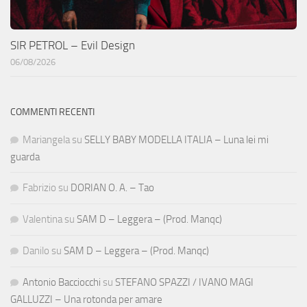
SIR PETROL – Evil Design
06/08/2026
COMMENTI RECENTI
Mariangela
su
SELLY BABY MODELLA ITALIA – Luna lei mi
guarda
Fabrizio
su
DORIAN O. A. – Tao
Valentina
su
SAM D – Leggera – (Prod. Manqc)
Danilo
su
SAM D – Leggera – (Prod. Manqc)
Antonio Bacciocchi
su
STEFANO SPAZZI / IVANO MAGI
GALLUZZI – Una rotonda per amare