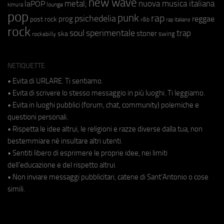
new wave
metal;
nuova musica italiana
laPOP
lounge
kimura
pop
punk
rap
psichedelia
reggae
prog
post rock
r&b
rap italiano
rock
soul
sperimentale
trap
stoner
ska
swing
rockabilly
NETIQUETTE
• Evita di URLARE. Ti sentiamo.
• Evita di scrivere lo stesso messaggio in più luoghi. Ti leggiamo.
• Evita in luoghi pubblici (forum, chat, community) polemiche e
questioni personali.
• Rispetta le idee altrui, le religioni e razze diverse dalla tua, non
bestemmiare né insultare altri utenti.
• Sentiti libero di esprimere le proprie idee, nei limiti
dell'educazione e del rispetto altrui.
• Non inviare messaggi pubblicitari, catene di Sant'Antonio o cose
simili.