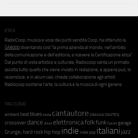
ETICA
RadioCoop, musica e voce dei punti vendita Coop, ha ottenuto la
SA8000
diventando così "la prima azienda al mondo, nell'ambito
della comunicazione e dell'editoria, a ricevere la Certificazione etica".
Dal punto di vista artistico e culturale, Radiocoop vanta un primato:
ascolta tutto quello che viene inviato in redazione, e appena può, lo
recensisce, e in alcuni casi, chiede collaborazione agli artisti.
Radiocoop sostiene l'arte, la cultura e la musica di ogni genere.
TAG CLOUD
cantautore
blues
beat
country
ambient
classica
bossa
elettronica
dance
folk
funk
crossover
garage
fusion
disco
indie
italiani
jazz
hip hop
Grunge;
hard rock
indie pop