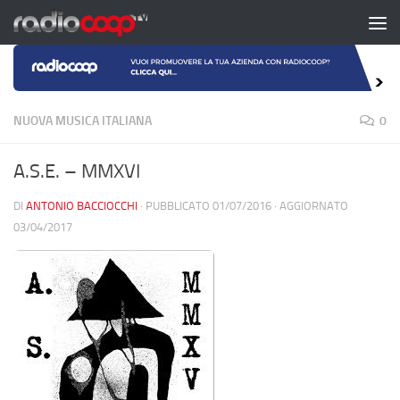
Salta al contenuto
NUOVA MUSICA ITALIANA
0
A.S.E. – MMXVI
DI
ANTONIO BACCIOCCHI
· PUBBLICATO
01/07/2016
· AGGIORNATO
03/04/2017